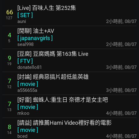
[Live] 百味人生 第252集
66
[
SET
]
127
auni
2小時前
,
08/07
[閒聊] 油土+AV
4
[
japanavgirls
]
5
seal998
2小時前
,
08/07
[豆腐] 豆腐媽媽 第163集 Live
9
[
FTV
]
19
donatello81
3小時前
,
08/07
[討論] 經典惡搞片超低能英雄
7
[
movie
]
12
a556655a
3小時前
,
08/07
[好雷] 蜘蛛人:重生日 奈德才是女主吧
7
[
movie
]
13
mkoo
4小時前
,
08/07
[請益] 請推薦Hami Video裡好看的電影
8
[
movie
]
14
bced
4小時前
,
08/07