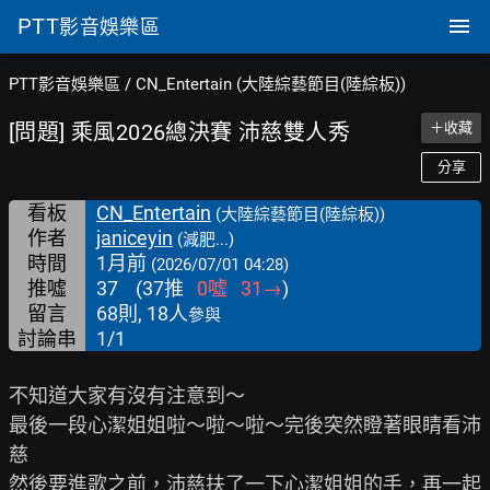
PTT
影音娛樂區
PTT影音娛樂區
/
CN_Entertain (大陸綜藝節目(陸綜板))
[問題] 乘風2026總決賽 沛慈雙人秀
＋收藏
分享
看板
CN_Entertain
(大陸綜藝節目(陸綜板))
作者
janiceyin
(減肥...)
時間
1月前
(2026/07/01 04:28)
推噓
37
(
37
推
0
噓
31
→
)
留言
68則, 18人
參與
討論串
1/1
不知道大家有沒有注意到～

最後一段心潔姐姐啦～啦～啦～完後突然瞪著眼睛看沛
慈

然後要進歌之前，沛慈扶了一下心潔姐姐的手，再一起