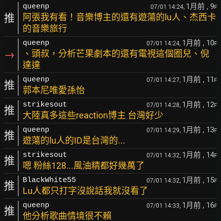
1月前
, 9
queenp
07/01 14:24,
F
推
阿張我有看！音樂博主的還有遊蕩的lu人、杰西卡
的音樂旅行
1月前
, 10
queenp
07/01 14:24,
F
→
、頭叔，分析芒果劇本的還有電視這個圈兒、倪
達達
1月前
, 11
queenp
07/01 14:27,
F
推
郭本尼唯愛孫怡
1月前
, 12
strikesout
07/01 14:28,
F
推
大陸真多這些reaction博主 台灣好少
1月前
, 13
queenp
07/01 14:29,
F
推
遊蕩的lu人的ID是台灣的...
1月前
, 14
strikesout
07/01 14:32,
F
推
嗯 粉絲128...風油精都好幾萬了
1月前
, 15
BlackWhite55
07/01 14:32,
F
推
Lu人都只打字沒說話我就沒看了
1月前
, 16
queenp
07/01 14:33,
F
推
他分析歌曲情境很不賴