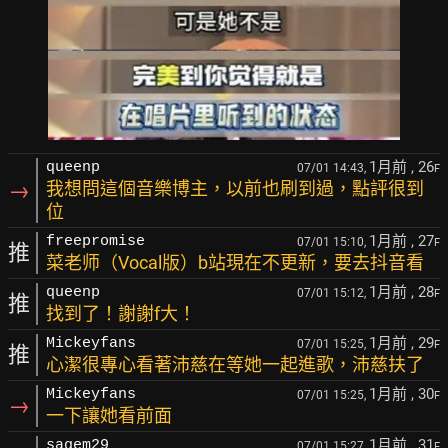
1月前
, 26
queenp
07/01 14:43,
F
→
我想問這個音樂博主，以前也刷到過，點評很到
位
1月前
, 27
freepromise
07/01 15:10,
F
推
菜老师（Vocal版）b站現在不更新，要去抖音看
1月前
, 28
queenp
07/01 15:12,
F
推
找到了！謝謝f大！
1月前
, 29
Mickeyfans
07/01 15:25,
F
推
心潔很專心看著沛慈在等她一起進歌，沛慈扶了
1月前
, 30
Mickeyfans
07/01 15:25,
F
→
一下讓她看前面
1月前
, 31
sagem29
07/01 15:27,
F