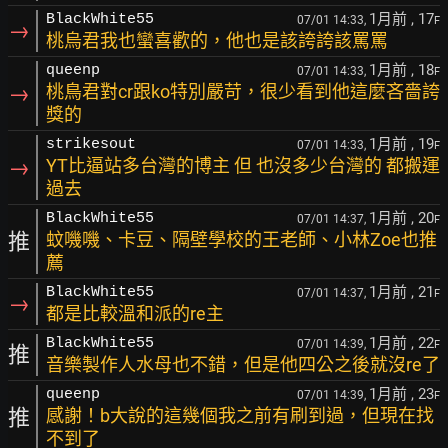
1月前
, 17
BlackWhite55
07/01 14:33,
F
→
桃烏君我也蠻喜歡的，他也是該誇誇該罵罵
1月前
, 18
queenp
07/01 14:33,
F
→
桃鳥君對cr跟ko特別嚴苛，很少看到他這麼吝嗇誇
獎的
1月前
, 19
strikesout
07/01 14:33,
F
→
YT比逼站多台灣的博主 但 也沒多少台灣的 都搬運
過去
1月前
, 20
BlackWhite55
07/01 14:37,
F
推
蚊嘰嘰、卡豆、隔壁學校的王老師、小林Zoe也推
薦
1月前
, 21
BlackWhite55
07/01 14:37,
F
→
都是比較溫和派的re主
1月前
, 22
BlackWhite55
07/01 14:39,
F
推
音樂製作人水母也不錯，但是他四公之後就沒re了
1月前
, 23
queenp
07/01 14:39,
F
推
感謝！b大說的這幾個我之前有刷到過，但現在找
不到了