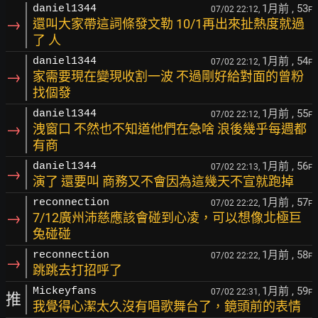
1月前
, 53
daniel1344
07/02 22:12,
F
→
還叫大家帶這詞條發文勒 10/1再出來扯熱度就過
了 人
1月前
, 54
daniel1344
07/02 22:12,
F
→
家需要現在變現收割一波 不過剛好給對面的曾粉
找個發
1月前
, 55
daniel1344
07/02 22:12,
F
→
洩窗口 不然也不知道他們在急啥 浪後幾乎每週都
有商
1月前
, 56
daniel1344
07/02 22:13,
F
→
演了 還要叫 商務又不會因為這幾天不宣就跑掉
1月前
, 57
reconnection
07/02 22:22,
F
→
7/12廣州沛慈應該會碰到心凌，可以想像北極巨
兔碰碰
1月前
, 58
reconnection
07/02 22:22,
F
→
跳跳去打招呼了
1月前
, 59
Mickeyfans
07/02 22:31,
F
推
我覺得心潔太久沒有唱歌舞台了，鏡頭前的表情