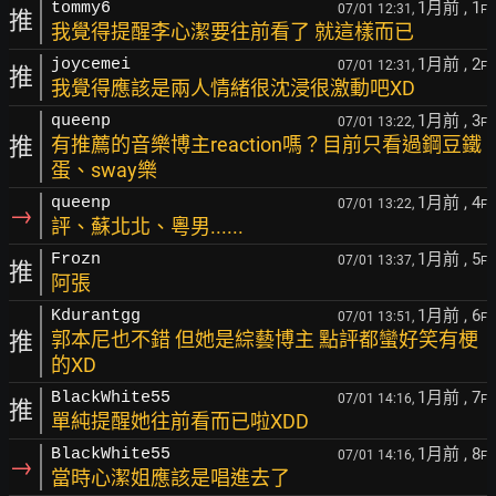
1月前
, 1
tommy6
07/01 12:31,
F
推
我覺得提醒李心潔要往前看了 就這樣而已
1月前
, 2
joycemei
07/01 12:31,
F
推
我覺得應該是兩人情緒很沈浸很激動吧XD
1月前
, 3
queenp
07/01 13:22,
F
推
有推薦的音樂博主reaction嗎？目前只看過鋼豆鐵
蛋、sway樂
1月前
, 4
queenp
07/01 13:22,
F
→
評、蘇北北、粵男......
1月前
, 5
Frozn
07/01 13:37,
F
推
阿張
1月前
, 6
Kdurantgg
07/01 13:51,
F
推
郭本尼也不錯 但她是綜藝博主 點評都蠻好笑有梗
的XD
1月前
, 7
BlackWhite55
07/01 14:16,
F
推
單純提醒她往前看而已啦XDD
1月前
, 8
BlackWhite55
07/01 14:16,
F
→
當時心潔姐應該是唱進去了