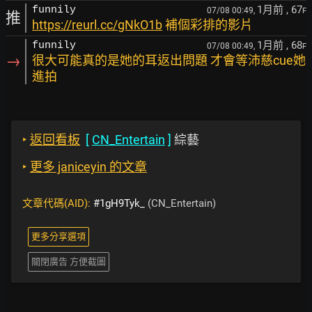
1月前
, 67
funnily
07/08 00:49,
F
推
https://reurl.cc/gNkO1b
補個彩排的影片
1月前
, 68
funnily
07/08 00:49,
F
→
很大可能真的是她的耳返出問題 才會等沛慈cue她
進拍
‣
返回看板
[
CN_Entertain
]
綜藝
‣
更多 janiceyin 的文章
文章代碼(AID):
#1gH9Tyk_
(CN_Entertain)
更多分享選項
關閉廣告 方便截圖