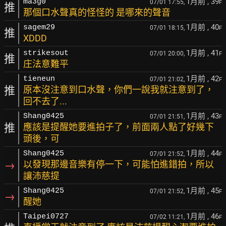
1月前
, 39
ma3g0
07/01 17:55,
F
推
那個口水聲真的怪怪的 是哪來的聲音
1月前
, 40
sagem29
07/01 18:15,
F
推
XDDD
1月前
, 41
strikesout
07/01 20:00,
F
推
庄法意難平
1月前
, 42
tieneun
07/01 21:02,
F
推
原本沒注意到口水聲，你們一說我就注意到了，
回不去了...
1月前
, 43
Shang0425
07/01 21:51,
F
推
應該是提醒她要進拍子了，前面兩人點了好幾下
頭後，可
1月前
, 44
Shang0425
07/01 21:52,
F
→
以發現那邊音樂有停一下，可能怕進錯拍，所以
讓沛慈提
1月前
, 45
Shang0425
07/01 21:52,
F
→
醒她
1月前
, 46
Taipei0727
07/02 11:21,
F