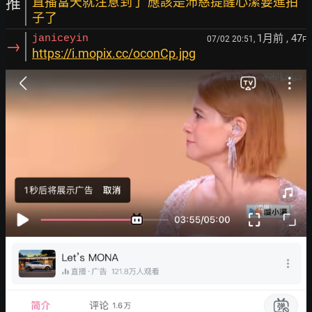
推
直播當天就注意到了 應該是沛慈提醒心潔要進拍
子了
1月前
, 47
janiceyin
07/02 20:51,
F
→
https://i.mopix.cc/oconCp.jpg