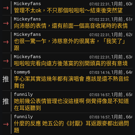
1月前
, 60
Mickeyfans
07/02 22:31,
F
→
管理不太ok，不只那個啦啦啦～結束後突然望
1月前
, 61
Mickeyfans
07/02 22:31,
F
→
向沛慈的表情，還有前面一個高音收尾時的表情
1月前
, 62
Mickeyfans
07/02 22:31,
F
→
也很一驚一乍，沛慈意外的很厲害，「我笑了」
跟
1月前
, 63
Mickeyfans
07/02 22:31,
F
→
啦啦啦完看向遠方後落寞的別開頭真的很有意境
1月前
, 64
tommy6
07/03 14:16,
F
推
李心潔其實這幾年都有演唱會 應該是還不熟音綜
舞台
1月前
, 65
funnily
07/03 16:57,
F
推
她前幾公表情管理也沒這樣啊 倒覺得像是不知道
在耳返聽到
1月前
, 66
funnily
07/03 16:57,
F
→
什麼的反應 她五公的《討厭》耳返跟麥都出過問
題