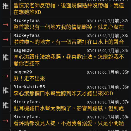
推
習慣菜老師反帶帽，後面幾個點評沒帶帽，我還
在想她誰XD
1月前
, 32
Mickeyfans
07/01 15:27,
F
→
整首歌只有一個地方我的情緒斷掉，就是心潔在
1月前
, 33
Mickeyfans
07/01 15:28,
F
→
啦啦啦～的地方，有一個舌頭打在口水上的聲音
1月前
, 34
sagem29
07/01 16:00,
F
推
李心潔跟庄法讓我選，我喜歡庄法。怎麼說我不
愛你百聽不
1月前
, 35
sagem29
07/01 16:00,
F
→
厭！走不出來
1月前
, 36
BlackWhite55
07/01 16:08,
F
推
李心潔那個口水聲我聽到昨天才聽出來XDD
1月前
, 37
Mickeyfans
07/01 16:36,
F
推
戴耳機聽口水聲太明顯了，影響到聽感，但到處
1月前
, 38
Mickeyfans
07/01 16:36,
F
→
看評論都沒見人提，不過我會溺愛，只是小問題