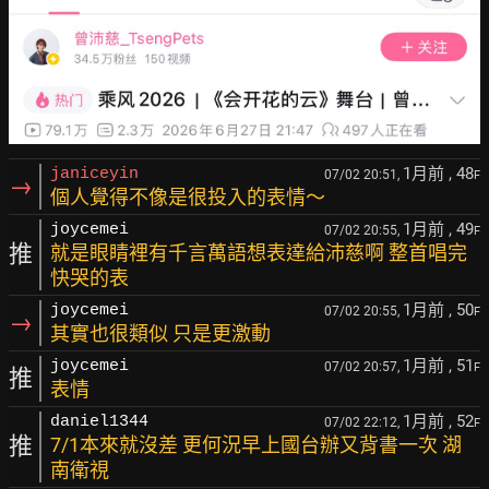
1月前
, 48
janiceyin
07/02 20:51,
F
→
個人覺得不像是很投入的表情～
1月前
, 49
joycemei
07/02 20:55,
F
推
就是眼睛裡有千言萬語想表達給沛慈啊 整首唱完
快哭的表
1月前
, 50
joycemei
07/02 20:55,
F
→
其實也很類似 只是更激動
1月前
, 51
joycemei
07/02 20:57,
F
推
表情
1月前
, 52
daniel1344
07/02 22:12,
F
推
7/1本來就沒差 更何況早上國台辦又背書一次 湖
南衛視