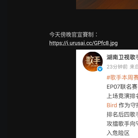
https://i.urusai.cc/GPfc8.jpg