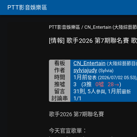
PTT
影音娛樂區
PTT影音娛樂區
/
CN_Entertain (大陸綜藝
[情報] 歌手2026 第7期聯名賽
看板
CN_Entertain
(大陸綜藝節目(
作者
sylviajudy
(Sylvia)
時間
1月前
發表
(2026/07/02 05:53)
推噓
3
(
3
推
0
噓
28
→
)
留言
31則, 5人
, 1月前
參與
最新
討論串
1/1
歌手2026 第7期聯名賽
