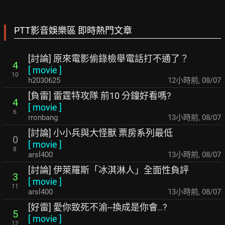
PTT影音娛樂區 即時熱門文章
[討論] 原來電影偷錄檢舉電話打不通了？
4
[
movie
]
10
h2030625
12小時前
,
08/07
[負雷] 雷霆特攻隊 前10 分鐘好看嗎?
4
[
movie
]
6
rronbang
13小時前
,
08/07
[討論] 小小兵與大怪獸 票房系列最低
0
[
movie
]
8
arsl400
13小時前
,
08/07
[討論] 伊萊羅斯「冰淇淋人」全面性負評
3
[
movie
]
11
arsl400
13小時前
,
08/07
[好雷] 愛你致死不渝--換成是你會..?
5
[
movie
]
12