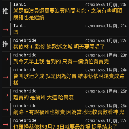
1月前
, 20
IanLi
07/03 09:48,
F
推
就是個演員還需要浪費時間考究，之前有些明顯
講錯也是繼續
1月前
, 21
IanLi
07/03 09:48,
F
→
凹
1月前
, 22
ninebride
07/03 16:44,
F
推
蔡依林 有點慘 連歌迷之城 明天要開唱了
1月前
, 23
ninebride
07/03 16:44,
F
→
到今天早上我 看到的 只有一個價位有賣完
1月前
, 24
ninebride
07/03 16:45,
F
→
會叫歌迷之成 就是因為好賣 結果蔡依林還賣成這
樣
1月前
, 25
ninebride
07/03 16:45,
F
→
難賣的 是蘭州 大連 哈爾濱
1月前
, 26
ninebride
07/03 16:46,
F
→
網路上有說福州也難賣 因為當地比較喜歡看神 鬼
1月前
, 27
ninebride
07/03 16:46,
F
→
也難怪蔡依林8月7 8日就要最終場 提早結束了