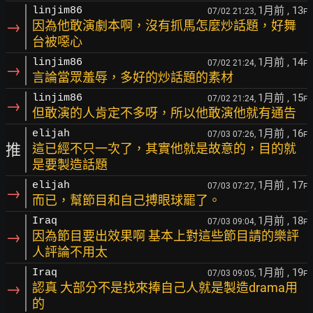
1月前
, 13
linjim86
07/02 21:23,
F
→
因為他敢演劇本啊，沒有抓馬怎麼炒話題，好舞
台被噁心
1月前
, 14
linjim86
07/02 21:24,
F
→
言論當眾羞辱，多好的炒話題的素材
1月前
, 15
linjim86
07/02 21:24,
F
→
但敢演的人肯定不多呀，所以他敢演他就有通告
1月前
, 16
elijah
07/03 07:26,
F
推
這已經不只一次了，其實他就是故意的，目的就
是要製造話題
1月前
, 17
elijah
07/03 07:27,
F
→
而已，幫節目和自己搏眼球罷了。
1月前
, 18
Iraq
07/03 09:04,
F
→
因為節目要出效果啊 基本上對這些節目請的樂評
人評論不用太
1月前
, 19
Iraq
07/03 09:05,
F
→
認真 大部分不是找來捧自己人就是製造drama用
的