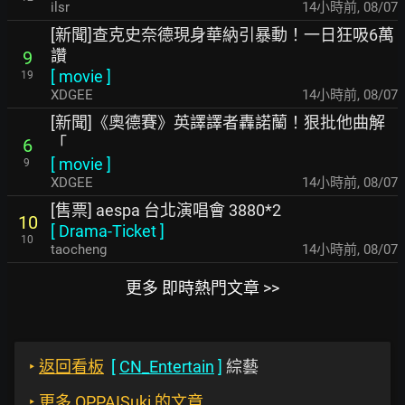
ilsr
14小時前
,
08/07
[新聞]查克史奈德現身華納引暴動！一日狂吸6萬
讚
9
[
movie
]
19
XDGEE
14小時前
,
08/07
[新聞]《奧德賽》英譯譯者轟諾蘭！狠批他曲解
「
6
[
movie
]
9
XDGEE
14小時前
,
08/07
[售票] aespa 台北演唱會 3880*2
10
[
Drama-Ticket
]
10
taocheng
14小時前
,
08/07
更多 即時熱門文章 >>
‣
返回看板
[
CN_Entertain
]
綜藝
‣
更多 OPPAISuki 的文章