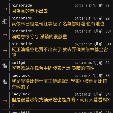
1月前
, 28
ninebride
07/03 16:47,
F
→
因為真的賣不出去
1月前
, 29
ninebride
07/03 16:51,
F
推
蔡依林已經是韓紅等級了 名氣響叮噹 也有地位
1月前
, 30
ninebride
07/03 16:51,
F
→
演唱會慘兮兮 滯銷的很嚴重
1月前
, 31
ninebride
07/03 16:52,
F
→
反正演唱會也賣不出去了 就去弄個蔡依林基金會
吧
1月前
, 32
sellgd
07/04 00:36,
F
推
就喜歡站在舞台中間發表言論 吸睛的個性
1月前
, 33
ladyluck
07/04 01:21,
F
推
我是覺得比起什麼王傳訊聲理學鄒小櫻他是比較
有料的了
1月前
, 34
ladyluck
07/04 01:21,
F
→
但是很愛吵架找鎂光燈也是真的，就有人愛看啊X
D