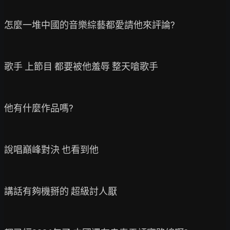
怎麼一堆中國的音樂綜藝都愛請他來評論?

歌手 上節目 都要被他羞辱 整天嗆歌手

他有什麼作品嗎?

說唱巔峰對決 也看到他

講話有夠機掰的 超級討人厭
