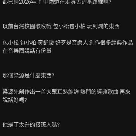
都已經2026年了 中國還在走毒舌評審路線啊?

以前台灣校園歌喉戰 包小松包小柏 玩到爛的東西

包小松 包小柏 黃舒駿 好歹是音樂人 創作很多經典作品 
在音樂圈講話有份量

那個梁源是什麼東西?

梁源先創作出一首大眾耳熟能詳 熱門的經典歌曲 再來
說話好嗎?

他是丁太升的接班人嗎?
