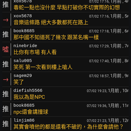
1月前
, 4
xox5678
07/02 17:16,
F
推
毒蛇一點也沒什麼 早點打破你不切實際的幻想
1月前
, 5
xox5678
07/02 17:16,
F
→
音樂這條路 絕大多數都死在路上
1月前
, 6
book8685
07/02 17:18,
F
推
那中國不知道死了幾次 跟某名嘴一樣
1月前
, 7
ninebride
07/02 17:29,
F
噓
比你有市場 有人看
1月前
, 8
salu005
07/02 17:40,
F
推
笑死 第一次看到樓上嗆人
1月前
, 9
sagem29
07/02 18:57,
F
→
笑了
1月前
, 10
diefish5566
07/02 19:23,
F
推
我以為是NPC
1月前
, 11
book8685
07/02 19:36,
F
推
npc還會講撞球
1月前
, 12
linjim86
07/02 21:23,
F
推
其實會噴他的都是還看不破的，為什麼會請他？