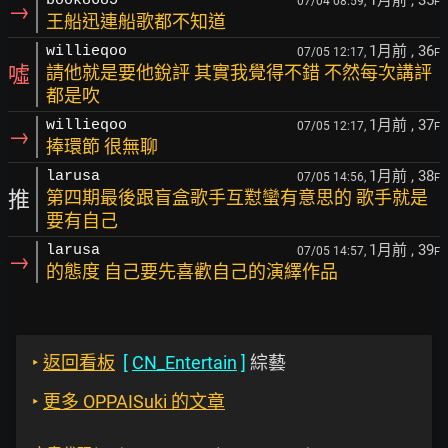
1月前
, 35
book8685
07/04 08:59,
F
→
王船迅連船歌都不知道
1月前
, 36
willieqoo
07/05 12:17,
F
噓
請他就是要他銳評 其實我覺得不錯 不然每次講評
都是吹
1月前
, 37
willieqoo
07/05 12:17,
F
→
捧環節 很無聊
1月前
, 38
larusa
07/05 14:56,
F
推
第四期最後跟盲盒歌手互懟蠻有意思的 歌手就是
要有自己
1月前
, 39
larusa
07/05 14:57,
F
→
的態度 自己要先喜歡自己的演繹作品
‣
返回看板
[
CN_Entertain
]
綜藝
‣
更多 OPPAISuki 的文章