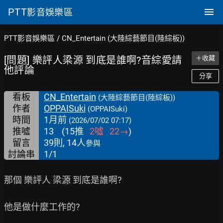
PTT
影音娛樂區
PTT影音娛樂區
/
CN_Entertain (大陸綜藝節目(陸綜板))
[問題] 樂評人梁源 到底是誰啊?音綜愛請
＋收藏
他評論
分享
看板
CN_Entertain
(大陸綜藝節目(陸綜板))
作者
OPPAISuki
(OPPAISuki)
時間
1月前
(2026/07/02 07:17)
推噓
13
(
15
推
2
噓
22
→
)
留言
39則, 14人
參與
討論串
1/1
那個 樂評人 梁源 到底是誰啊?

他是做什麼工作的?
