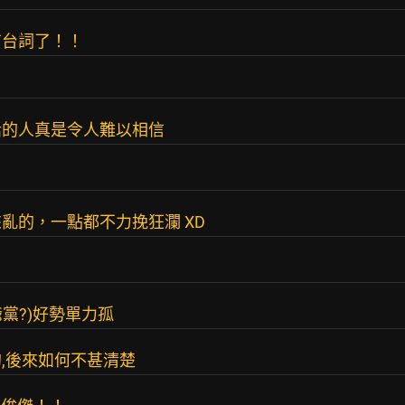
有台詞了！！
話的人真是令人難以相信
亂的，一點都不力挽狂瀾 XD
爺黨?)好勢單力孤
,後來如何不甚清楚