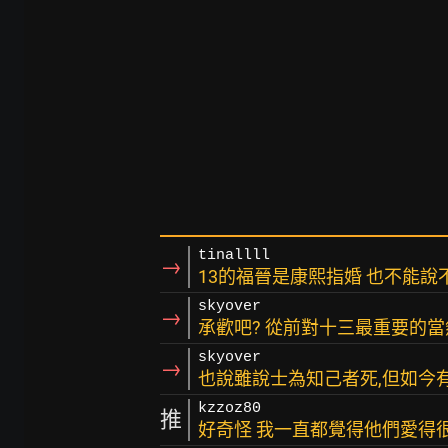
tinallll
→
13的福晉是康熙指婚 也不能說
skyover
→
承歡吧? 從前對十三最重要的當
skyover
→
也說雖說士為知己者死,但如今
kzzoz80
推
好奇怪 我一直都覺得他們愛得很