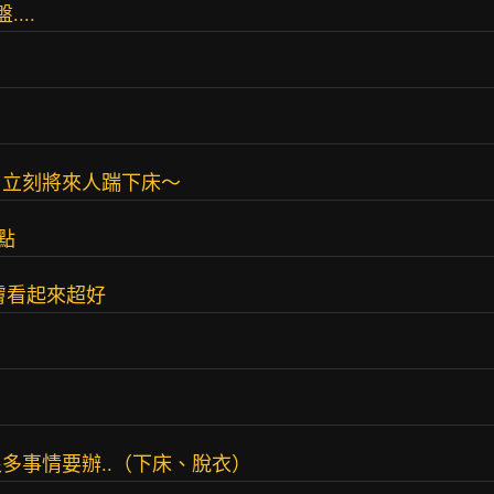
...
，立刻將來人踹下床～
點
膚看起來超好
？
多事情要辦..（下床、脫衣）