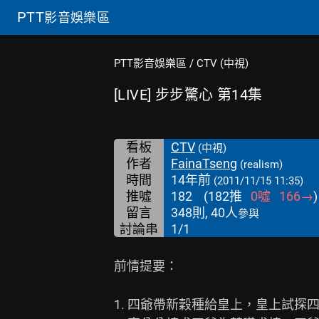
PTT
影音娛樂區
PTT影音娛樂區
/
CTV (中視)
[LIVE] 步步驚心 第14集
看板
CTV
(中視)
作者
FainaTseng
(realism)
時間
14年前
(2011/11/15 11:35)
推噓
182
(
182
推
0
噓
166
→
)
留言
348則, 40人
參與
討論串
1/1
前情提要：

1. 四爺帶新穀種給皇上，皇上試探