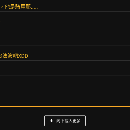
是騎馬耶.....
～
法演吧XDD
向下載入更多