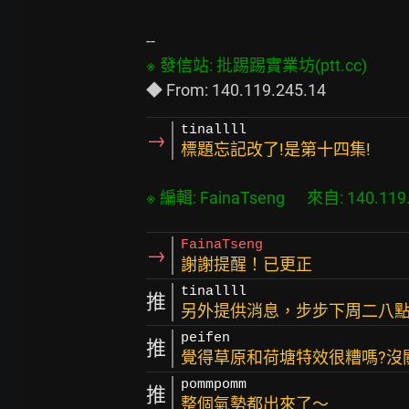
tinallll
→
標題忘記改了!是第十四集!
FainaTseng
→
謝謝提醒！已更正
tinallll
推
另外提供消息，步步下周二八
peifen
推
覺得草原和荷塘特效很糟嗎?沒關
pommpomm
推
整個氣勢都出來了～