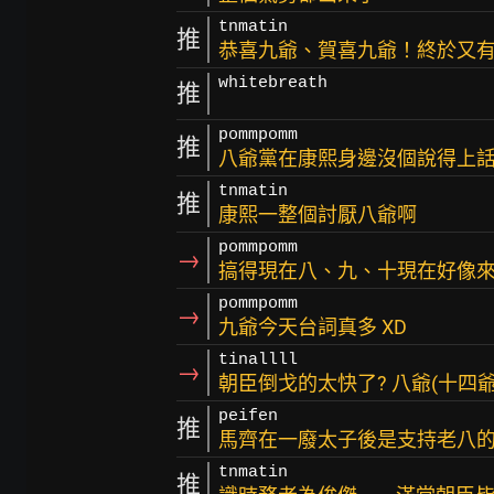
tnmatin
推
恭喜九爺、賀喜九爺！終於又
whitebreath
推
pommpomm
推
八爺黨在康熙身邊沒個說得上
tnmatin
推
康熙一整個討厭八爺啊
pommpomm
→
搞得現在八、九、十現在好像來
pommpomm
→
九爺今天台詞真多 XD
tinallll
→
朝臣倒戈的太快了? 八爺(十四
peifen
推
馬齊在一廢太子後是支持老八的
tnmatin
推