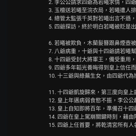
2. 李公公請求四爺為若曦求情，四
3. 玉檀送若曦至浣衣局，若曦遭人
4. 總管太監張千英對若曦出言不遜，
5. 四爺探訪，終於明白若曦被貶是
6. 若曦被欺負，木蘭髮簪跟鼻煙壺
7. 八爺病重，十爺與十四爺請若曦
8. 十四爺受封大將軍王，備受重用
9. 四爺多年韜光養晦得到皇上信任而
10. 十三爺與綠蕪生女，由四爺代
11. 十四爺凱旋歸來，第三度向皇
12. 皇上年邁病弱食慾不振，李公
13. 皇上自知即將百年，準備召十
14. 四爺在皇上駕崩關鍵時刻，藉
15. 四爺上任首要，將乾清宮所有