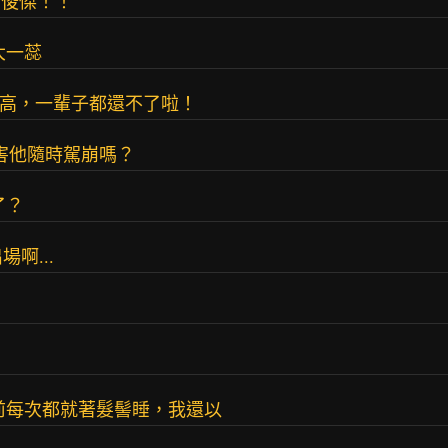
臣皆俊傑！！
大一蕊
身高，一輩子都還不了啦！
會害他隨時駕崩嗎？
了？
場啊...
前每次都就著髮髻睡，我還以