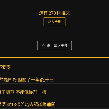
還有 270 則推文
載入全部
向上載入更多
不要呀
然是四哥,但關了十年後,十三
有了綠蕪,不能像從前一樣
深 從13帶若曦去認識綠蕪開