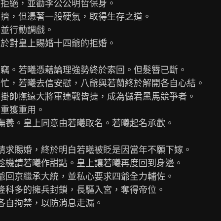
爺拒絕，並勸李公公明哲保身。

排擠，但憑著一股硬氣，取得生存之道。

並行動調戲。

出於對皇上賜婚十四爺的拒婚。

被竊。若曦憑藉論理強勢終於索回。但髮簪已斷。

幫忙，若曦去信安慰，八爺與若蘭終於解開各自心結。

，掛帥撫遠大將軍連戰皆捷，成為儲君黑馬競爭者。

重獲重用。

為撫養。皇上同意由若曦取名。若曦起名承歡。

上請求賜婚，終於明白若曦被貶是因當年不願下嫁。

公趁機請若曦作甜點。皇上讓若曦再度回到身邊。

四爺回京繼承大統，並私心要求四爺全力輔佐。

由隆科多的擁兵封鎖，長驅入宮，奪得帝位。

人各自拘禁，以防消息走漏。
