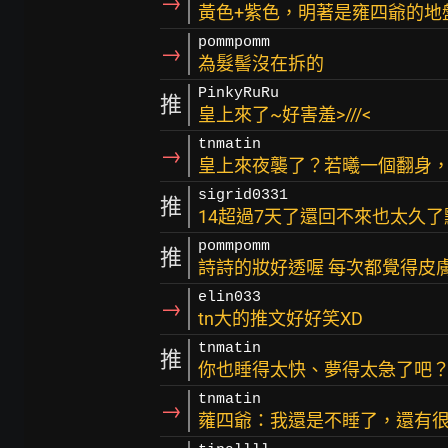
→
黃色+紫色，明著是雍四爺的地盤.
pommpomm
→
為髮髻沒在拆的
PinkyRuRu
推
皇上來了~好害羞>///<
tnmatin
→
皇上來夜襲了？若曦一個翻身
sigrid0331
推
14超過7天了還回不來也太久了
pommpomm
推
詩詩的妝好透喔 每次都覺得皮
elin033
→
tn大的推文好好笑XD
tnmatin
推
你也睡得太快、夢得太急了吧
tnmatin
→
蕹四爺：我還是不睡了，還有很