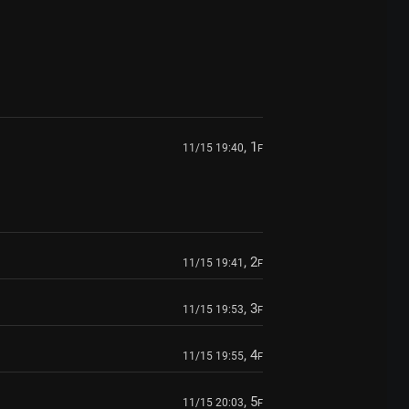
, 1
11/15 19:40
F
, 2
11/15 19:41
F
, 3
11/15 19:53
F
, 4
11/15 19:55
F
, 5
11/15 20:03
F