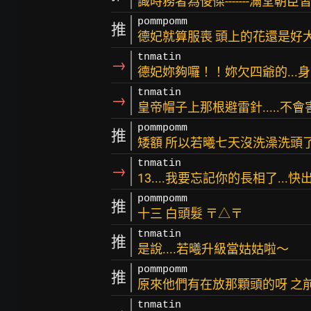
識時務者為俊傑-------滿堂朝
pommpomm
推
德妃就算服喪 頭上的花還是好
tnmatin
→
德妃妳夠囉！！妳欠四爺的...
tnmatin
→
皇帝帽子上那根避雷針.....不
pommpomm
推
矮額 所以若曦七天沒洗澡洗頭
tnmatin
→
13....我要忘記你的長相了...快出
pommpomm
推
十三 白頭髮 〒△〒
tnmatin
推
是說....若曦升級當姑姑啦～
pommpomm
推
原來他們有在放那顆頭的呀 之
tnmatin