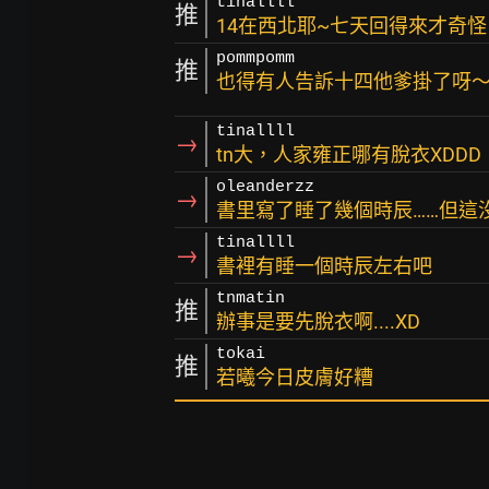
tinallll
推
14在西北耶~七天回得來才奇怪，他
pommpomm
推
也得有人告訴十四他爹掛了呀
tinallll
→
tn大，人家雍正哪有脫衣XDDD
oleanderzz
→
書里寫了睡了幾個時辰……但這沒
tinallll
→
書裡有睡一個時辰左右吧
tnmatin
推
辦事是要先脫衣啊....XD
tokai
推
若曦今日皮膚好糟