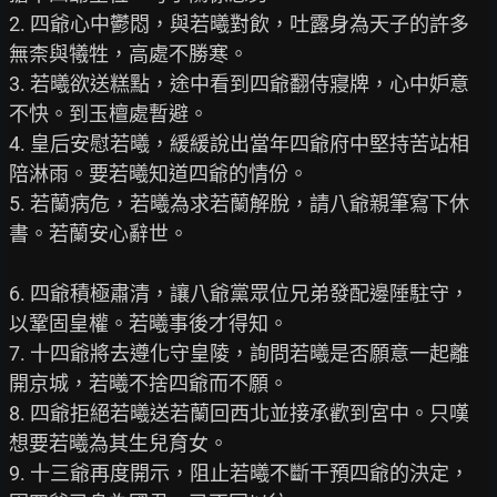
2. 四爺心中鬱悶，與若曦對飲，吐露身為天子的許多
無柰與犧牲，高處不勝寒。

3. 若曦欲送糕點，途中看到四爺翻侍寢牌，心中妒意
不快。到玉檀處暫避。

4. 皇后安慰若曦，緩緩說出當年四爺府中堅持苦站相
陪淋雨。要若曦知道四爺的情份。

5. 若蘭病危，若曦為求若蘭解脫，請八爺親筆寫下休
書。若蘭安心辭世。

6. 四爺積極肅清，讓八爺黨眾位兄弟發配邊陲駐守，
以鞏固皇權。若曦事後才得知。

7. 十四爺將去遵化守皇陵，詢問若曦是否願意一起離
開京城，若曦不捨四爺而不願。

8. 四爺拒絕若曦送若蘭回西北並接承歡到宮中。只嘆
想要若曦為其生兒育女。

9. 十三爺再度開示，阻止若曦不斷干預四爺的決定，