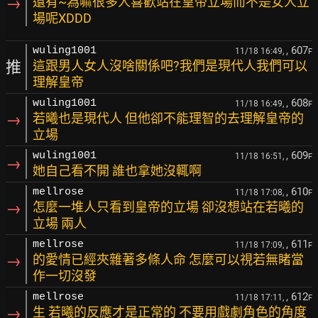
→
還有~為嘛很多人喜歡站在皇帝立場而不是女人立
場呢XDDD
, 607
wuling1001
11/18 16:49,
F
推
這跟男人女人沒啥關係吧?我們是現代人我們可以
理解皇帝
, 608
wuling1001
11/18 16:49,
F
→
若曦也是現代人 但他卻不能理智的去理解皇帝的
立場
, 609
wuling1001
11/18 16:51,
F
→
她自己看不開 誰也拿她沒輒啊
, 610
mellrose
11/18 17:08,
F
→
怎麼一堆人只看到皇帝的立場 卻沒想站在若曦的
立場 兩人
, 611
mellrose
11/18 17:09,
F
→
的愛情已經夾雜著多條人命 怎麼可以視若無睹當
作一切沒發
, 612
mellrose
11/18 17:11,
F
→
生 若曦的反應才是正常的 不要用戲劇角色的角度