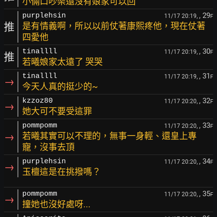
小倆口吵架還沒有娘家可以回
, 29
purplehsin
11/17 20:19,
F
推
是有情義啊，所以以前仗著康熙疼他，現在仗著
四愛他
, 30
tinallll
11/17 20:19,
F
推
若曦娘家太遠了 哭哭
, 31
tinallll
11/17 20:19,
F
→
今天人真的挺少的~
, 32
kzzoz80
11/17 20:20,
F
→
她大可不要受這罪
, 33
pommpomm
11/17 20:20,
F
→
若曦其實可以不理的，無事一身輕、還皇上專
寵，沒事去頂
, 34
purplehsin
11/17 20:20,
F
→
玉檀這是在挑撥嗎？
, 35
pommpomm
11/17 20:20,
F
→
撞她也沒好處呀...