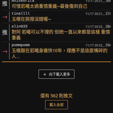
, 36
Aniseorita
11/17 20:21,
F
推
可惜若曦太過重情重義~最後傷到自己
, 37
tinallll
11/17 20:21,
F
→
玉檀在挑撥沒錯喔~
, 38
elin033
11/17 20:22,
F
推
對阿 若曦可以不理的 但她一直以來都是這樣 重情
重義
, 39
pommpomm
11/17 20:22,
F
→
玉檀跟在若曦身邊快10年，理應不是這麼嘴碎的
人...
向下載入更多
還有 562 則推文
載入全部