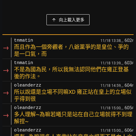
向上載入更多
, 602
tnmatin
11/18 13:38,
F
→
而且作為一個旁觀者，八爺黨爭的是皇位、爭的
是一口氣，而
, 603
tnmatin
11/18 13:39,
F
→
不是為國為民，所以我無法認同他們在雍正登基
後的作法。
, 604
oleanderzz
11/18 14:59,
F
→
所以說還是立場不同嘛XD 雍正站在皇上的立場似
乎得到很
, 605
oleanderzz
11/18 15:00,
F
→
多人理解~為嘛若曦只是站在自己立場就得不到理
解捏~
, 606
oleanderzz
11/18 15:00,
F