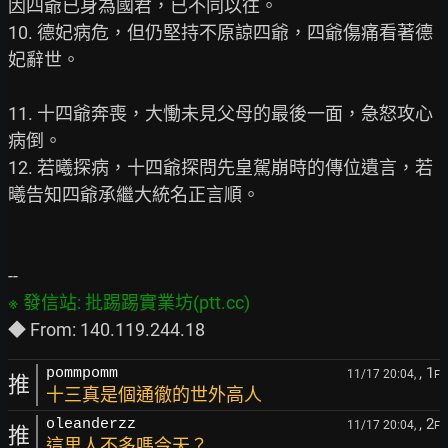
因四爺已身為國君，已不同以往。

10. 德妃病危，但仍堅持不原諒四爺，四爺傷痛看著德
妃辭世。

11. 十四爺奔喪，大慟未見父母的最後一面，急怒攻心
病倒。

12. 若曦探病，十四爺探問先皇駕崩時的傳位遺言，若
曦告知四爺承繼大統名正言順。

, 1
pommpomm
11/17 20:04,
F
推
十三真是個通徹的世外高人
, 2
oleanderzz
11/17 20:04,
F
推
這里人不多嗎今天？