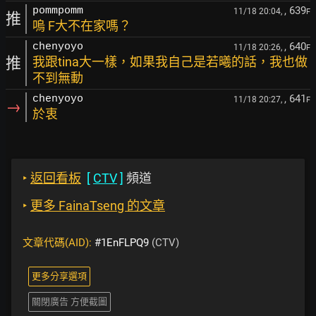
, 639
pommpomm
11/18 20:04,
F
推
嗚 F大不在家嗎？
, 640
chenyoyo
11/18 20:26,
F
推
我跟tina大一樣，如果我自己是若曦的話，我也做
不到無動
, 641
chenyoyo
11/18 20:27,
F
→
於衷
‣
返回看板
[
CTV
]
頻道
‣
更多 FainaTseng 的文章
文章代碼(AID):
#1EnFLPQ9
(CTV)
更多分享選項
關閉廣告 方便截圖