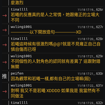
麼激烈
, 626
tinallll
11/18 17:19,
F
→
若曦的反應真的是人之常情，她跟雍正的立場大
不同
, 627
wuling1001
11/18 17:19,
F
→
----------------以下開放造句------------------XD
, 628
tinallll
11/18 17:20,
F
→
若曦這時候有很激烈嗎@@?就是不見雍正自己自
憐自傷而已呀
, 629
wuling1001
11/18 17:21,
F
→
不同個性的人對角色的認同就有差異了 這跟對錯
無關
, 630
peifen
11/18 17:21,
F
推
因為觀眾和若曦一樣,都有自己的立場嘛(毆)
, 631
wuling1001
11/18 17:22,
F
→
對啊 我又不是若曦 XDDDD 如果我是 我當然有不
同做法
, 632
tinallll
11/18 17:23,
F