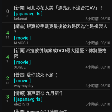
[新聞] 河北彩花太美「漂亮到不適合拍AV」！
0
[
japanavgirls
]
8
kekecat
3小時前
,
08/10
[請益] 銀翼殺手戴克最後被救是因為他是複製人
?
4
[
movie
]
14
IAMCSH
3小時前
,
08/10
[新聞]派拉蒙併購案成DCU最大隱憂？傳將嚴格
限
4
[
movie
]
7
XDGEE
4小時前
,
08/10
[普雷] 愛你致死不渝 :(
2
[
movie
]
13
waymayday
4小時前
,
08/10
[情報] 瀬戸環奈 九月新作
3
[
japanavgirls
]
7
ele21513
5小時前
,
08/10
[售票] Aespa 8/11連號兩張