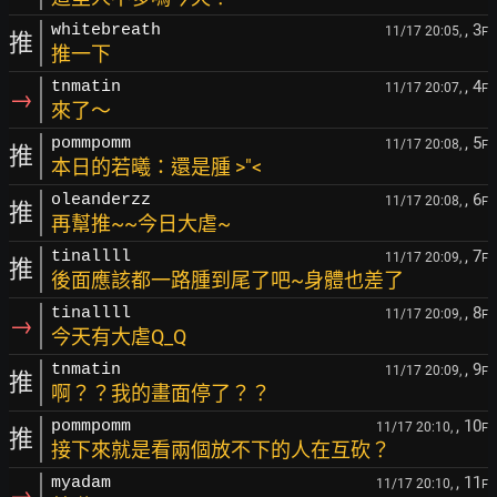
, 3
whitebreath
11/17 20:05,
F
推
推一下
, 4
tnmatin
11/17 20:07,
F
→
來了～
, 5
pommpomm
11/17 20:08,
F
推
本日的若曦：還是腫 >"<
, 6
oleanderzz
11/17 20:08,
F
推
再幫推~~今日大虐~
, 7
tinallll
11/17 20:09,
F
推
後面應該都一路腫到尾了吧~身體也差了
, 8
tinallll
11/17 20:09,
F
→
今天有大虐Q_Q
, 9
tnmatin
11/17 20:09,
F
推
啊？？我的畫面停了？？
, 10
pommpomm
11/17 20:10,
F
推
接下來就是看兩個放不下的人在互砍？
, 11
myadam
11/17 20:10,
F
→