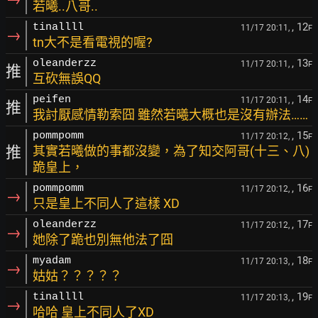
若曦..八哥..
, 12
tinallll
11/17 20:11,
F
→
tn大不是看電視的喔?
, 13
oleanderzz
11/17 20:11,
F
推
互砍無誤QQ
, 14
peifen
11/17 20:11,
F
推
我討厭感情勒索囧 雖然若曦大概也是沒有辦法……
, 15
pommpomm
11/17 20:12,
F
推
其實若曦做的事都沒變，為了知交阿哥(十三、八)
跪皇上，
, 16
pommpomm
11/17 20:12,
F
→
只是皇上不同人了這樣 XD
, 17
oleanderzz
11/17 20:12,
F
→
她除了跪也別無他法了囧
, 18
myadam
11/17 20:13,
F
→
姑姑？？？？？
, 19
tinallll
11/17 20:13,
F
→
哈哈 皇上不同人了XD