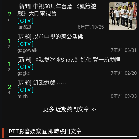
[新聞] 中視50周年台慶 《飢餓遊
戲》大鬧電視台
2
[
CTV
]
6
jun528
6年前
,
10/25
[問題] 以前中視的濟公活佛
1
[
CTV
]
2
gogowalk
7年前
,
06/01
[新聞] 《我愛冰冰Show》進化 賀一航助陣
1
[
CTV
]
2
gogkc
7年前
,
02/20
[問題] 飢餓遊戲~~~
2
[
CTV
]
4
minh
8年前
,
09/03
更多 近期熱門文章 >>
PTT影音娛樂區 即時熱門文章