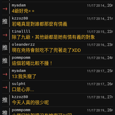
, 20
myadam
11/17 20:14,
F
→
4爺好兇= =
, 21
kzzoz80
11/17 20:14,
F
推
若曦真是對誰都那麼有情義
, 22
tinallll
11/17 20:15,
F
→
除了九爺，其他爺都是她有情有義的對象
, 23
oleanderzz
11/17 20:16,
F
推
現在兇待會就吃不了兜著走了XDD
, 24
pommpomm
11/17 20:16,
F
推
這個若曦比較不腫！
, 25
myadam
11/17 20:17,
F
→
13:我失寵了
, 26
sulpht
11/17 20:17,
F
→
口是心非...
, 27
kzzoz80
11/17 20:18,
F
推
今天人真的很少呢
, 28
pommpomm
11/17 20:19,
F
推