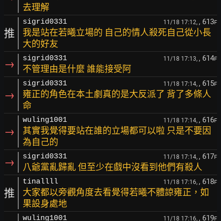
去理解
, 613
sigrid0331
11/18 17:12,
F
推
我是站在若曦立場的 自己的情人殺死自己從小長
大的好友
, 614
sigrid0331
11/18 17:13,
F
→
不管理由是什麼 誰能接受阿
, 615
sigrid0331
11/18 17:14,
F
→
雍正的角色在本土劇真的是大反派了 背了多條人
命
, 616
wuling1001
11/18 17:14,
F
→
其實我覺得要站在誰的立場都可以啦 只是不要因
為自己的
, 617
sigrid0331
11/18 17:14,
F
→
八爺黨亂歸亂 但至少在戲中沒看到他們有殺人
, 618
tinallll
11/18 17:16,
F
推
大家都以旁觀角度去看覺得若曦不體諒雍正，如
果設身處地
, 619
wuling1001
11/18 17:16,
F