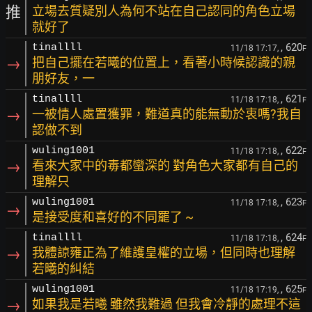
推
立場去質疑別人為何不站在自己認同的角色立場
就好了
, 620
tinallll
11/18 17:17,
F
→
把自己擺在若曦的位置上，看著小時候認識的親
朋好友，一
, 621
tinallll
11/18 17:18,
F
→
一被情人處置獲罪，難道真的能無動於衷嗎?我自
認做不到
, 622
wuling1001
11/18 17:18,
F
→
看來大家中的毒都蠻深的 對角色大家都有自己的
理解只
, 623
wuling1001
11/18 17:18,
F
→
是接受度和喜好的不同罷了 ~
, 624
tinallll
11/18 17:18,
F
→
我體諒雍正為了維護皇權的立場，但同時也理解
若曦的糾結
, 625
wuling1001
11/18 17:19,
F
→
如果我是若曦 雖然我難過 但我會冷靜的處理不這