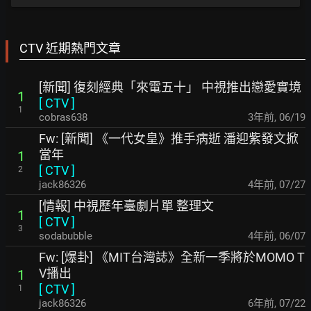
CTV 近期熱門文章
[新聞] 復刻經典「來電五十」 中視推出戀愛實境
1
[
CTV
]
1
cobras638
3年前
,
06/19
Fw: [新聞] 《一代女皇》推手病逝 潘迎紫發文掀
當年
1
[
CTV
]
2
jack86326
4年前
,
07/27
[情報] 中視歷年臺劇片單 整理文
1
[
CTV
]
3
sodabubble
4年前
,
06/07
Fw: [爆卦] 《MIT台灣誌》全新一季將於MOMO T
V播出
1
[
CTV
]
1
jack86326
6年前
,
07/22