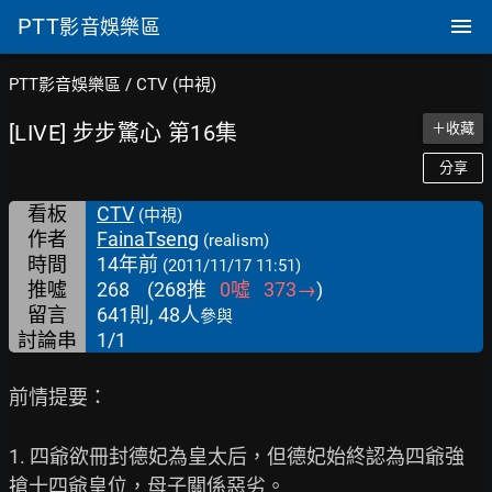
PTT
影音娛樂區
PTT影音娛樂區
/
CTV (中視)
[LIVE] 步步驚心 第16集
＋收藏
分享
看板
CTV
(中視)
作者
FainaTseng
(realism)
時間
14年前
(2011/11/17 11:51)
推噓
268
(
268
推
0
噓
373
→
)
留言
641則, 48人
參與
討論串
1/1
前情提要：

1. 四爺欲冊封德妃為皇太后，但德妃始終認為四爺強
搶十四爺皇位，母子關係惡劣。
