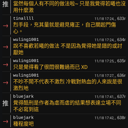
推
當然每個人有不同的做法啦~ 只是我覺得若曦也沒
用什麼激
, 633
tinallll
11/18 17:24,
F
→
烈手段，充其量就是避見雍正，自己關起門傷
心。
, 634
wuling1001
11/18 17:24,
F
→
說不喜歡若曦的做法 不是因為覺得她是錯的或討
厭她
, 635
wuling1001
11/18 17:25,
F
→
只是覺得看了很悶很難過而已 XD
, 636
wuling1001
11/18 17:27,
F
→
不吵不鬧不代表不激烈 冷戰對熱血的人來說是很
激烈地
, 637
bluejark
11/18 17:41,
F
推
覺得酷刑是作者為虐而虐的結果想表達立場不同
不必寫到這
, 638
bluejark
11/18 17:42,
F
→
種程度吧