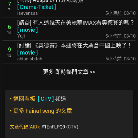
7
[
Drama-Ticket
]
7
isevensss
5小時前
,
08/10
[請益] 有人這幾天在美麗華IMAX看奧德賽的嗎？
6
[
movie
]
16
Yuji
5小時前
,
08/10
[討論] 《奧德賽》本週將在大票倉中國上映了！
9
[
movie
]
12
abianisbitch
5小時前
,
08/10
更多 即時熱門文章 >>
‣
返回看板
[
CTV
]
頻道
‣
更多 FainaTseng 的文章
文章代碼(AID):
#1EnFLPQ9
(CTV)