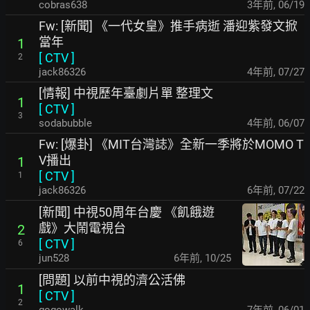
cobras638
3年前
,
06/19
Fw: [新聞] 《一代女皇》推手病逝 潘迎紫發文掀
當年
1
[
CTV
]
2
jack86326
4年前
,
07/27
[情報] 中視歷年臺劇片單 整理文
1
[
CTV
]
3
sodabubble
4年前
,
06/07
Fw: [爆卦] 《MIT台灣誌》全新一季將於MOMO T
V播出
1
[
CTV
]
1
jack86326
6年前
,
07/22
[新聞] 中視50周年台慶 《飢餓遊
戲》大鬧電視台
2
[
CTV
]
6
jun528
6年前
,
10/25
[問題] 以前中視的濟公活佛
1
[
CTV
]
2