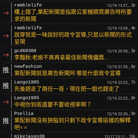
, 3
ramblelife
12/16 13:37,
F
→
樓上錯了,業配新聞是指跟公家機關買廣告時所要
求的新聞
, 4
ramblelife
12/16 13:39,
F
→
說穿就是一味說好的政令宣導,只是以新聞的形式
呈現
, 5
gcd68388
12/16 20:38,
F
→
李豔秋:老娘不爽再拿最佳新聞傀儡獎...
, 6
newfashion
12/16 21:55,
F
推
業配新聞就是廣告新聞阿 哪是什麼政令宣導
, 7
Lango1985
12/16 22:23,
F
推
先後趕走了兩任一哥，現在把一姐也趕走了
, 8
Lango1985
12/16 22:23,
F
→
中視你到底還要不要收視率啊？
, 9
Psellia
12/16 22:30,
F
推
業配新聞沒有狹隘到只剩下政令宣導這樣的解釋
吧= =
, 10
mikejason38
12/17 15:11,
F