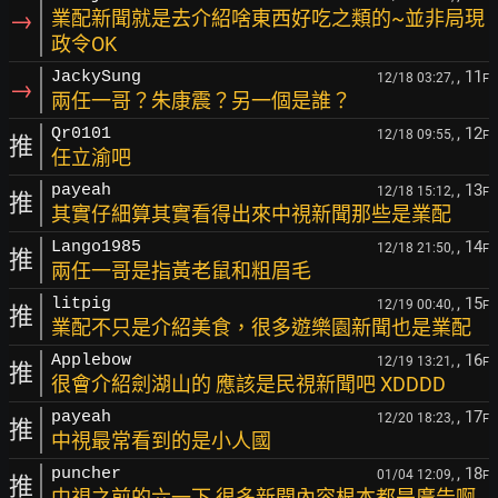
→
業配新聞就是去介紹啥東西好吃之類的~並非局現
政令OK
, 11
JackySung
12/18 03:27,
F
→
兩任一哥？朱康震？另一個是誰？
, 12
Qr0101
12/18 09:55,
F
推
任立渝吧
, 13
payeah
12/18 15:12,
F
推
其實仔細算其實看得出來中視新聞那些是業配
, 14
Lango1985
12/18 21:50,
F
推
兩任一哥是指黃老鼠和粗眉毛
, 15
litpig
12/19 00:40,
F
推
業配不只是介紹美食，很多遊樂園新聞也是業配
, 16
Applebow
12/19 13:21,
F
推
很會介紹劍湖山的 應該是民視新聞吧 XDDDD
, 17
payeah
12/20 18:23,
F
推
中視最常看到的是小人國
, 18
puncher
01/04 12:09,
F
推
中視之前的六一下 很多新聞內容根本都是廣告啊