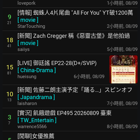
lovepork
1小時前
,
08/09
[情報] 蜘蛛人4片尾曲 "All For You" YT破1200萬
9
[
movie
]
21
StarTouching
2小時前
,
08/09
[新聞] Zach Cregger 稱《惡靈古堡》是他拍過
18
[
movie
]
41
saiiys
5小時前
,
08/09
[LIVE] 御廷謠 EP22-28(D+/SVIP)
15
[
China-Drama
]
81
hueisung
6小時前
,
08/09
[新聞] 佐藤二朗主演予定「踊る…」スピンオフ
10
[
Japandrama
]
13
laisharon
7小時前
,
08/09
[實況] 飢餓遊戲 EP495 20260809 臺東
3
[
TW_Entertain
]
7
warrence5566
8小時前
,
08/09
[閒聊]女優推薦