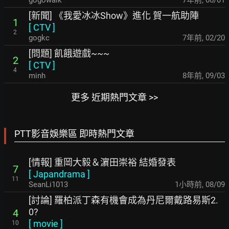
gogowalk
7年前
,
06/01
[新聞] 《我愛冰冰Show》進化 賀一航助陣
1
[
CTV
]
2
gogkc
7年前
,
02/20
[問題] 飢餓遊戲~~~
2
[
CTV
]
4
minh
8年前
,
09/03
更多 近期熱門文章 >>
PTT影音娛樂區 即時熱門文章
[情報] 重岡大毅＆濵田崇裕 結婚發表
7
[
Japandrama
]
11
SeanLi1013
1小時前
,
08/09
[討論] 羅柏派丁森有機會成為丹尼爾戴路易斯2.
0?
4
[
movie
]
10