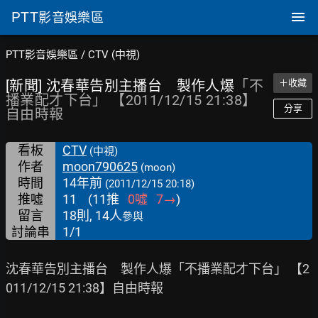
PTT
影音娛樂區
PTT影音娛樂區
/
CTV (中視)
[新聞] 沈春華告別主播台 製作人爆
「不
＋收藏
播業配才下台」 【2011/12/15 21:38】
分享
自由時報
看板
CTV
(中視)
作者
moon790625
(moon)
時間
14年前
(2011/12/15 20:18)
推噓
11
(
11
推
0
噓
7
→
)
留言
18則, 14人
參與
討論串
1/1
沈春華告別主播台　製作人爆「不播業配才下台」 【2
011/12/15 21:38】自由時報
