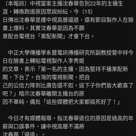
〔本報訊〕中視當家主播沈春華告別22年的主播生
涯，轉換跑道原因眾說紛紜，今（15）

日傳出沈春華是遭中視高層逼退，還有節目製作人在臉
書上爆料，其實沈春華是因為不願

意配合電視台「業配新聞」才會下台。

　中正大學傳播學系暨電訊傳播研究所副教授管中祥今
日在臉書上轉貼電視製作人李秀姬

的文章，表示「第一名的主播，因為堅持不播業配新
聞，下台了。台灣的電視新聞，把自

己的公信力降到比廣告還不如，這下子你們皆大歡喜了
吧？」暗示沈春華離開主播台的原

因不單純，痛批「這些媒體把大家都搞死好了！」

　今日才有媒體報導，指沈春華退位的原因是過高的年
薪與口誤事件，讓中視高層不滿將

沈春華「逼退」。
