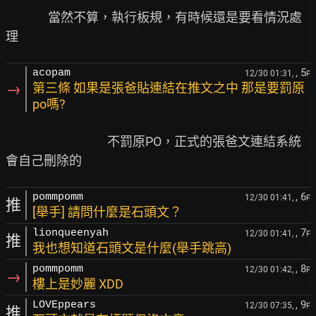
               當然不算，執行板規，有時候還是要看情況處
, 5
acopam
12/30 01:31,
F
→
第三條 如果是張爸貼連結在推文之中 那是要罰原
po嗎?
　　　　　　　　不罰原PO，正式的張爸文連結系統
, 6
pommpomm
12/30 01:41,
F
推
[舉手] 請問什麼是石頭文？
, 7
lionqueenyah
12/30 01:41,
F
推
我也想知道石頭文是什麼(舉手跳高)
, 8
pommpomm
12/30 01:42,
F
→
樓上是妙麗 XDD
, 9
LOVEppears
12/30 07:35,
F
推