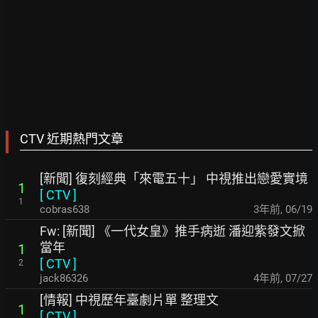
CTV 近期熱門文章
[新聞] 復刻經典「來電五十」 中視推出戀愛實境
1
[
CTV
]
1
cobras638
3年前
,
06/19
Fw: [新聞] 《一代女皇》推手病逝 潘迎紫發文掀
當年
1
[
CTV
]
2
jack86326
4年前
,
07/27
[情報] 中視歷年臺劇片單 整理文
1
[
CTV
]