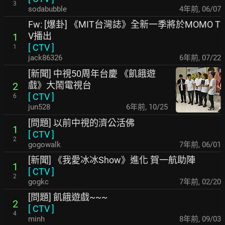
3
sodabubble
4年前
,
06/07
Fw: [爆卦] 《MIT台灣誌》全新一季將於MOMO T
V播出
1
[
CTV
]
1
jack86326
6年前
,
07/22
[新聞] 中視50周年台慶 《飢餓遊
戲》大鬧電視台
2
[
CTV
]
6
jun528
6年前
,
10/25
[問題] 以前中視的濟公活佛
1
[
CTV
]
2
gogowalk
7年前
,
06/01
[新聞] 《我愛冰冰Show》進化 賀一航助陣
1
[
CTV
]
2
gogkc
7年前
,
02/20
[問題] 飢餓遊戲~~~
2
[
CTV
]
4
minh
8年前
,
09/03