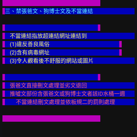
三、禁張爸文、狗博士文及不當連結
不當連結指放超連結網址連結到                                        
    (1)違反善良風俗                                                         
    (2)含有病毒網址                                                         
    (3)令人觀看後不舒服的網站或圖片
張爸文直接刪文處理並劣文退回                                        
    推噓文部份含張爸文或狗博士文
　　不當連結刪文處理並依板規二的罰則處理