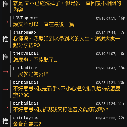
推
就是 文章已經洗掉了，但是卻一直回覆不相關的
內容
, 16
LOVEppears
01/18 09:51,
F
→
讓文章可以一直在最後一篇
, 17
sharonmao
02/18 17:44,
F
推
我揮淚～我愛活到老學到老的人生。謝謝大家一
起分享初PO
, 18
thecynical
02/19 21:07,
F
推
怎麼辦，不能聽了…
, 19
pinkadidas
02/28 14:47,
F
→
一展就是驚喜咩
, 20
pinkadidas
02/28 15:21,
F
→
不好意思~我是新手~不小心把文推到這~該怎麼
辦??3Q
, 21
pinkadidas
02/28 15:24,
F
→
不好意思~我發現我又打注音文能修改嗎??
, 22
shirleymao
03/04 21:33,
F
推
金寶有要去?