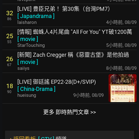
[LIVE] 豊臣兄弟！ 第30集（台灣PM7）
32
[
Japandrama
]
86
laisharon
4小時前
,
08/09
[情報] 蜘蛛人4片尾曲 "All For You" YT破1200萬
25
[
movie
]
55
StarTouching
5小時前
,
08/09
[新聞] Zach Cregger 稱《惡靈古堡》是他拍過
26
[
movie
]
67
saiiys
8小時前
,
08/09
[LIVE] 御廷謠 EP22-28(D+/SVIP)
18
[
China-Drama
]
90
hueisung
9小時前
,
08/09
更多 即時熱門文章 >>