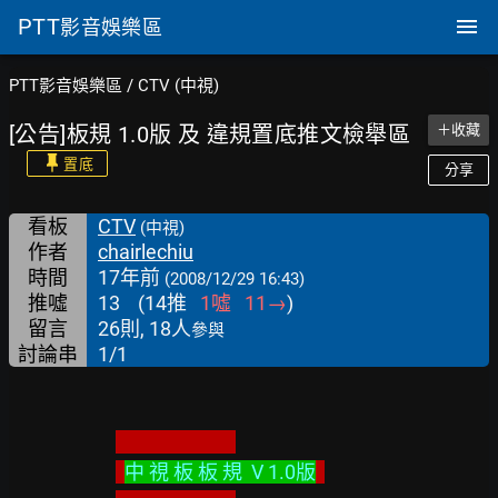
PTT
影音娛樂區
PTT影音娛樂區
/
CTV (中視)
[公告]板規 1.0版 及 違規置底推文檢舉區
＋收藏
置底
分享
看板
CTV
(中視)
作者
chairlechiu
時間
17年前
(2008/12/29 16:43)
推噓
13
(
14
推
1
噓
11
→
)
留言
26則, 18人
參與
討論串
1/1
中 視 板 板 規  V 1.0版