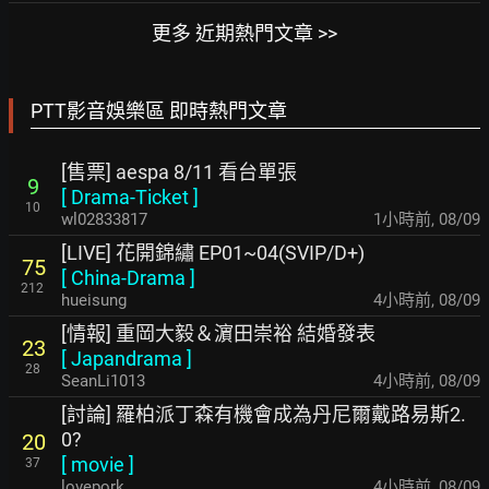
更多 近期熱門文章 >>
PTT影音娛樂區 即時熱門文章
[售票] aespa 8/11 看台單張
9
[
Drama-Ticket
]
10
wl02833817
1小時前
,
08/09
[LIVE] 花開錦繡 EP01~04(SVIP/D+)
75
[
China-Drama
]
212
hueisung
4小時前
,
08/09
[情報] 重岡大毅＆濵田崇裕 結婚發表
23
[
Japandrama
]
28
SeanLi1013
4小時前
,
08/09
[討論] 羅柏派丁森有機會成為丹尼爾戴路易斯2.
0?
20
[
movie
]
37
lovepork
4小時前
,
08/09