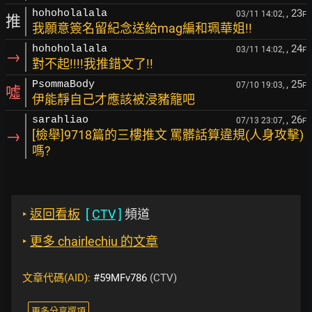
, 23
hohoholalala
03/11 14:02,
F
推
我願意簽名留紀念送給mag編和珮華姐!!
, 24
hohoholalala
03/11 14:02,
F
→
對不起!!!!我推錯文了!!
, 25
PsommaBody
07/10 19:03,
F
噓
伊能靜自己才應該被浸豬籠吧
, 26
sarahliao
07/13 23:07,
F
→
[檢舉]9718篇的三樓推文 罵髒話算違規(人身攻擊)
嗎?
‣
返回看板
[
CTV
]
頻道
‣
更多 chairlechiu 的文章
文章代碼(AID):
#59MFv786
(CTV)
更多分享選項