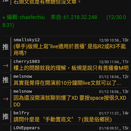
石頭文就是有標題但沒文章。
※ 編輯: chairlechiu     來自: 61.218.32.248        (12/30 0
, 10
smallsky12
12/30 10:58,
F
推
(舉手)版規上寫"live適用於首播" 是指R2或R3不能
用嗎?
, 11
cherry1983
12/30 11:04,
F
→
樓上的問題就我的理解，板規是說只有首播會M吧
, 12
melsnow
01/12 18:04,
F
推
其實我覺得在開演前10分鐘開live文就可以了...
, 13
melsnow
01/12 18:06,
F
→
因為還沒開演就聊到爆了XD 要按space按很久XD
DD
, 14
belfry
01/17 11:37,
F
推
請問什麼是〝手動置底文〞？(我是俗鄉民)
, 15
LOVEppears
01/18 09:51,
F