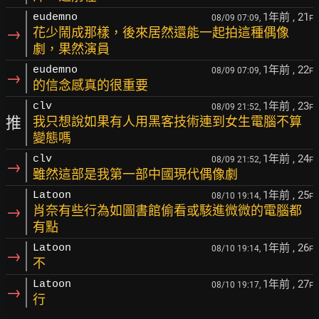
1年前
, 21
eudemno
08/09 07:09,
F
→
花少鬧成那樣，後來居然還能一起拍這種偶像
劇，果然演員
1年前
, 22
eudemno
08/09 07:09,
F
→
的信念感真的很重要
1年前
, 23
clv
08/09 21:52,
F
推
我只想說如果有人用黑客技術連到女生電腦不算
變態嗎
1年前
, 24
clv
08/09 21:52,
F
→
雖然這部是我第一部中國現代偶像劇
1年前
, 25
Latoon
08/10 19:14,
F
→
肖奈有些行為如圖書館偷看或駭進微微的電腦都
有點
1年前
, 26
Latoon
08/10 19:14,
F
→
不
1年前
, 27
Latoon
08/10 19:17,
F
→
行