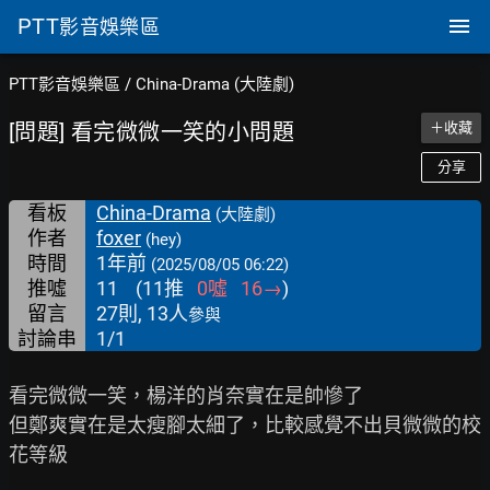
PTT
影音娛樂區
PTT影音娛樂區
/
China-Drama (大陸劇)
[問題] 看完微微一笑的小問題
＋收藏
分享
看板
China-Drama
(大陸劇)
作者
foxer
(hey)
時間
1年前
(2025/08/05 06:22)
推噓
11
(
11
推
0
噓
16
→
)
留言
27則, 13人
參與
討論串
1/1
看完微微一笑，楊洋的肖奈實在是帥慘了

但鄭爽實在是太瘦腳太細了，比較感覺不出貝微微的校
花等級
