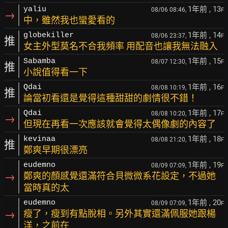
1年前
, 13
yaliu
08/06 08:46,
F
→
中，雖然我也蠻愛看的
1年前
, 14
globekiller
08/06 23:37,
F
推
女主外型莫名不合我頻率 用配音也讓我無法融入
1年前
, 15
Sabamba
08/07 12:30,
F
推
小說值得看一下
1年前
, 16
Qdai
08/08 10:19,
F
推
論當初看還是覺得這種甜甜的劇情很不錯！
1年前
, 17
Qdai
08/08 10:20,
F
→
但現在再看一次應該就會覺得太偶像劇的內容了
1年前
, 18
kevinaa
08/08 21:20,
F
推
鄭爽早期很漂亮
1年前
, 19
eudemno
08/09 07:09,
F
→
鄭爽的顏感覺還滿符合貝微微系花設定，不過她
當時真的太
1年前
, 20
eudemno
08/09 07:09,
F
→
瘦了，瘦到有點脫相。另外其實還滿佩服她跟楊
洋，之前在