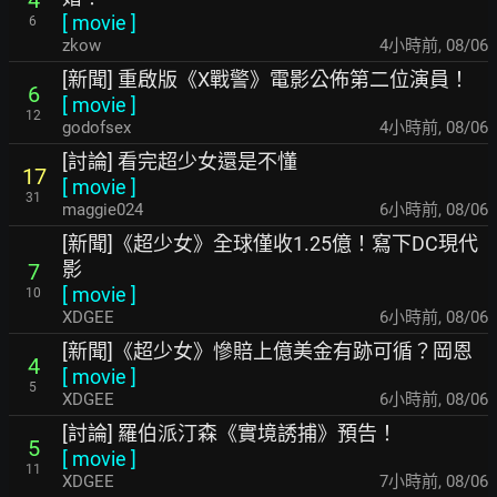
[
movie
]
6
zkow
4小時前
,
08/06
[新聞] 重啟版《X戰警》電影公佈第二位演員！
6
[
movie
]
12
godofsex
4小時前
,
08/06
[討論] 看完超少女還是不懂
17
[
movie
]
31
maggie024
6小時前
,
08/06
[新聞]《超少女》全球僅收1.25億！寫下DC現代
影
7
[
movie
]
10
XDGEE
6小時前
,
08/06
[新聞]《超少女》慘賠上億美金有跡可循？岡恩
4
[
movie
]
5
XDGEE
6小時前
,
08/06
[討論] 羅伯派汀森《實境誘捕》預告！
5
[
movie
]
11
XDGEE
7小時前
,
08/06