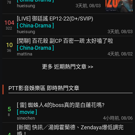
78
hueisung
3天前
,
08/03
[LIVE] 御廷謠 EP12-22(D+/SVIP)
104
[
China-Drama
]
322
hueisung
3天前
,
08/03
[閒聊] 百花殺 副CP 百密一疏 太好嗑了啦
10
[
China-Drama
]
36
mattina
4天前
,
08/02
更多 近期熱門文章 >>
PTT影音娛樂區 即時熱門文章
[ 雷] 蜘蛛人4的boss真的是白蓮花嗎?
5
[
movie
]
8
sinechen
4小時前
,
08/06
[新聞] 快訊／湯姆霍蘭德、Zendaya爆低調完
婚！
4