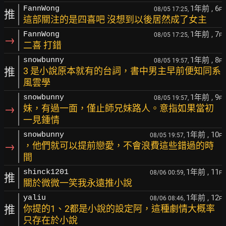
1年前
, 6
FannWong
08/05 17:25,
F
推
這部關注的是四喜吧 沒想到以後居然成了女主
1年前
, 7
FannWong
08/05 17:25,
F
→
二喜 打錯
1年前
, 8
snowbunny
08/05 19:57,
F
推
3 是小說原本就有的台詞，書中男主早前便知同系
風雲學
1年前
, 9
snowbunny
08/05 19:57,
F
→
妹，有過一面，僅止師兄妹路人。意指如果當初
一見鍾情
1年前
, 10
snowbunny
08/05 19:57,
F
→
，他們就可以提前戀愛，不會浪費這些錯過的時
間
1年前
, 11
shinck1201
08/06 00:59,
F
推
關於微微一笑我永遠推小說
1年前
, 12
yaliu
08/06 08:46,
F
推
你提的1、2都是小說的設定阿，這種劇情大概率
只存在於小說