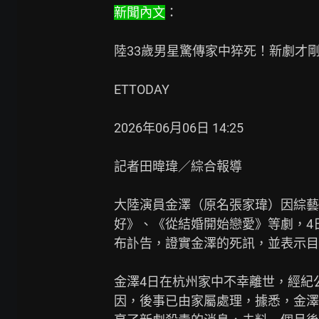
新聞內文
：

陸33歲男星驚傳家中猝死！新劇才剛
ETTODAY

2026年06月06日 14:25

記者田暐瑋／綜合報導

大陸演員金澤（原名張家瑋）因綜藝
好》、《從結婚開始戀愛》等劇，4
布訃告，證實金澤的死訊，並表示目
金澤4日在杭州家中不幸離世，經紀
因，後事已由家屬處理，據悉，金澤