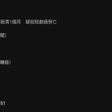
殺青1個月　疑拍短劇過勞亡

聞）

轉錄）

761