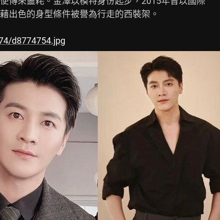
傳來噩耗。金澤以模特身份起步，2015年曾以國際

藉出色的身型條件被譽為行走的西裝架。

774/d8774754.jpg