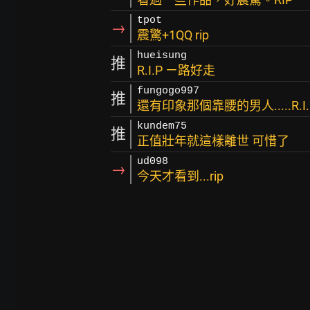
tpot
→
震驚+1QQ rip
hueisung
推
R.I.P ㄧ路好走
fungogo997
推
還有印象那個靠腰的男人.....R.I.
kundem75
推
正值壯年就這樣離世 可惜了
ud098
→
今天才看到...rip