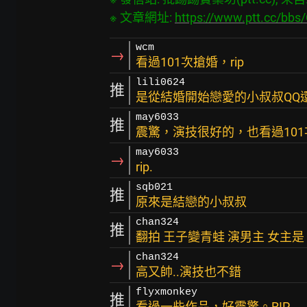
※ 文章網址: 
https://www.ptt.cc/bb
wcm
→
看過101次搶婚，rip
lili0624
推
是從結婚開始戀愛的小叔叔QQ還這
may6033
推
震驚，演技很好的，也看過10
may6033
→
rip.
sqb021
推
原來是結戀的小叔叔
chan324
推
翻拍 王子變青蛙 演男主 女主是
chan324
→
高又帥..演技也不錯
flyxmonkey
推
看過一些作品，好震驚。RIP