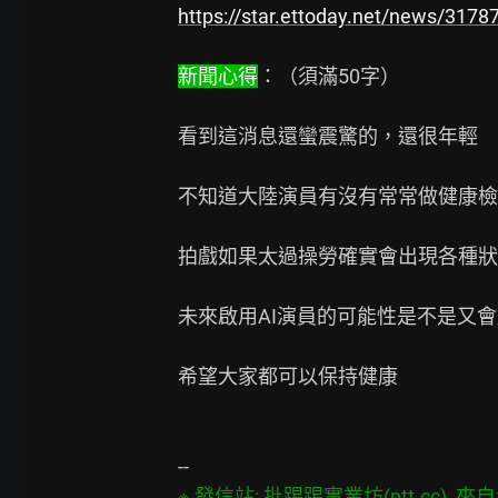
https://star.ettoday.net/news/3178
新聞心得
：（須滿50字）

看到這消息還蠻震驚的，還很年輕

不知道大陸演員有沒有常常做健康檢
拍戲如果太過操勞確實會出現各種狀
未來啟用AI演員的可能性是不是又會
希望大家都可以保持健康

※ 發信站: 批踢踢實業坊(ptt.cc), 來自: 1