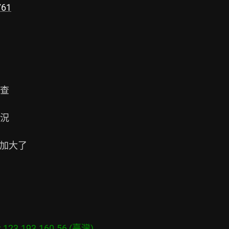
761
查

況

加大了

23.193.160.56 (臺灣)
