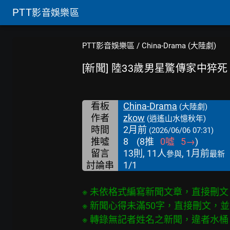
PTT
影音娛樂區
PTT影音娛樂區
/
China-Drama (大陸劇)
[新聞] 陸33歲男星驚傳家中猝
看板
China-Drama
(大陸劇)
作者
zkow
(逍遙山水憶秋年)
時間
2月前
(2026/06/06 07:31)
推噓
8
(
8
推
0
噓
5
→
)
留言
13則, 11人
, 1月前
參與
最新
討論串
1/1
※ 未依格式編寫新聞文章，直接刪文

※ 新聞心得未滿50字，直接刪文，並