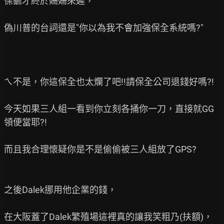
保鑣才終於姍姍來遲，

偽川普的台詞還是"你以為我不會加強保全系統嗎?"

ㄟ不是，你這保全也太爛了吧!!請保全公司退錢好嗎?!

今天如果三人組一看到你立刻各捅你一刀，直接就GG
領便當耶?!

而且我合理懷疑你是不是偷偷被三人組放了GPS?

之後Dalek挪用他企業的錢，

在大阪蓋了Dalek繁殖場這裡真的讓我笑粗乃(扶額)，
