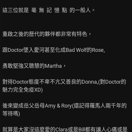
這三位就是  毫  無  記  憶  點  的一般人。

重啟之後的歷代的夥伴都非常有特色，

跟Doctor墜入愛河甚至化成Bad Wolf的Rose,

勇敢堅強又聰慧的Martha，

對待Doctor態度不卑不亢又善良的Donna,(對Doctor的
魅力完全免疫XD)

後來變成岳父岳母Amy & Rory(還記得羅馬人兩千年的
等待嗎)

就算是大家沒這麼愛的Clara或是Bill都有讓人心痛或是