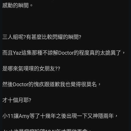
感動的瞬間。

三人組呢?有甚麼比較閃耀的瞬間?

而且Yaz這集那種不諒解Doctor的程度真的太詭異了，

是哪來氣噗噗的女朋友??

然後Doctor的愧疚跟道歉我也覺得很莫名，

才十個月耶?

小11讓Amy等了十幾年之後出現一下又神隱兩年，
