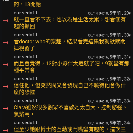
的，13開始
5年前
, 29
cursedoll
06/14 04:10,
F
→
就一直看不下去，也以為是生活太累，想看個有
趣的抓回
5年前
, 30
cursedoll
06/14 04:11,
F
→
看doctor who的樂趣，結果看完這集我就默默關
掉視窗了
5年前
, 31
cursedoll
06/14 04:16,
F
→
而且會覺得，13對小夥伴太遷就了吧，9就蠻有那
種平常會
5年前
, 32
cursedoll
06/14 04:17,
F
→
信任他，但突然間又會發現自己不曉得他會做什
麼的恐懼
5年前
, 33
cursedoll
06/14 04:18,
F
→
Clara雖然很多觀眾不喜歡她太自大、控制慾強、
氣焰高，
5年前
, 34
cursedoll
06/14 04:19,
F
→
但至少她跟博士的互動或鬥嘴蠻有趣的，這次三