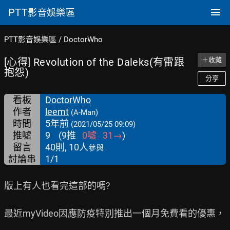
PTT
影音娛樂區
PTT影音娛樂區
/
DoctorWho
[心得] Revolution of the Daleks(有雷跟
＋收藏
抱怨)
分享
看板
DoctorWho
作者
leemt
(A-Man)
時間
5年前
(2021/05/25 09:09)
推噓
9
(
9
推
0
噓
31
→
)
留言
40則, 10人
參與
討論串
1/1
版上有人也看完這部的嗎?

最近myVideo因應防疫特別推出一個月免費看的優惠，
