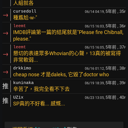
人組就各
5年前
, 35
cursedoll
06/14 04:19,
F
→
種尷尬-w-"
5年前
, 36
leemt
06/15 16:03,
F
→
IMDB評論第一篇的結尾就是"Please fire Chibnall,
please."
5年前
, 37
leemt
06/15 16:05,
F
→
懇切的表達眾多Whovian的心聲，13真的被寫得
非常軟弱...
5年前
, 38
drkkimo
06/16 01:12,
F
→
cheap nose 才是daleks, 它毀了doctor who
5年前
, 39
kuninaka
06/19 18:39,
F
推
辛苦了，我完全看不下去
5年前
, 40
UZix
06/23 13:05,
F
推
SP真的不好看... 感慨...