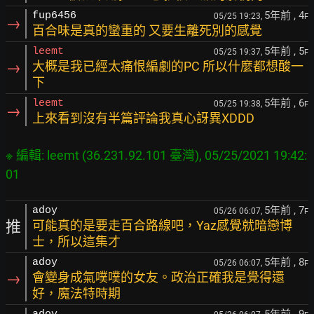
5年前
, 4
fup6456
05/25 19:23,
F
→
百合味是真的蠻重的 又要生離死別的感覺
5年前
, 5
leemt
05/25 19:37,
F
→
大概是我已經太痛恨編劇的PC 所以什麼都想酸一
下
5年前
, 6
leemt
05/25 19:38,
F
→
上來看到沒有半篇評論我真心訝異XDDD
※ 編輯: leemt (36.231.92.101 臺灣), 05/25/2021 19:42:
5年前
, 7
adoy
05/26 06:07,
F
推
可能真的是要走百合路線吧，Yaz感覺就暗戀博
士，所以這集才
5年前
, 8
adoy
05/26 06:07,
F
→
會變身成氣噗噗的女友。政治正確我是覺得還
好，魔法特時期