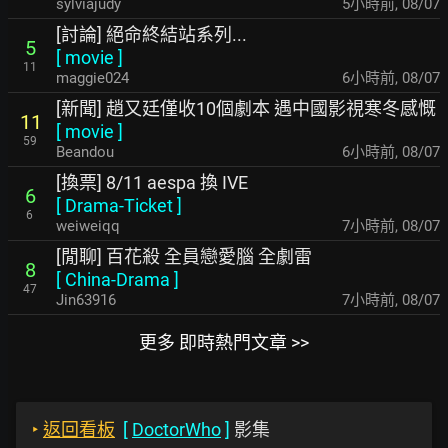
sylviajudy
5小時前
,
08/07
[討論] 絕命終結站系列...
5
[
movie
]
11
maggie024
6小時前
,
08/07
[新聞] 趙又廷僅收10個劇本 遇中國影視寒冬感慨
11
[
movie
]
59
Beandou
6小時前
,
08/07
[換票] 8/11 aespa 換 IVE
6
[
Drama-Ticket
]
6
weiweiqq
7小時前
,
08/07
[閒聊] 百花殺 全員戀愛腦 全劇雷
8
[
China-Drama
]
47
Jin63916
7小時前
,
08/07
更多 即時熱門文章 >>
‣
返回看板
[
DoctorWho
]
影集