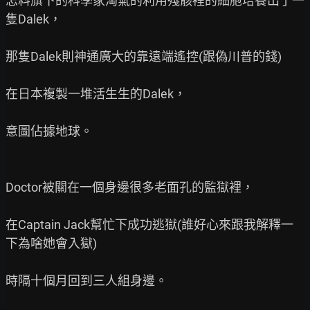
怎料旗下的科學家淘氣的利用殘骸裡的細胞培養出了一
隻Dalek，

那隻Dalek則神通廣大的靠遠端遙控(跟偽川普的錢)

在日本複製一堆活生生的Dalek，

意圖佔據地球。

Doctor被關在一個身邊很多老面孔的監獄裡，

在Captain Jack幫忙下成功逃獄(誰好心來跟我解釋一
下為啥她會入獄)

時隔十個月回到三人組身邊。
