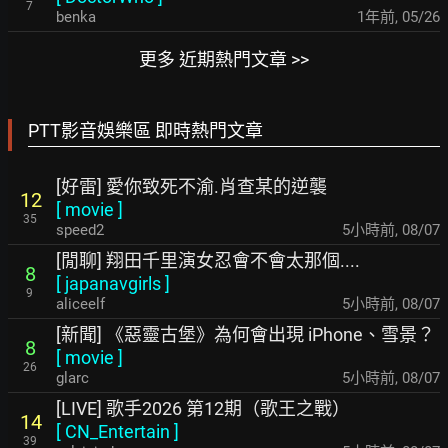
7
benka
1年前
,
05/26
更多 近期熱門文章 >>
PTT影音娛樂區 即時熱門文章
[好雷] 愛你致死不渝.肖查某的逆襲
12
[
movie
]
35
speed2
5小時前
,
08/07
[閒聊] 翔田千里演女忍會不會太那個....
8
[
japanavgirls
]
9
aliceelf
5小時前
,
08/07
[新聞] 《惡靈古堡》為何會出現 iPhone、雪景？
8
[
movie
]
26
glarc
5小時前
,
08/07
[LIVE] 歌手2026 第12期（歌王之戰）
14
[
CN_Entertain
]
39