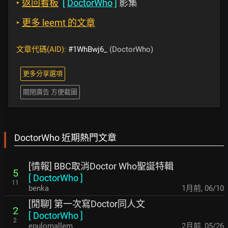
‣
返回看板
[
DoctorWho
]
影集
‣
更多 leemt 的文章
文章代碼(AID):
#1WhBwj6_
(DoctorWho)
更多分享選項
關閉廣告 方便截圖
DoctorWho 近期熱門文章
[情報] BBC取消Doctor Who聖誕特輯
5
[
DoctorWho
]
11
benka
1月前
,
06/10
[閒聊] 第一次寫Doctor同人文
2
[
DoctorWho
]
2
epulomallem
2月前
,
05/26