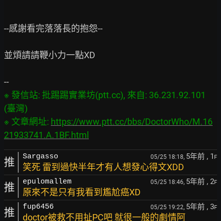
--感謝看完落落長的抱怨--

並煩請請鞭小力一點XD

※ 發信站: 批踢踢實業坊(ptt.cc), 來自: 36.231.92.101 
(臺灣)

※ 文章網址: 
https://www.ptt.cc/bbs/DoctorWho/M.16
21933741.A.1BF.html
5年前
, 1
Sargasso
05/25 18:18,
F
推
笑死 雷到過快半年才有人想發心得文XDD
5年前
, 2
epulomallem
05/25 18:46,
F
推
原來不是只有我看到尷尬癌XD
5年前
, 3
fup6456
05/25 19:22,
F
推
doctor被救不用扯PC吧 就很一般的劇情阿