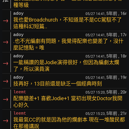
種等級
5年前
, 16
adoy
05/27 14:41,
F
→
我也愛Broadchurch，不知道是不是CC駕馭不了
這種科幻短篇..
5年前
, 17
adoy
05/27 14:41,
F
→
.也不光編劇有問題，我覺得配樂也變差了，沒什
麼記憶點。唯
5年前
, 18
adoy
05/27 14:41,
F
→
一能稱讚的是Jodie演得很好，但因為編劇太爛
了，所以演員演
5年前
, 19
adoy
05/27 14:41,
F
→
技再好，13目前還是缺乏一個經典時刻
5年前
, 20
leemt
05/27 15:20,
F
→
配樂變差+1 喜歡Jodie+1 當初出現女Doctor我開
心好久
5年前
, 21
leemt
05/27 15:23,
F
→
我最氣CC的就是因為他的爛劇本 現在一堆酸民都
在那邊講說