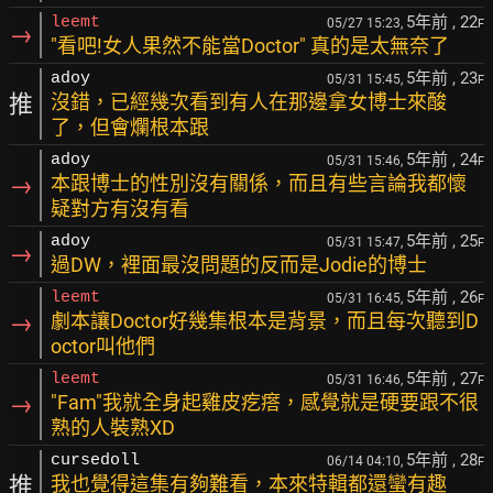
5年前
, 22
leemt
05/27 15:23,
F
→
"看吧!女人果然不能當Doctor" 真的是太無奈了
5年前
, 23
adoy
05/31 15:45,
F
推
沒錯，已經幾次看到有人在那邊拿女博士來酸
了，但會爛根本跟
5年前
, 24
adoy
05/31 15:46,
F
→
本跟博士的性別沒有關係，而且有些言論我都懷
疑對方有沒有看
5年前
, 25
adoy
05/31 15:47,
F
→
過DW，裡面最沒問題的反而是Jodie的博士
5年前
, 26
leemt
05/31 16:45,
F
→
劇本讓Doctor好幾集根本是背景，而且每次聽到D
octor叫他們
5年前
, 27
leemt
05/31 16:46,
F
→
"Fam"我就全身起雞皮疙瘩，感覺就是硬要跟不很
熟的人裝熟XD
5年前
, 28
cursedoll
06/14 04:10,
F
推
我也覺得這集有夠難看，本來特輯都還蠻有趣