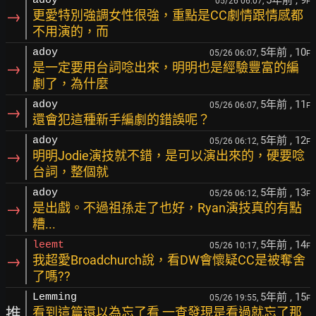
5年前
, 9
adoy
05/26 06:07,
F
→
更愛特別強調女性很強，重點是CC劇情跟情感都
不用演的，而
5年前
, 10
adoy
05/26 06:07,
F
→
是一定要用台詞唸出來，明明也是經驗豐富的編
劇了，為什麼
5年前
, 11
adoy
05/26 06:07,
F
→
還會犯這種新手編劇的錯誤呢？
5年前
, 12
adoy
05/26 06:12,
F
→
明明Jodie演技就不錯，是可以演出來的，硬要唸
台詞，整個就
5年前
, 13
adoy
05/26 06:12,
F
→
是出戲。不過祖孫走了也好，Ryan演技真的有點
糟...
5年前
, 14
leemt
05/26 10:17,
F
→
我超愛Broadchurch說，看DW會懷疑CC是被奪舍
了嗎??
5年前
, 15
Lemming
05/26 19:55,
F
推
看到這篇還以為忘了看 一查發現是看過就忘了那