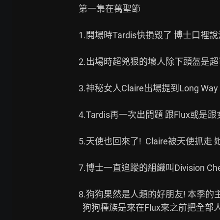
第一集在萬聖節

1.開場時Tardis快損毀了 博士口裡
2.出場時超兇狠的壞人除下頭盔是超可
3.神秘女人Claire出場提到Long Way 
4.Tardis再一次出問題 跟Flux
5.天使也回來了!  Claire被天使抓走 
7.博士一直追蹤的組織叫Division Che
8.狗狗果然是人類的好朋友! 本季的
  狗狗種族是來在Flux來之前把全部人類救走
