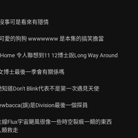
說沒事可是看來有隱情

愛的狗狗 wwwwwww 是本集的搞笑擔當

Home 令人聯想到11 12博士說Long Way Around

或是跟女博士最後一季會有關係嗎

她知道Don't Blink代表不是第一次遇見天使

wbacca(誤)是Division最後一個探員

主線Flux宇宙颶風很像一些時空裂痕一類的東西
