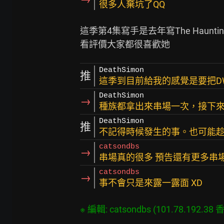
很多人棄坑了QQ
這季第4集寫手是去年寫The Haunting of Vi
DeathSimon
推
這季到目前給我的感覺是要把DW
DeathSimon
→
種族都拿出來串場一次，接下來要開
DeathSimon
推
不記得時候發生的事。也可能趁
catsondbs
→
串場真的很多 預告還有更多串
catsondbs
→
事不會只是來露一露面 XD