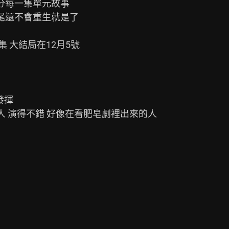
分每一集單元故事

尾還不會重生就是了

 大結局在12月5號

揮

廢人 演得不錯 好像在看肥皂劇裡出來的人
