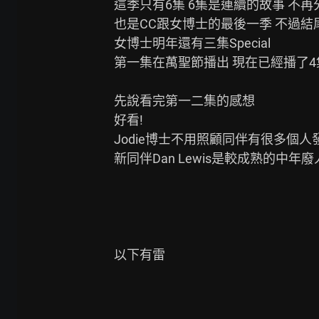
這季只有6集 6集是連續的故事 不再
也是CC跟女博士的最後一季 不過結
女博士明年還有三集Special

第一集在萬聖節播出 現在已經播了4集
先說看完第一二集的感想

好看!

Jodie博士不用照顧同伴有很多個人發
新同伴Dan Lewis是較成熟的中年
以下有雷
