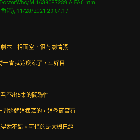
s/DoctorWho/M.1638087289.A.FA6.html
的劇本一掃而空，很有劇情張
女博士會就這麼涼了，幸好目
還看不出6集的關聯性
一開始就這樣寫的，這季確實有
覺得還不錯。可惜的是大概已經