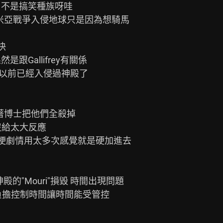
人 不是搞笑種族呀哇


