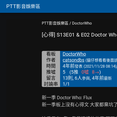
PTT
影音娛樂區
PTT影音娛樂區
/
DoctorWho
[心得] S13E01 & E02 Doctor Wh
看板
DoctorWho
作者
catsondbs
(貓仔想看看後面該
時間
4年前
發表
(2021/11/28 08:14)
推噓
5
(
5
推
0
噓
8
→
)
留言
13則, 6人
, 4年前
參與
最新
討論串
1/1
新一季 Doctor Who: Flux

新一季板上沒有心得文 大家都棄坑了