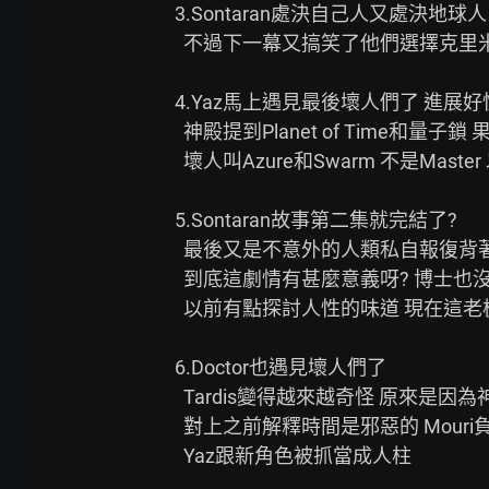
3.Sontaran處決自己人又處決地球
  不過下一幕又搞笑了他們選擇克里米亞戰爭入侵地球只是因為想騎馬

4.Yaz馬上遇見最後壞人們了 進展好快
  神殿提到Planet of Time和量子鎖 果然是跟Gallifrey有關係

  壞人叫Azure和Swarm 不是Master 以前已經入侵過神殿了

5.Sontaran故事第二集就完結了?

  最後又是不意外的人類私自報復背著博士把他們全殺掉

  到底這劇情有甚麼意義呀? 博士也沒給太大反應

  以前有點探討人性的味道 現在這老梗劇情用太多次感覺就是硬加進去

6.Doctor也遇見壞人們了

  Tardis變得越來越奇怪 原來是因為神殿的"Mouri"損毀 時間出現問題

  對上之前解釋時間是邪惡的 Mouri負擔控制時間讓時間能受管控

  Yaz跟新角色被抓當成人柱
