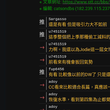
※ 文章網址: 
https://www.ptt.cc/bb
Sargasso
推
還是有看 但是吸引力大不如前
u7451519
推
這季整個把上季那種偷工減料
u7451519
→
力啊。我還以為Jodie這一屆
u7451519
→
前看來有機會扳回氣勢
fup6456
推
有看 比較像以前的DW了 只是
adoy
→
CC看來比較適合長篇，真應該
adoy
→
恢復水準，看到第四集為止都
adoy
→