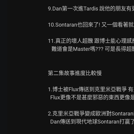
9.Dan第一次進Tardis 說他的
10.Sontaran也回來了! 又一個看
11.真正的壞人超醜 跟博士能心理
   難道會是Master嗎??? 可是長得超醜 噁

第二集故事進度比較慢

1.博士被Flux傳送到克里米亞戰爭 
  Flux更像不是甚麼邪惡的東西更像是時空裂痕了

2.克里米亞戰爭變成歐洲對Sontaran
  Dan傳送到現代地球Sontaran打贏了的時間線?
