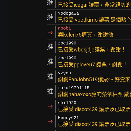
推
已接受icegail讓票，非常親
Yodogawa
推
已接受 voedkimo 讓票,是個
abobi
→
與kelen75購買，謝謝他
zoe1990
推
已接受wbesjdje讓票，謝謝！
zoe1990
推
已接受pploveu7 讓票，謝謝！
yzyou
推
謝謝FanJohn519讓票～ 好賣家
taru19791115
推
謝謝hahaxoxo讓的蔡依林票 
shi1920
→
已接受 discot439 讓票及已取
Henry621
→
已接受 discot439 讓票及已取