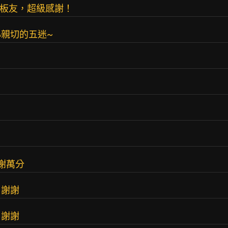
切的板友，超級感謝！
貼心親切的五迷~
感謝萬分
票 謝謝
票 謝謝