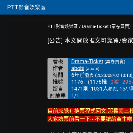
PTT
影音娛樂區
PTT影音娛樂區
/
Drama-Ticket (票卷買賣)
[公告] 本文開放推文可靠買/賣
看板
Drama-Ticket
(票卷買賣)
作者
abobi
(abobi)
時間
6年前
發表
(2020/08/02 10:13)
推噓
1176
(
1176
推
0
噓
295
留言
1471則, 1031人
, 15
參與
討論串
1/1
目前感覺有搶票程式回文.那種兩三
大家讓票前看一下~ 不要讓給黃牛啦