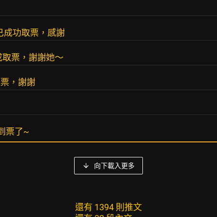
票也已成功取票，感謝
完成取票，謝謝她～
取票，謝謝
收到票了~
向下載入更多
還有 1394 則推文