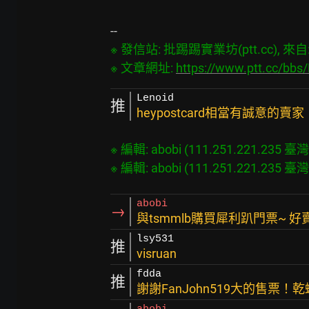
※ 發信站: 批踢踢實業坊(ptt.cc), 來自: 1
※ 文章網址: 
https://www.ptt.cc/bb
Lenoid
推
heypostcard相當有誠意的賣家
※ 編輯: abobi (111.251.221.235 臺灣),
abobi
→
與tsmmlb購買犀利趴門票~ 好
lsy531
推
visruan
fdda
推
謝謝FanJohn519大的售票！