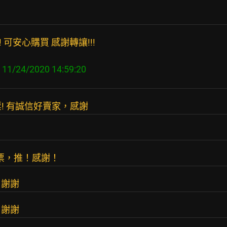
 可安心購買 感謝轉讓!!!
票! 有誠信好賣家，感謝
取票，推！感謝！
票 謝謝
票 謝謝