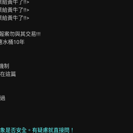
黃牛了!!>

黃牛了!!>

黃牛了!!>

紛已報案勿與其交易!!!

反應水桶10年

機制

在這篇

過

象是否安全。有疑慮就直接問！