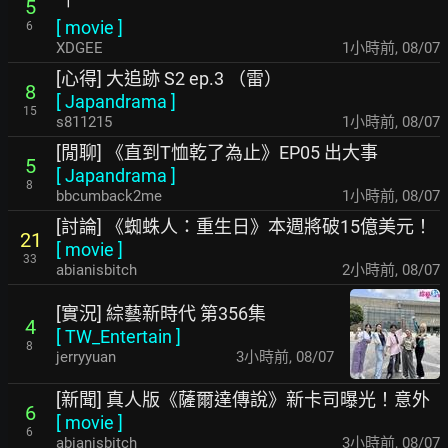
「
5
[
movie
]
6
XDGEE
1小時前
,
08/07
[心得] 大追跡 S2 ep.3 （雷）
8
[
Japandrama
]
15
s811215
1小時前
,
08/07
[閒聊] 《直到T恤乾了為止》EP05 出大事
5
[
Japandrama
]
8
bbcumback2me
1小時前
,
08/07
[討論] 《蜘蛛人：重生日》本週將破15億美元！
21
[
movie
]
33
abianisbitch
2小時前
,
08/07
[實況] 綜藝新時代 第356集
4
[
TW_Entertain
]
8
jerryyuan
3小時前
,
08/07
[新聞] 真人版《薩爾達傳說》新卡司曝光！意外
6
[
movie
]
6
abianisbitch
3小時前
,
08/07