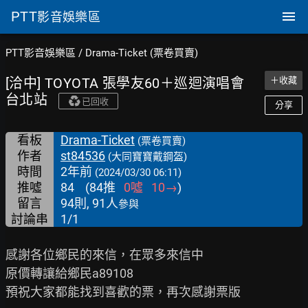
PTT
影音娛樂區
PTT影音娛樂區
/
Drama-Ticket (票卷買賣)
[洽中] TOYOTA 張學友60＋巡迴演唱會
＋收藏
台北站
已回收
分享
看板
Drama-Ticket
(票卷買賣)
作者
st84536
(大同寶寶戴鋼盔)
時間
2年前
(2024/03/30 06:11)
推噓
84
(
84
推
0
噓
10
→
)
留言
94則, 91人
參與
討論串
1/1
感謝各位鄉民的來信，在眾多來信中

原價轉讓給鄉民a89108

預祝大家都能找到喜歡的票，再次感謝票版
