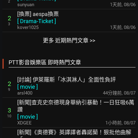
2
sunyuan
1天前
,
08/06
[換票] aespa換票
2
[
Drama-Ticket
]
3
kover1025
1天前
,
08/06
更多 近期熱門文章 >>
PTT影音娛樂區 即時熱門文章
[討論] 伊萊羅斯「冰淇淋人」全面性負評
2
[
movie
]
9
arsl400
44分鐘前
,
08/07
[新聞]查克史奈德現身華納引暴動！一日狂吸6萬
讚
3
[
movie
]
10
XDGEE
1小時前
,
08/07
[新聞]《奧德賽》英譯譯者轟諾蘭！狠批他曲解