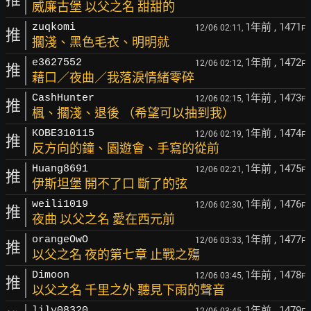
威廉古堡 以父之名 甜甜的
1年前
, 1471
zuqkomi
12/06 02:11,
F
推
擱淺、黑色毛衣、明明就
1年前
, 1472
e3627552
12/06 02:12,
F
推
藉口／夜曲／我落淚情緒零碎
1年前
, 1473
CashHunter
12/06 02:15,
F
推
楓、擱淺、退後 （希望可以抽到我）
1年前
, 1474
KOBE310115
12/06 02:19,
F
推
反方向的鐘、園遊會、手寫的從前
1年前
, 1475
Huang8691
12/06 02:21,
F
推
伊斯坦堡 開不了口 斷了的弦
1年前
, 1476
weili1019
12/06 02:30,
F
推
夜曲 以父之名 愛在西元前
1年前
, 1477
orangeOwO
12/06 03:33,
F
推
以父之名 夜的第七章 止戰之殤
1年前
, 1478
Dimoon
12/06 03:45,
F
推
以父之名 千里之外 聽見下雨的聲音
1年前
, 1479
lily08320