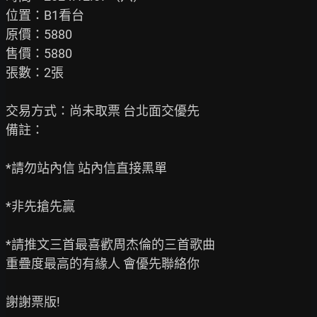
位置：B1看台

原價：5880

售價：5880

張數：2張

交易方式：尚未取票 台北面交優先

備註：

*請勿站內信 站內信直接黑單

*非先搶先贏

*請推文三首最喜歡周杰倫的三首歌曲

重疊度最高的有緣人 會優先聯絡你

謝謝票版!
