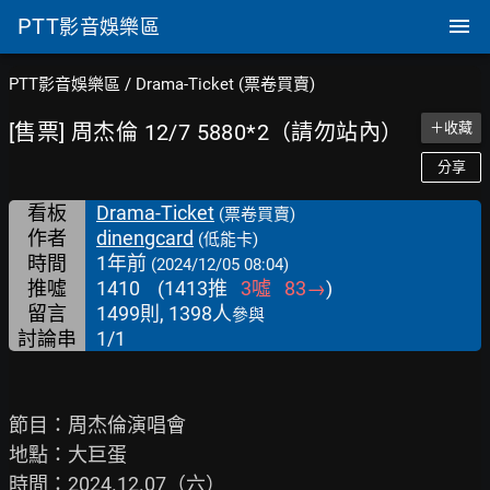
PTT
影音娛樂區
PTT影音娛樂區
/
Drama-Ticket (票卷買賣)
[售票] 周杰倫 12/7 5880*2（請勿站內）
＋收藏
分享
看板
Drama-Ticket
(票卷買賣)
作者
dinengcard
(低能卡)
時間
1年前
(2024/12/05 08:04)
推噓
1410
(
1413
推
3
噓
83
→
)
留言
1499則, 1398人
參與
討論串
1/1
節目：周杰倫演唱會

地點：大巨蛋

時間：2024.12.07（六）
