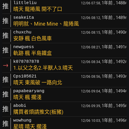
1年前
, 1488
littleliu
12/06 07:58,
F
推
晴天 龍捲風 開不了口
1年前
, 1489
seakeita
12/06 08:12,
F
推
明明就、Mine Mine、龍捲風
1年前
, 1490
chuxchu
12/06 08:15,
F
推
安靜 楓 白色風車
1年前
, 1491
newguess
12/06 08:21,
F
推
軌跡 楓 半島鐵盒
1年前
, 1492
k078787878
12/06 08:34,
F
→
1.以父之名2.半獸人3.晴天
1年前
, 1493
Cps105621
12/06 08:56,
F
推
晴天 東風破 一路向北
1年前
, 1494
papabearyang
12/06 09:04,
F
推
晴天 楓 擱淺
1年前
, 1495
abobi
12/06 09:39,
F
推
購買者煩請推文(板豬)
1年前
, 1496
wowhung
12/06 10:03,
F
推
星晴 晴天 擱淺