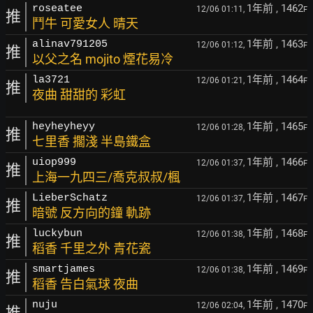
1年前
, 1462
roseatee
12/06 01:11,
F
推
鬥牛 可愛女人 晴天
1年前
, 1463
alinav791205
12/06 01:12,
F
推
以父之名 mojito 煙花易冷
1年前
, 1464
la3721
12/06 01:21,
F
推
夜曲 甜甜的 彩虹
1年前
, 1465
heyheyheyy
12/06 01:28,
F
推
七里香 擱淺 半島鐵盒
1年前
, 1466
uiop999
12/06 01:37,
F
推
上海一九四三/喬克叔叔/楓
1年前
, 1467
LieberSchatz
12/06 01:37,
F
推
暗號 反方向的鐘 軌跡
1年前
, 1468
luckybun
12/06 01:38,
F
推
稻香 千里之外 青花瓷
1年前
, 1469
smartjames
12/06 01:38,
F
推
稻香 告白氣球 夜曲
1年前
, 1470
nuju
12/06 02:04,
F
推