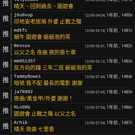
12/06 03:45,
F
推
晴天、回到過去、園遊會
1年前
, 1480
j6u6vup
12/06 04:04,
F
推
印地安老斑鳩 外婆 止戰之殤
1年前
, 1481
mdkfc
12/06 05:18,
F
推
蝸牛 園遊會 爺爺泡的茶
1年前
, 1482
Nessus
12/06 05:41,
F
推
以父之名 夜曲 夜的第七章
1年前
, 1483
mm951357
12/06 06:12,
F
推
反方向的鐘 三年二班 爺爺泡的茶
1年前
, 1484
TammyBowei
12/06 07:44,
F
推
暗號 我不配 最長的電影 謝謝
1年前
, 1485
ja78992
12/06 07:45,
F
推
夜曲/黃金甲/外婆 謝謝！
1年前
, 1486
HLoSHG
12/06 07:54,
F
推
園遊會 止戰之殤 以父之名
1年前
, 1487
Arhib
12/06 07:54,
F
推
晴天 夜曲 七里香