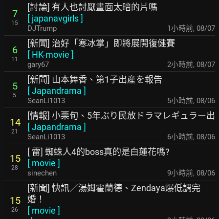
[討論] 有人也討厭畫面太暗的片嗎
7
[
japanavgirls
]
15
DJTrump
1小時前
,
08/07
[新聞] 治好「寒冰掌」即將展開復健賽
6
[
HK-movie
]
11
gary67
2小時前
,
08/07
[新聞] 山本舞香、第1子出産を報告
5
[
Japandrama
]
5
SeanLi1013
5小時前
,
08/06
[情報] 小栗旬、5年ぶり民放ドラマレギュラー出
14
[
Japandrama
]
21
SeanLi1013
6小時前
,
08/06
[ 雷] 蜘蛛人4的boss真的是白蓮花嗎?
15
[
movie
]
28
sinechen
9小時前
,
08/06
[新聞] 快訊／湯姆霍蘭德、Zendaya爆低調完
婚！
15
[
movie
]
26