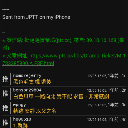
-----

Sent from JPTT on my iPhone

※ 發信站: 批踢踢實業坊(ptt.cc), 來自: 39.10.16.168 (臺
灣)

※ 文章網址: 
https://www.ptt.cc/bbs/Drama-Ticket/M.1
733385890.A.F3F.html
1年前
, 1
nomorejerry
12/05 16:05,
F
推
黑色毛衣 楓 退後
1年前
, 2
benson29804
12/05 16:05,
F
推
白色風車 一路向北 我不配 求售，非常感謝
1年前
, 3
wpngy
12/05 16:05,
F
推
軌跡 安靜 以父之名
1年前
, 4
h800518
12/05 16:05,
F
推
1.軌跡