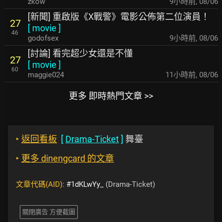
zkow
9小時前
,
08/06
[新聞] 重啟版《X戰警》電影公佈第二位演員！
27
[
movie
]
46
godofsex
9小時前
,
08/06
[討論] 看完超少女還是不懂
27
[
movie
]
60
maggie024
11小時前
,
08/06
更多 即時熱門文章 >>
‣
返回看板
[
Drama-Ticket
]
舞臺
‣
更多 dinengcard 的文章
文章代碼(AID):
#1dKLwYy_
(Drama-Ticket)
關閉廣告 方便截圖