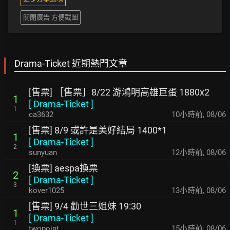
關閉廣告 方便截圖
Drama-Ticket 近期熱門文章
[售票] ［售票］8/22 游鴻明高雄巨蛋 1880x2
1
[
Drama-Ticket
]
1
ca3632
10小時前
,
08/06
[售票] 8/9 或許是美好結局 1400*1
1
[
Drama-Ticket
]
2
sunyuan
12小時前
,
08/06
[換票] aespa換票
2
[
Drama-Ticket
]
3
kover1025
13小時前
,
08/06
[售票] 9/4 勸世三姐妹 19:30
1
[
Drama-Ticket
]
1
twopoint
15小時前
,
08/06