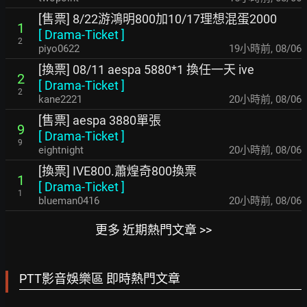
[售票] 8/22游鴻明800加10/17理想混蛋2000
1
[
Drama-Ticket
]
2
piyo0622
19小時前
,
08/06
[換票] 08/11 aespa 5880*1 換任一天 ive
2
[
Drama-Ticket
]
2
kane2221
20小時前
,
08/06
[售票] aespa 3880單張
9
[
Drama-Ticket
]
9
eightnight
20小時前
,
08/06
[換票] IVE800.蕭煌奇800換票
1
[
Drama-Ticket
]
1
blueman0416
20小時前
,
08/06
更多 近期熱門文章 >>
PTT影音娛樂區 即時熱門文章