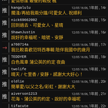
愛情懸崖 最後的戰役 楓
1年前
, 14
kangalulu
12/05 16:06,
F
推
擱淺/再給我兩分鐘/可愛女人. 祝順利
1年前
, 15
nick69662002
12/05 16:06,
F
推
回到過去、可愛女人、星晴
1年前
, 16
ShawnJustin
12/05 16:06,
F
推
說好的幸福呢、暗號、安靜
1年前
, 17
a760714a
12/05 16:06,
F
→
我比較喜歡范特西專輯 陪伴我國中的歲月
1年前
, 18
TEDDYER
12/05 16:06,
F
推
白色風車 蒲公英的約定 夜曲
1年前
, 19
twolife
12/05 16:06,
F
推
晴天 / 七里香 / 安靜，感謝大大好心！
1年前
, 20
oldlie
12/05 16:06,
F
推
簡單愛/以父之名/彩虹，謝謝大大
1年前
, 21
aiverson1213
12/05 16:06,
F
推
花海、蒲公英的約定、說好的幸福呢
1年前
, 22
tifacute
12/05 16:06,
F