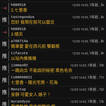
1年前
, 5
h800518
12/05 16:05,
F
→
2.七里香
1年前
, 6
tastegoodya
12/05 16:05,
F
推
您好 我現在就可以面交
1年前
, 7
h800518
12/05 16:05,
F
→
3.晴天
1年前
, 8
a760714a
12/05 16:05,
F
推
簡單愛 愛在西元前 雙截棍
1年前
, 9
tifacute
12/05 16:05,
F
推
以站內推推推
1年前
, 10
jimmao02
12/05 16:05,
F
推
一路向北 不能說的秘密 黑色毛衣
1年前
, 11
ts00660621
12/05 16:05,
F
推
七里香，陽光宅男，花海
1年前
, 12
Menstop
12/05 16:05,
F
推
安靜 可愛女人 娘子！
1年前
, 13
mycandyyo
12/05 16:05,
F
推