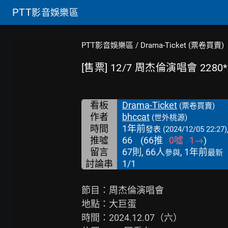
PTT
影音娛樂區
PTT影音娛樂區
/
Drama-Ticket (票卷買賣)
[售票] 12/7 周杰倫演唱會 2280*
看板
Drama-Ticket
(票卷買賣)
作者
bhccat
(世外桃源)
時間
1年前
發表
(2024/12/05 22:27)
推噓
66
(
66
推
0
噓
1
→
)
留言
67則, 66人
, 1年前
參與
最新
討論串
1/1
節目：周杰倫演唱會

地點：大巨蛋

時間：2024.12.07（六）
