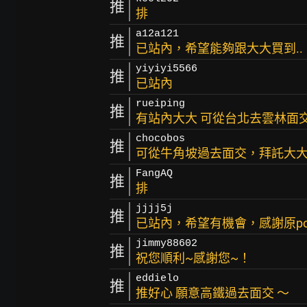
推
排
a12a121
推
已站內，希望能夠跟大大買到..
yiyiyi5566
推
已站內
rueiping
推
有站內大大 可從台北去雲林面交
chocobos
推
可從牛角坡過去面交，拜託大
FangAQ
推
排
jjjj5j
推
已站內，希望有機會，感謝原p
jimmy88602
推
祝您順利~感謝您~！
eddielo
推
推好心 願意高鐵過去面交 ～