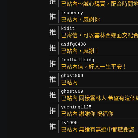
推
已站內～誠心購買，配合時間
tsuberry
推
已站內，感謝你
kidit
推
已寄信，可以雲林西螺面交配
asdfg0408
推
已站內，感謝！
footballkidg
推
已站內信，好人一生平安！
ghost069
推
已站內
ghost069
推
已站內 同樣雲林人 希望有這個
yuching1125
推
已站內 謝謝你 祝福你
fy1995
推
已站內 無論有無選中都感謝您