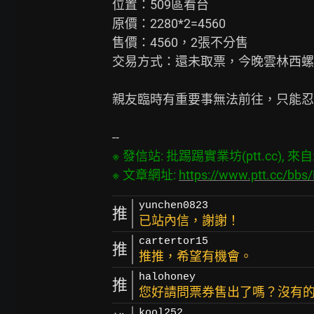
位置：509區看台

原價：2280*2=4560

售價：4560，2張不分售

交易方式：還未取票，今晚雲林西螺
親友臨時有重要事無法前往，只能忍
※ 發信站: 批踢踢實業坊(ptt.cc), 來自: 6
※ 文章網址: 
https://www.ptt.cc/bb
yunchen0823
推
已站內信，謝謝！
cartertor15
推
推推，希望有機會。
halohoney
推
您好請問票券售出了嗎？沒有
kool252