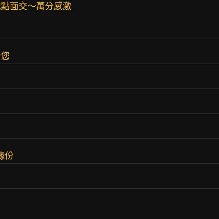
地點面交～萬分感激
合您
緣份