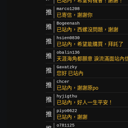
已站內，希望有機會！謝謝！
marco1208
推
已寄信，謝謝你
Bogeenash
推
已站內，西螺沒問題，謝謝
hsien0830
推
已站內，希望能購買，拜託了
obalin136
推
天涯海角都願意 淚流滿面站內信
Gavatzky
推
您好 已站內
chcer
推
已站內，謝謝原po
hyjigthu
推
已站內，好人一生平安！
piyo0622
推
已站內，謝謝
o781125