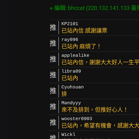
KP2101
推
已站內信 感謝讓票
ray096
推
已站內 麻煩了！
applealike
推
已站內信，謝謝大大好人一生
libra09
推
已站內
Cyuhsuan
推
排
Mandyyy
推
來不及排到，但推好心人！
wooster0903
推
已站內，希望有機會，感謝大
Wickl
推