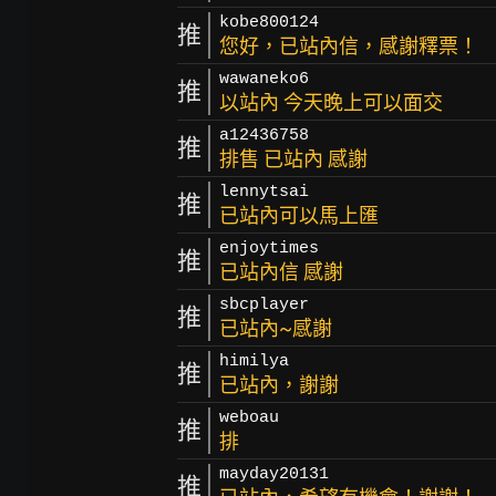
kobe800124
推
您好，已站內信，感謝釋票！
wawaneko6
推
以站內 今天晚上可以面交
a12436758
推
排售 已站內 感謝
lennytsai
推
已站內可以馬上匯
enjoytimes
推
已站內信 感謝
sbcplayer
推
已站內~感謝
himilya
推
已站內，謝謝
weboau
推
排
mayday20131
推