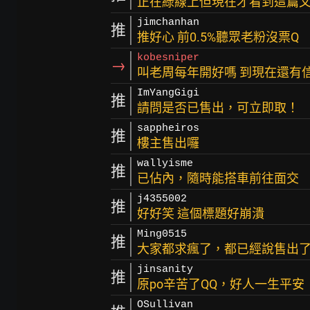
正在綠線上但現在才看到這篇文
jimchanhan
推
推好心 前0.5%聽眾老粉沒票Q
kobesniper
→
叫老周每年開好嗎 到現在還有信-
ImYangGigi
推
請問是否已售出，可立即取！
sappheiros
推
樓主售出囉
wallyisme
推
已佔內，隨時能搭車前往面交
j4355002
推
好好笑 這個標題好崩潰
Ming0515
推
大家都求瘋了，都已經說售出了
jinsanity
推
原po辛苦了QQ，好人一生平安
OSullivan