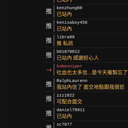
kenzhung60
推
已站內
kenisaboy456
推
已站內
libra09
推
推 私訊
b01070012
推
已站內 感謝好心人
kobesniper
→
吐血也太多信...是今天複製忘
RalphLaurenn
推
我站內信了 面交地點跟我很近
zzz1022
推
可配合面交
daniel78911
推
已站內
sc7077
推