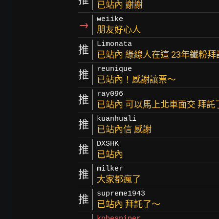
已站內 謝謝
weiike
→
朋友好心人
Limonata
推
已站內 綠線人在這 23年鐵粉
reunique
推
已站內！感謝讓票～
ray096
推
已站內 可以馬上北車面交 拜託
kuanhuali
推
已站內信 感謝
DXSHK
推
已站內
milker
推
大家都瘋了
supreme1943
推
已站內 拜託了～
kobesniper