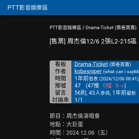
PTT
影音娛樂區
PTT影音娛樂區
/
Drama-Ticket (票卷買賣)
[售票] 周杰倫12/6 2張L2-21
看板
Drama-Ticket
(票卷買賣)
作者
kobesniper
(what can i sayM
時間
1年前
發表
(2024/12/06 08:41)
推噓
47
(
47
推
0
噓
9
→
)
留言
56則, 43人
, 1年前
參與
最新
討論串
1/1
節目：周杰倫演唱會

地點：大巨蛋

時間：2024.12.06（五）
