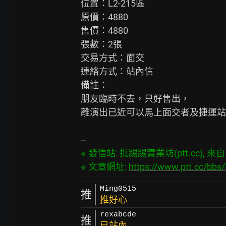
位置：L2-215區

原價：4880

售價：4880

張數：2張

交易方式：面交

連絡方式：站內信

備註：

朋友臨時不去，只好售出，

離演出已近可以馬上面交者及捷運站(
※ 發信站: 批踢踢實業坊(ptt.cc), 來自: 1
※ 文章網址: 
https://www.ptt.cc/bb
Ming0515
推
推好心
rexabcde
推
已站內