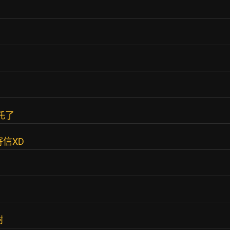
託了
信XD
謝