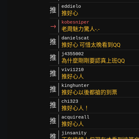
eddielo
推
推好心
kobesniper
→
老周魅力驚人-.-
danielscat
推
推好心 可惜太晚看到QQ
j4355002
推
為什麼剛剛要認真上班QQ
vivi1210
推
推好心人
kinghunter
推
推好心以後都搶的到票
chi323
推
推好心人！
acquireall
推
推好心人
jinsanity
推