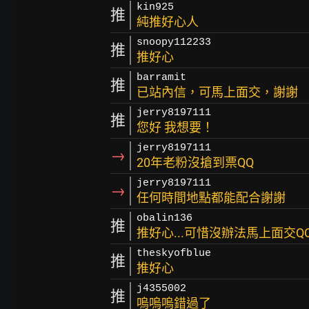
kin925
推
純推好心人
snoopy112233
推
推好心
barramit
推
已站內信，可馬上面交，謝謝
jerry8197111
推
您好 我想要！
jerry8197111
→
20年老粉沒搶到票QQ
jerry8197111
→
任何時間地點都能配合謝謝
obalin136
推
推好心...可惜沒辦法馬上面交Q
theskyofblue
推
推好心
j4355002
推
嗚嗚嗚錯過了