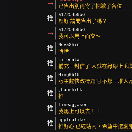
→
已售出別再寄了抱歉了各位
a172545056
推
您好 請問售出了嗎？
a172545056
→
我可以馬上面交～
NovaShin
推
哈哈
Limonata
推
補充一封信了 人就在綠線上 拜
Ming0515
推
版主趕快改標題吧 不然一堆人寄
jhanshihk
推
推
lineagjason
推
我馬上可以去！！
applealike
推
推好心 已經站內，希望中選謝