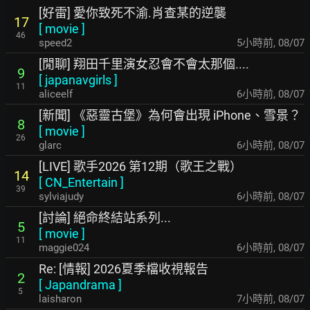
[好雷] 愛你致死不渝.肖查某的逆襲
17
[
movie
]
46
speed2
5小時前
,
08/07
[閒聊] 翔田千里演女忍會不會太那個....
9
[
japanavgirls
]
11
aliceelf
6小時前
,
08/07
[新聞] 《惡靈古堡》為何會出現 iPhone、雪景？
8
[
movie
]
26
glarc
6小時前
,
08/07
[LIVE] 歌手2026 第12期（歌王之戰）
14
[
CN_Entertain
]
39
sylviajudy
6小時前
,
08/07
[討論] 絕命終結站系列...
5
[
movie
]
11
maggie024
6小時前
,
08/07
Re: [情報] 2026夏季檔收視報告
2
[
Japandrama
]
5
laisharon
7小時前
,
08/07