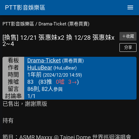
PTT
影音娛樂區
PTT影音娛樂區
/
Drama-Ticket (票卷買賣)
[換售] 12/21 張惠妹x2 換 12/28 張惠妹x
＋收藏
2~4
分享
看板
Drama-Ticket
(票卷買賣)
作者
HuLuBear
(HuLuBear)
時間
1年前
(2024/12/20 14:59)
推噓
83
(
83
推
0
噓
3
→
)
留言
86則, 82人
參與
討論串
1/1
已售出，謝謝票版

持有

節目：ASMR Maxxx @ Taipei Dome 世界巡迴演唱會
