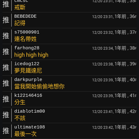
1年前
, 35
cmcsc
12/20 23:31,
F
推
戒斷
1年前
, 36
BEBEDEDE
12/20 23:31,
F
推
記得
1年前
, 37
s75000901
12/20 23:32,
F
推
連名帶姓
1年前
, 38
farhong28
12/20 23:34,
F
推
high high high
1年前
, 39
icedog122
12/20 23:38,
F
推
夢見鐵達尼
1年前
, 40
darkpurple
12/20 23:39,
F
推
當我開始偷偷地想你
1年前
, 41
k122146416
12/20 23:39,
F
推
分生
1年前
, 42
diablotim00
12/20 23:41,
F
推
不該
1年前
, 43
ultimate108
12/20 23:42,
F
推
最後一次