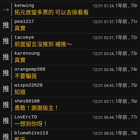
1年前
, 70
kenwing
12/21 01:24,
F
→
拓元放蠻多票的 可以去撿看看
1年前
, 71
pea1217
12/21 01:57,
F
推
真實
1年前
, 72
tacoeye
12/21 02:31,
F
推
前面留言沒推到 補推～
1年前
, 73
karensung
12/21 03:24,
F
推
真實
1年前
, 74
orangemp388
12/21 03:36,
F
推
不要騙我
1年前
, 75
wispo22620
12/21 04:43,
F
推
知道
1年前
, 76
shes60100
12/21 05:11,
F
推
勇敢！謝謝版主！
1年前
, 77
LovErcTO
12/21 06:44,
F
推
一想到你呀！
1年前
, 78
bluewhite113
12/21 08:35,
F
推
藍天