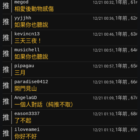
1年前
, 61
megod
12/21 00:32,
F
推
相愛後動物感傷
1年前
, 62
yyjjhh
12/21 00:36,
F
推
如果你也聽說
1年前
, 63
kevincn13
12/21 00:46,
F
推
三天三夜！
1年前
, 64
musichell
12/21 00:51,
F
推
如果你也聽說
1年前
, 65
pipagau
12/21 00:57,
F
推
三月
1年前
, 66
paradise0412
12/21 00:59,
F
推
開門見山
1年前
, 67
AngelaGD
12/21 01:09,
F
推
一個人對話（純推不取）
1年前
, 68
eason3337
12/21 01:10,
F
推
了不起
1年前
, 69
iloveamei
12/21 01:12,
F
推
你好不好