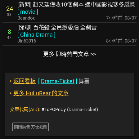
[新聞] 趙又廷僅收10個劇本 遇中國影視寒冬感慨
24
[
movie
]
83
Beandou
7小時前
,
08/07
[閒聊] 百花殺 全員戀愛腦 全劇雷
8
[
China-Drama
]
47
Jin63916
8小時前
,
08/07
更多 即時熱門文章 >>
‣
返回看板
[
Drama-Ticket
]
舞臺
‣
更多 HuLuBear 的文章
文章代碼(AID):
#1dPOPcUy
(Drama-Ticket)
關閉廣告 方便截圖