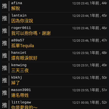
1年前
, 44
afina
12/20 23:43,
F
推
解脫
1年前
, 45
lantain
12/20 23:44,
F
推
因為你沒說
1年前
, 46
roger0611
12/20 23:46,
F
推
我可以抱你嗎，謝謝
1年前
, 47
a89a57
12/20 23:46,
F
推
孤單Tequila
1年前
, 48
hanxiet
12/20 23:50,
F
推
還有眼淚就好
1年前
, 49
kenwing
12/20 23:51,
F
推
三天三夜
1年前
, 50
kbkhj
12/20 23:52,
F
推
掉了
1年前
, 51
mason3901
12/20 23:55,
F
推
連名帶姓
1年前
, 52
littlegaw
12/21 00:00,
F
推
你是愛我的～