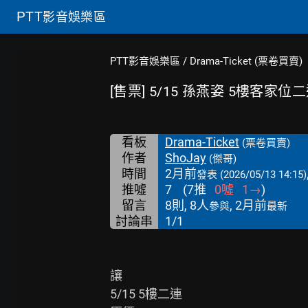
PTT
影音娛樂區
PTT影音娛樂區
/
Drama-Ticket (票卷買賣)
[售票] 5/15 孫燕姿 5樓客家位
看板
Drama-Ticket
(票卷買賣)
作者
ShoJay
(傑哥)
時間
2月前
發表
(2026/05/13 14:15)
推噓
7
(
7
推
0
噓
1
→
)
留言
8則, 8人
, 2月前
參與
最新
討論串
1/1
讓

5/15 5樓二連
