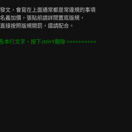
發文，會寫在上面通常都是常違規的事項

名義加價，張貼前請詳閱置底版規，

直接按照版規開罰，還請配合。

本行文字，按下ctrl+Y刪除 ==========