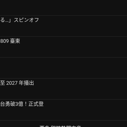
踊る…」スピンオフ
0809 臺東
 2027 年播出
全台勇破3億！正式登