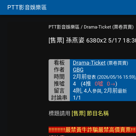
PTT
影音娛樂區
PTT影音娛樂區
/
Drama-Ticket (票卷買賣)
[售票] 孫燕姿 6380x2 5/17 18:3
看板
Drama-Ticket
(票卷買賣)
作者
GBG
時間
2月前
發表
(2026/05/16 15:59)
推噓
4
(
4
推
0
噓
0
→
)
留言
4則, 4人
, 2月前
參與
最新
討論串
1/1
標題請用 
[售票] 節目名稱
!!!!!!!!!!!嚴禁黃牛詐騙嚴禁高價賣票!!!!!!!