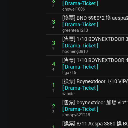
3
[
Drama-Ticket
]
3
chewei1006
[換票] BND 5980*2 換 aespa
3
[
Drama-Ticket
]
4
greentea1213
[售票] 1/10 BOYNEXTDOOR 3
3
[
Drama-Ticket
]
3
hocheng0810
[售票] 1/10 BOYNEXTDOOR
4
[
Drama-Ticket
]
4
liga715
[換票] Boynextdoor 1/10 V
1
[
Drama-Ticket
]
1
windie
[售票] boynextdoor 加場 vip*
2
[
Drama-Ticket
]
2
snoopy821218
[換票] 8/11 Aespa 3880 換
1