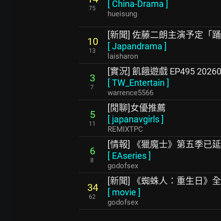
[
China-Drama
]
75
hueisung
[新聞] 佐藤二朗主演予定「
10
[
Japandrama
]
13
laisharon
[實況] 飢餓遊戲 EP495 2026
3
[
TW_Entertain
]
7
warrence5566
[閒聊]女優推薦
5
[
japanavgirls
]
11
REMIXTPC
[情報] 《獵魔士》第五季已延至
6
[
EAseries
]
8
godofsex
[新聞] 《蜘蛛人：重生日》
34
[
movie
]
62
godofsex