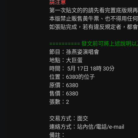
請注意
第一次貼文的的請先看完置底版規再
本版禁止販售黃牛票、也不得用任何
如張貼完成，若有違反規定者，都會
========== 發文前可將上述說明以及
節目：孫燕姿演唱會

地點：大巨蛋

時間： 5月 17日 18時 30分

位置：6380的位子

原價：6380

售價：6380

張數：2

交易方式：面交

連絡方式：站內信/電話/e-mail

備註：
