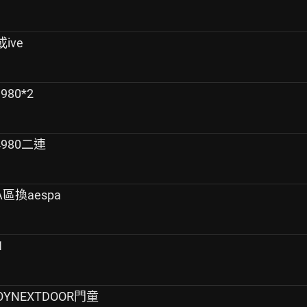
或ive
980*2
 4980二連
IPA區換aespa
1
 BOYNEXTDOOR門童