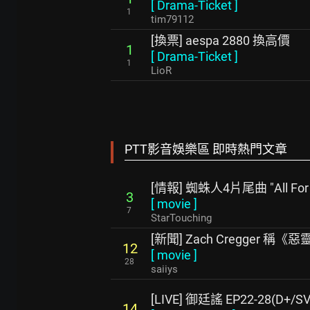
[
Drama-Ticket
]
1
tim79112
[換票] aespa 2880 換高價
1
[
Drama-Ticket
]
1
LioR
PTT影音娛樂區 即時熱門文章
[情報] 蜘蛛人4片尾曲 "All For
3
[
movie
]
7
StarTouching
[新聞] Zach Cregger 
12
[
movie
]
28
saiiys
[LIVE] 御廷謠 EP22-28(D+/SV
14