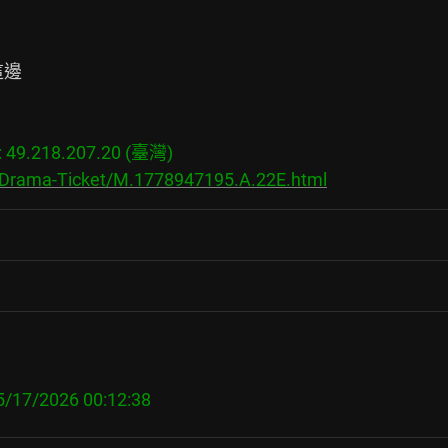
邊

9.218.207.20 (臺灣)

s/Drama-Ticket/M.1778947195.A.22E.html
。