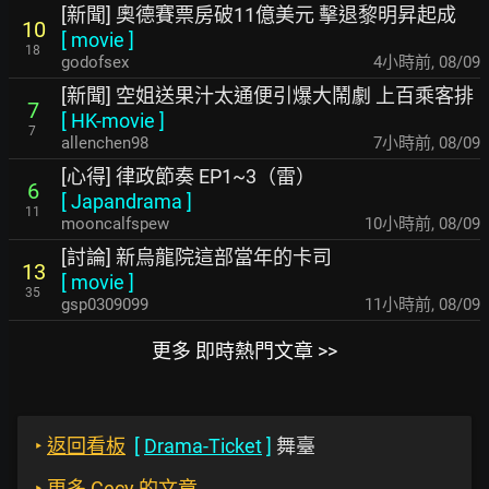
[新聞] 奧德賽票房破11億美元 擊退黎明昇起成
10
[
movie
]
18
godofsex
4小時前
,
08/09
[新聞] 空姐送果汁太通便引爆大鬧劇 上百乘客排
7
[
HK-movie
]
7
allenchen98
7小時前
,
08/09
[心得] 律政節奏 EP1~3（雷）
6
[
Japandrama
]
11
mooncalfspew
10小時前
,
08/09
[討論] 新烏龍院這部當年的卡司
13
[
movie
]
35
gsp0309099
11小時前
,
08/09
更多 即時熱門文章 >>
‣
返回看板
[
Drama-Ticket
]
舞臺
‣
更多 Cecy 的文章