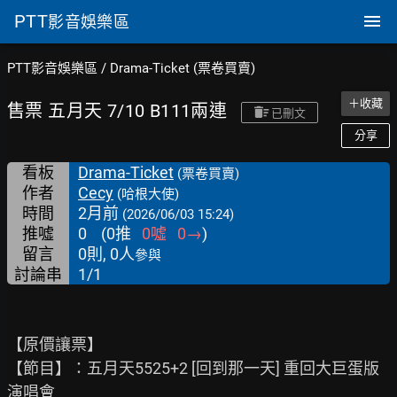
PTT
影音娛樂區
PTT影音娛樂區
/
Drama-Ticket (票卷買賣)
＋收藏
售票 五月天 7/10 B111兩連
已刪文
分享
看板
Drama-Ticket
(票卷買賣)
作者
Cecy
(哈根大使)
時間
2月前
(2026/06/03 15:24)
推噓
0
(
0
推
0
噓
0
→
)
留言
0則, 0人
參與
討論串
1/1
【原價讓票】

【節目】：五月天5525+2 [回到那一天] 重回大巨蛋版
演唱會
