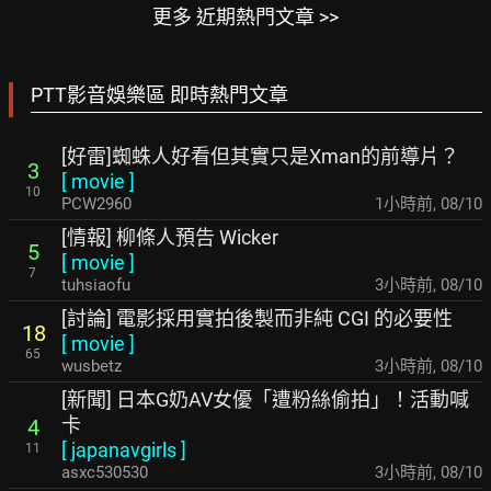
更多 近期熱門文章 >>
PTT影音娛樂區 即時熱門文章
[好雷]蜘蛛人好看但其實只是Xman的前導片？
3
[
movie
]
10
PCW2960
1小時前
,
08/10
[情報] 柳條人預告 Wicker
5
[
movie
]
7
tuhsiaofu
3小時前
,
08/10
[討論] 電影採用實拍後製而非純 CGI 的必要性
18
[
movie
]
65
wusbetz
3小時前
,
08/10
[新聞] 日本G奶AV女優「遭粉絲偷拍」！活動喊
卡
4
[
japanavgirls
]
11
asxc530530
3小時前
,
08/10