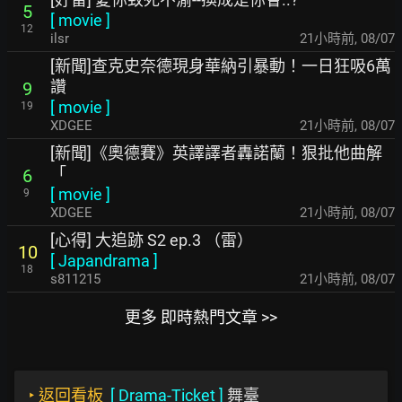
5
[
movie
]
12
ilsr
21小時前
,
08/07
[新聞]查克史奈德現身華納引暴動！一日狂吸6萬
讚
9
[
movie
]
19
XDGEE
21小時前
,
08/07
[新聞]《奧德賽》英譯譯者轟諾蘭！狠批他曲解
「
6
[
movie
]
9
XDGEE
21小時前
,
08/07
[心得] 大追跡 S2 ep.3 （雷）
10
[
Japandrama
]
18
s811215
21小時前
,
08/07
更多 即時熱門文章 >>
‣
返回看板
[
Drama-Ticket
]
舞臺