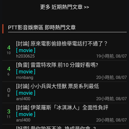
更多 近期熱門文章 >>
PTT影音娛樂區 即時熱門文章
[討論] 原來電影偷錄檢舉電話打不通了？
4
[
movie
]
10
h2030625
19小時前
,
08/07
[負雷] 雷霆特攻隊 前10 分鐘好看嗎?
4
[
movie
]
6
rronbang
20小時前
,
08/07
[討論] 小小兵與大怪獸 票房系列最低
0
[
movie
]
8
arsl400
20小時前
,
08/07
[討論] 伊萊羅斯「冰淇淋人」全面性負評
3
[
movie
]
11
arsl400
20小時前
,
08/07
[好雷] 愛你致死不渝--換成是你會..?