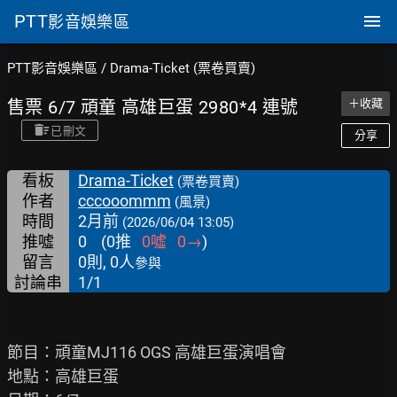
PTT
影音娛樂區
PTT影音娛樂區
/
Drama-Ticket (票卷買賣)
售票 6/7 頑童 高雄巨蛋 2980*4 連號
＋收藏
已刪文
分享
看板
Drama-Ticket
(票卷買賣)
作者
cccooommm
(風景)
時間
2月前
(2026/06/04 13:05)
推噓
0
(
0
推
0
噓
0
→
)
留言
0則, 0人
參與
討論串
1/1
節目：頑童MJ116 OGS 高雄巨蛋演唱會

地點：高雄巨蛋
