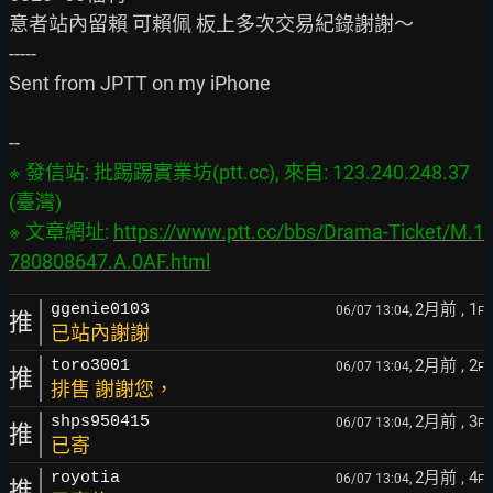
意者站內留賴 可賴佩 板上多次交易紀錄謝謝～

-----

Sent from JPTT on my iPhone

※ 發信站: 批踢踢實業坊(ptt.cc), 來自: 123.240.248.37 
(臺灣)

※ 文章網址: 
https://www.ptt.cc/bbs/Drama-Ticket/M.1
780808647.A.0AF.html
2月前
, 1
ggenie0103
06/07 13:04,
F
推
已站內謝謝
2月前
, 2
toro3001
06/07 13:04,
F
推
排售 謝謝您，
2月前
, 3
shps950415
06/07 13:04,
F
推
已寄
2月前
, 4
royotia
06/07 13:04,
F
推