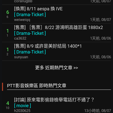
corallugBB
1天前
,
08/07
[換票] 8/11 aespa 換 IVE
6
[
Drama-Ticket
]
6
weiweiqq
1天前
,
08/07
[售票] ［售票］8/22 游鴻明高雄巨蛋 1880x2
1
[
Drama-Ticket
]
1
ca3632
1天前
,
08/06
[售票] 8/9 或許是美好結局 1400*1
1
[
Drama-Ticket
]
2
sunyuan
1天前
,
08/06
更多 近期熱門文章 >>
PTT影音娛樂區 即時熱門文章
[討論] 原來電影偷錄檢舉電話打不通了？
4
[
movie
]
10
h2030625
13小時前
,
08/07