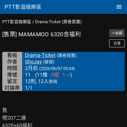
PTT
影音娛樂區
PTT影音娛樂區
/
Drama-Ticket (票卷買賣)
[售票] MAMAMOO 6320含福利
＋收藏
分享
看板
Drama-Ticket
(票卷買賣)
作者
ShoJay
(傑哥)
時間
2月前
(2026/06/07 05:04)
推噓
11
(
11
推
0
噓
1
→
)
留言
12則, 12人
參與
討論串
1/1
售

橙207二連

6320+60福利
