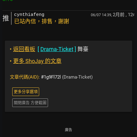
2月前
, 12
cynthiafeng
06/07 14:39,
F
推
已站內信，排售，謝謝
‣
返回看板
[
Drama-Ticket
]
舞臺
‣
更多 ShoJay 的文章
文章代碼(AID):
#1g9Fl72l
(Drama-Ticket)
更多分享選項
關閉廣告 方便截圖
廣告