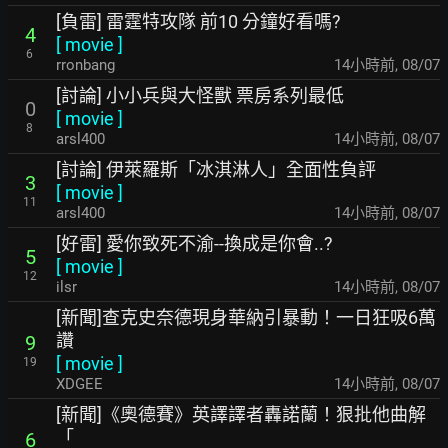
[負雷] 雷霆特攻隊 前10 分鐘好看嗎?
4
[
movie
]
6
rronbang
14小時前
,
08/07
[討論] 小小兵與大怪獸 票房系列最低
0
[
movie
]
8
arsl400
14小時前
,
08/07
[討論] 伊萊羅斯「冰淇淋人」全面性負評
3
[
movie
]
11
arsl400
14小時前
,
08/07
[好雷] 愛你致死不渝--換成是你會..?
5
[
movie
]
12
ilsr
14小時前
,
08/07
[新聞]查克史奈德現身華納引暴動！一日狂吸6萬
讚
9
[
movie
]
19
XDGEE
14小時前
,
08/07
[新聞]《奧德賽》英譯譯者轟諾蘭！狠批他曲解
「
6