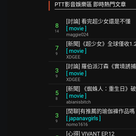
PTT影音娛樂區 即時熱門文章
[討論] 看完超少女還是不懂
8
[
movie
]
14
maggie024
[新聞]《超少女》全球僅收1.
7
[
movie
]
9
XDGEE
[討論] 羅伯派汀森《實境誘
3
[
movie
]
9
XDGEE
[新聞] 《蜘蛛人：重生日》
5
[
movie
]
8
abianisbitch
[閒聊]有推薦的瑜伽褲作品嗎
3
[
japanavgirls
]
9
nomo1616
[心得] VIVANT EP.12