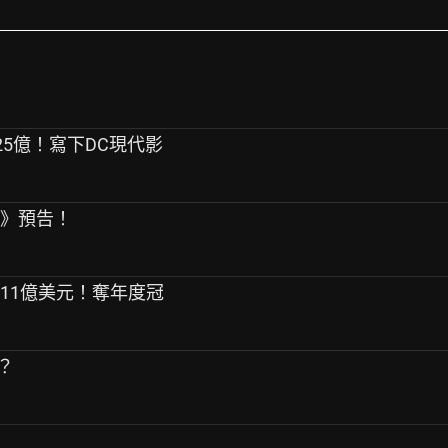
25億！寫下DC現代影
捕》預告！
破11億美元！奪年度冠
？