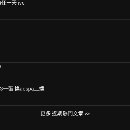
 換任一天 ive
票
位
9/13一張 換aespa二連
更多 近期熱門文章 >>