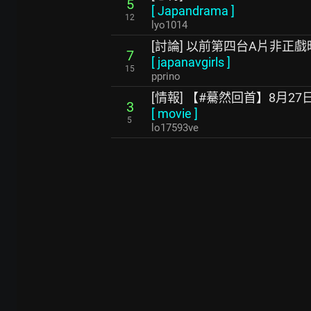
5
[
Japandrama
]
12
lyo1014
[討論] 以前第四台A片非正
7
[
japanavgirls
]
15
pprino
[情報] 【#驀然回首】8月27
3
[
movie
]
5
lo17593ve