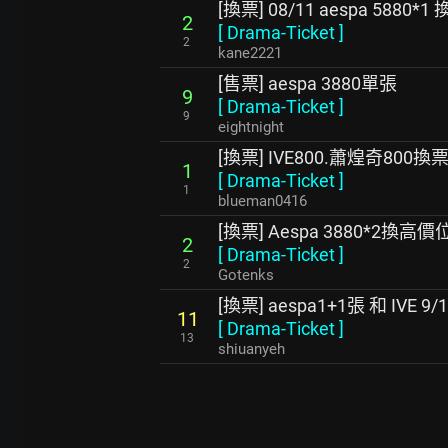
[換票] 08/11 aespa 5880*1
2
[
Drama-Ticket
]
2
kane2221
[售票] aespa 3880單張
9
[
Drama-Ticket
]
9
eightnight
[換票] IVE800.蕭煌奇800換
1
[
Drama-Ticket
]
1
blueman0416
[換票] Aespa 3880*2換高價
2
[
Drama-Ticket
]
2
Gotenks
[換票] aespa1+1張 和 IVE 
11
[
Drama-Ticket
]
13
shiuanyeh