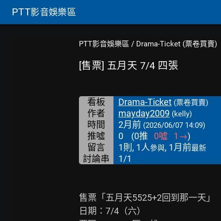
PTT
影音娛樂區
PTT影音娛樂區
/
Drama-Ticket (票卷買賣)
[售票] 五月天 7/4 四張
看板
Drama-Ticket
(票卷買賣)
作者
mayday2009
(kelly)
時間
2月前
(2026/06/07 14:09)
推噓
0
(
0
推
0
噓
1
→
)
留言
1則, 1人
, 1月前
參與
最新
討論串
1/1
售票「五月天5525+2回到那一天」

日期：7/4（六）
