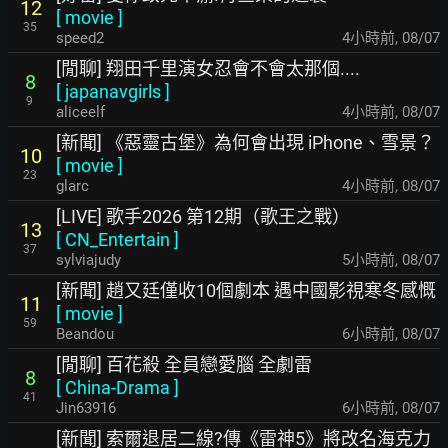
12
[
movie
]
35
speed2
4小時前
,
08/07
[閒聊] 翔田千里演女忍會不會太那個....
8
[
japanavgirls
]
9
aliceelf
4小時前
,
08/07
[新聞] 《惡靈古堡》為何會出現 iPhone、雪景？
10
[
movie
]
23
glarc
4小時前
,
08/07
[LIVE] 歌手2026 第12期（歌王之戰）
13
[
CN_Entertain
]
37
sylviajudy
5小時前
,
08/07
[新聞] 趙又廷僅收10個劇本 遇中國影視寒冬感慨
11
[
movie
]
59
Beandou
6小時前
,
08/07
[閒聊] 百花殺 全員戀愛腦 全劇雷
8
[
China-Drama
]
41
Jin63916
6小時前
,
08/07
[新聞] 索爾退居二線?傳《雷神5》將改名海克力