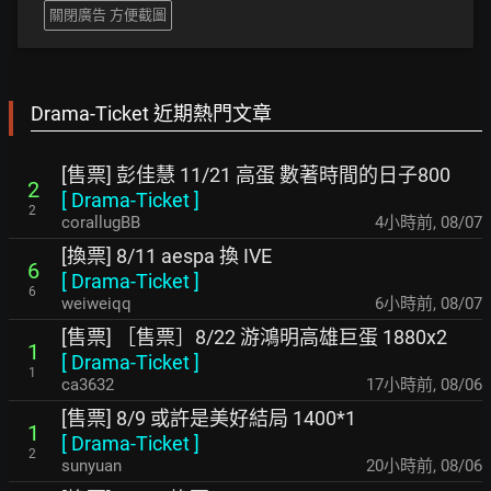
關閉廣告 方便截圖
Drama-Ticket 近期熱門文章
[售票] 彭佳慧 11/21 高蛋 數著時間的日子800
2
[
Drama-Ticket
]
2
corallugBB
4小時前
,
08/07
[換票] 8/11 aespa 換 IVE
6
[
Drama-Ticket
]
6
weiweiqq
6小時前
,
08/07
[售票] ［售票］8/22 游鴻明高雄巨蛋 1880x2
1
[
Drama-Ticket
]
1
ca3632
17小時前
,
08/06
[售票] 8/9 或許是美好結局 1400*1
1
[
Drama-Ticket
]
2
sunyuan
20小時前
,
08/06