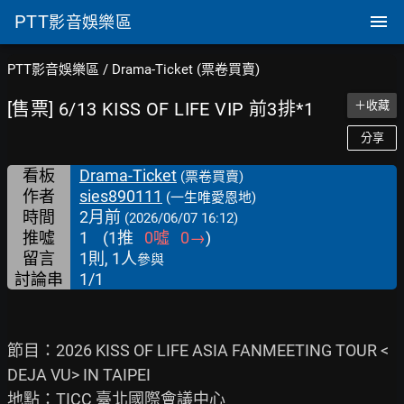
PTT
影音娛樂區
PTT影音娛樂區
/
Drama-Ticket (票卷買賣)
[售票] 6/13 KISS OF LIFE VIP 前3排*1
＋收藏
分享
看板
Drama-Ticket
(票卷買賣)
作者
sies890111
(一生唯愛恩地)
時間
2月前
(2026/06/07 16:12)
推噓
1
(
1
推
0
噓
0
→
)
留言
1則, 1人
參與
討論串
1/1
節目：2026 KISS OF LIFE ASIA FANMEETING TOUR <
DEJA VU> IN TAIPEI

地點：TICC 臺北國際會議中心
