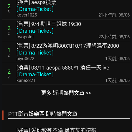
[換票] aespa換票
2
[
Drama-Ticket
]
3
kover1025
21小時前
,
08/06
[售票] 9/4 勸世三姐妹 19:30
2
[
Drama-Ticket
]
2
twopoint
22小時前
,
08/06
[售票] 8/22游鴻明800加10/17理想混蛋2000
1
[
Drama-Ticket
]
2
piyo0622
1天前
,
08/06
[換票] 08/11 aespa 5880*1 換任一天 ive
2
[
Drama-Ticket
]
2
kane2221
1天前
,
08/06
更多 近期熱門文章 >>
PTT影音娛樂區 即時熱門文章
[好雷] 愛你致死不渝.肖查某的逆襲