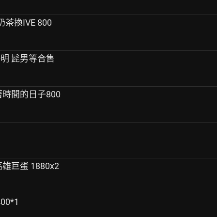
奶茶換IVE 800
游鴻明 髭男等合售
數著時間的日子800
雄巨蛋 1880x2
00*1