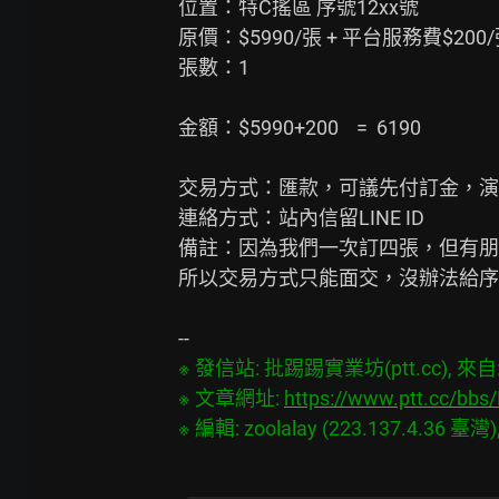
位置：特C搖區 序號12xx號

原價：$5990/張 + 平台服務費$200/
張數：1

金額：$5990+200    =  6190

交易方式：匯款，可議先付訂金，演唱
連絡方式：站內信留LINE ID

備註：因為我們一次訂四張，但有朋
所以交易方式只能面交，沒辦法給序號
※ 發信站: 批踢踢實業坊(ptt.cc), 來自: 2
※ 文章網址: 
https://www.ptt.cc/bb