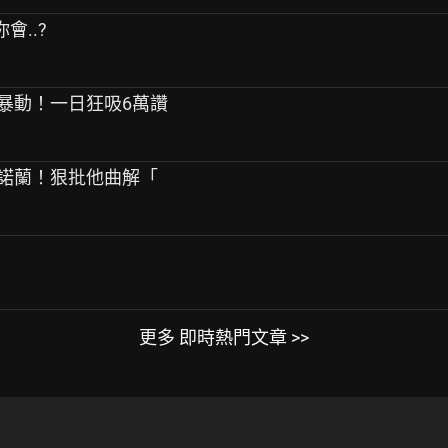
會..?
引暴動！一日狂吸6萬讚
轟諾蘭！狠批他曲解「
更多 即時熱門文章 >>