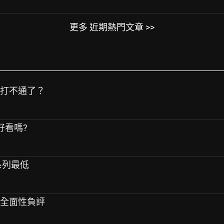
更多 近期熱門文章 >>
話打不通了？
鐘好看嗎?
系列最低
」全面性負評