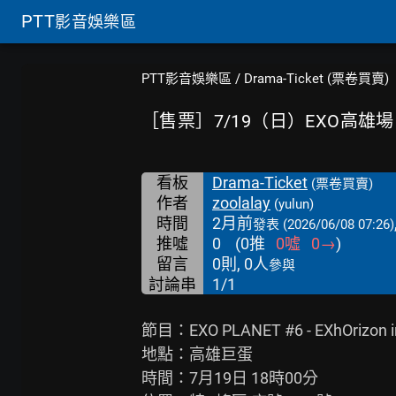
PTT
影音娛樂區
PTT影音娛樂區
/
Drama-Ticket (票卷買賣)
［售票］7/19（日）EXO高雄場 
看板
Drama-Ticket
(票卷買賣)
作者
zoolalay
(yulun)
時間
2月前
發表
(2026/06/08 07:26)
推噓
0
(
0
推
0
噓
0
→
)
留言
0則, 0人
參與
討論串
1/1
節目：EXO PLANET #6 - EXhOrizon i
地點：高雄巨蛋

時間：7月19日 18時00分
