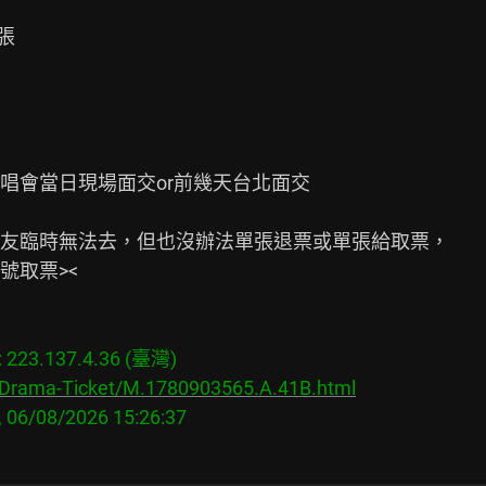
張

會當日現場面交or前幾天台北面交

友臨時無法去，但也沒辦法單張退票或單張給取票，

取票><

23.137.4.36 (臺灣)

s/Drama-Ticket/M.1780903565.A.41B.html