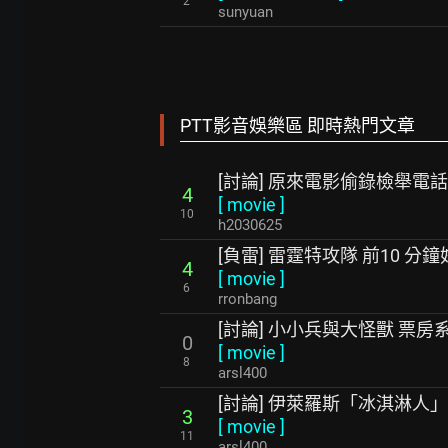
2
sunyuan
PTT影音娛樂區 即時熱門文章
[討論] 原來電影偷錄檢舉電
4
[
movie
]
10
h2030625
[負雷] 雷霆特攻隊 前10 分
4
[
movie
]
6
rronbang
[討論] 小小兵與大怪獸 票房
0
[
movie
]
8
arsl400
[討論] 伊萊羅斯「冰淇淋人
3
[
movie
]
11
arsl400