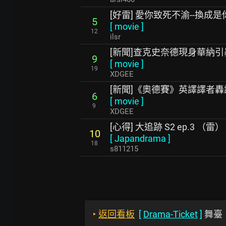
[好雷] 愛你致死不渝--換成是你
5
[
movie
]
12
ilsr
[新聞]查克史奈德現身華納
9
[
movie
]
19
XDGEE
[新聞]《奧德賽》英譯譯者
6
[
movie
]
9
XDGEE
[心得] 大追跡 S2 ep.3 （雷）
10
[
Japandrama
]
18
s811215
‣
返回看板
[
Drama-Ticket
]
舞臺