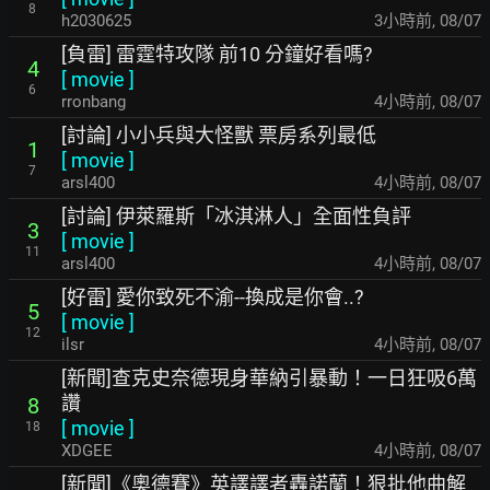
8
h2030625
3小時前
,
08/07
[負雷] 雷霆特攻隊 前10 分鐘好看嗎?
4
[
movie
]
6
rronbang
4小時前
,
08/07
[討論] 小小兵與大怪獸 票房系列最低
1
[
movie
]
7
arsl400
4小時前
,
08/07
[討論] 伊萊羅斯「冰淇淋人」全面性負評
3
[
movie
]
11
arsl400
4小時前
,
08/07
[好雷] 愛你致死不渝--換成是你會..?
5
[
movie
]
12
ilsr
4小時前
,
08/07
[新聞]查克史奈德現身華納引暴動！一日狂吸6萬
讚
8
[
movie
]
18
XDGEE
4小時前
,
08/07
[新聞]《奧德賽》英譯譯者轟諾蘭！狠批他曲解