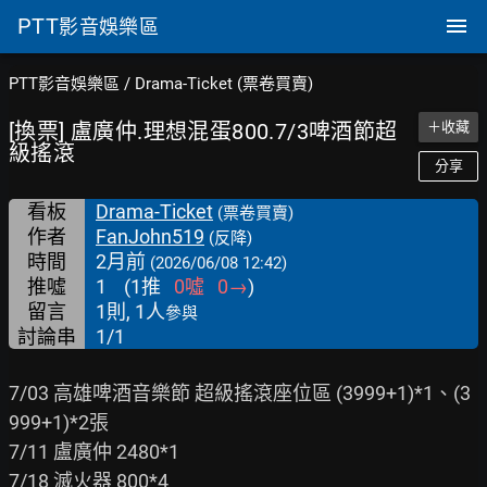
PTT
影音娛樂區
PTT影音娛樂區
/
Drama-Ticket (票卷買賣)
[換票] 盧廣仲.理想混蛋800.7/3啤酒節超
＋收藏
級搖滾
分享
看板
Drama-Ticket
(票卷買賣)
作者
FanJohn519
(反降)
時間
2月前
(2026/06/08 12:42)
推噓
1
(
1
推
0
噓
0
→
)
留言
1則, 1人
參與
討論串
1/1
7/03 高雄啤酒音樂節 超級搖滾座位區 (3999+1)*1、(3
999+1)*2張

7/11 盧廣仲 2480*1

7/18 滅火器 800*4
