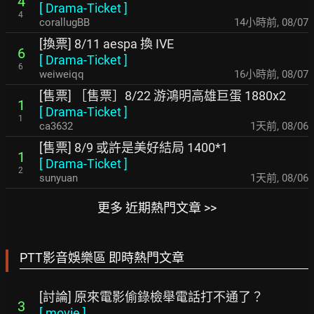
4
[
Drama-Ticket
]
4
corallugBB
14小時前
,
08/07
[換票] 8/11 aespa 換 IVE
6
[
Drama-Ticket
]
6
weiweiqq
16小時前
,
08/07
[售票] ［售票］8/22 游鴻明高雄巨蛋 1880x2
1
[
Drama-Ticket
]
1
ca3632
1天前
,
08/06
[售票] 8/9 或許是美好結局 1400*1
1
[
Drama-Ticket
]
2
sunyuan
1天前
,
08/06
更多 近期熱門文章 >>
PTT影音娛樂區 即時熱門文章
[討論] 原來電影偷錄檢舉電話打不通了？
3
[
movie
]