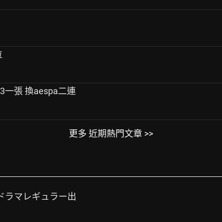
票
位
9/13一張 換aespa二連
更多 近期熱門文章 >>
放ドラマレギュラー出