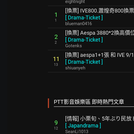
eightnight
[換票] IVE800.蕭煌奇800換
1
[
Drama-Ticket
]
1
blueman0416
[換票] Aespa 3880*2換高價
2
[
Drama-Ticket
]
2
Gotenks
[換票] aespa1+1張 和 IVE 
11
[
Drama-Ticket
]
13
shiuanyeh
PTT影音娛樂區 即時熱門文章
[情報] 小栗旬、5年ぶり民
9
[
Japandrama
]
12
SeanLi1013