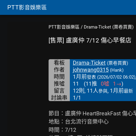
PTT
影音娛樂區
PTT影音娛樂區
/
Drama-Ticket (票卷買賣)
[售票] 盧廣仲 7/12 傷心早餐店
看板
Drama-Ticket
(票卷買賣)
作者
johnwang0315
(Hank)
時間
1月前
發表
(2026/07/02 06:02)
推噓
11
(
11
推
0
噓
1
→
)
留言
12則, 11人
, 1月前
參與
最新
討論串
1/1
節目：盧廣仲 HeartBreakFast 傷心
地點：台北流行音樂中心

時間：7/12
