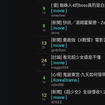
[ 雷] 蜘蛛人4的boss真的是
9
[
movie
]
15
sinechen
[新聞] 快訊／湯姆霍蘭德、Z
8
[
movie
]
10
zkow
[新聞] 重啟版《X戰警》電
13
[
movie
]
21
godofsex
[討論] 看完超少女還是不懂
24
[
movie
]
50
maggie024
[心得] 鬼謎東宮-九天如何發
4
[
KoreaDrama
]
14
vvbn000
[新聞]《超少女》全球僅收1.
12
[
movie
]
19
XDGEE