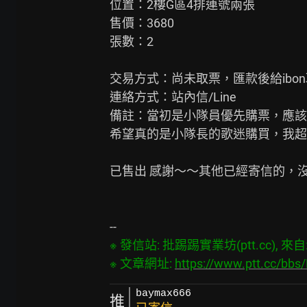
位置：2樓G區4排連號兩張

售價：3680

張數：2

交易方式：尚未取票，匯款後給ibon
連絡方式：站內信/Line

備註：當初是小隊員優先購票，應該
希望真的是小隊長的歌迷購買，我超
已售出 感謝～～其他已經寄信的，沒
※ 發信站: 批踢踢實業坊(ptt.cc), 來自: 6
※ 文章網址: 
https://www.ptt.cc/bb
baymax666
推