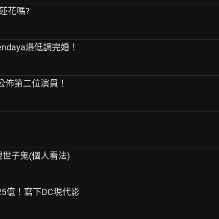
白蓮花嗎?
endaya爆低調完婚！
影公佈第二位演員！
現世子鬼(個人看法)
25億！寫下DC現代影