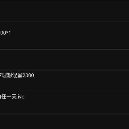
00*1
17理想混蛋2000
 換任一天 ive