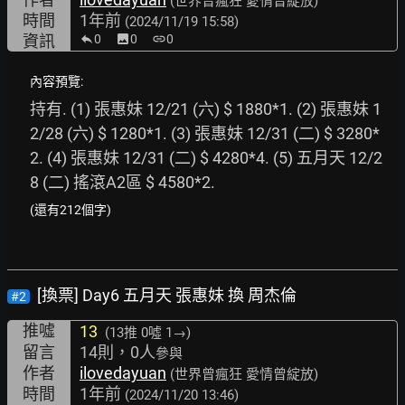
(世界曾瘋狂 愛情曾綻放)
時間
1年前
(2024/11/19 15:58)
資訊
0
image
0
link
0
內容預覽:
持有. (1) 張惠妹 12/21 (六) $ 1880*1. (2) 張惠妹 1
2/28 (六) $ 1280*1. (3) 張惠妹 12/31 (二) $ 3280*
2. (4) 張惠妹 12/31 (二) $ 4280*4. (5) 五月天 12/2
8 (二) 搖滾A2區 $ 4580*2. 
(還有212個字)
[換票] Day6 五月天 張惠妹 換 周杰倫
#2
推噓
13
(13推
0噓 1→
)
留言
14則，0人
參與
作者
ilovedayuan
(世界曾瘋狂 愛情曾綻放)
時間
1年前
(2024/11/20 13:46)