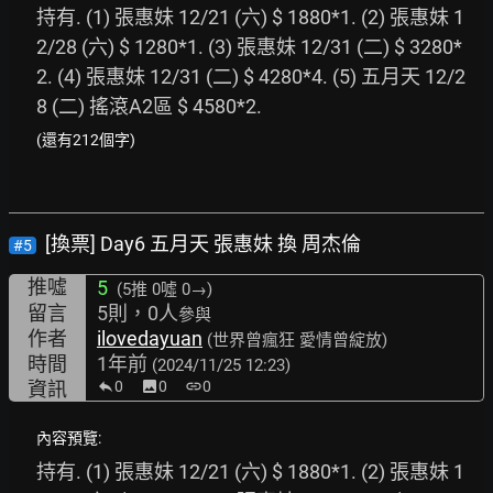
持有. (1) 張惠妹 12/21 (六) $ 1880*1. (2) 張惠妹 1
2/28 (六) $ 1280*1. (3) 張惠妹 12/31 (二) $ 3280*
2. (4) 張惠妹 12/31 (二) $ 4280*4. (5) 五月天 12/2
8 (二) 搖滾A2區 $ 4580*2. 
(還有212個字)
[換票] Day6 五月天 張惠妹 換 周杰倫
#5
推噓
5
(5推
0噓 0→
)
留言
5則，0人
參與
作者
ilovedayuan
(世界曾瘋狂 愛情曾綻放)
時間
1年前
(2024/11/25 12:23)
資訊
0
image
0
link
0
內容預覽:
持有. (1) 張惠妹 12/21 (六) $ 1880*1. (2) 張惠妹 1