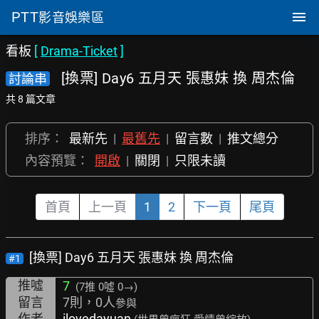
PTT
影音娛樂區
看板
[
Drama-Ticket
]
[換票] Day6 五月天 張惠妹 換 周杰倫
討論串
共 8 篇文章
排序：
最新先
|
最舊先
|
留言數
|
推文總分
內容預覽：
開啟
|
關閉
|
只限未讀
首頁
上一頁
1
2
下一頁
尾頁
[換票] Day6 五月天 張惠妹 換 周杰倫
#1
推噓
7
(7推
0噓 0→
)
留言
7則，0人
參與
作者
ilovedayuan