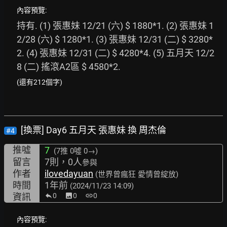
內容預覽:
持有. (1) 張惠妹 12/21 (六) $ 1880*1. (2) 張惠妹 1
2/28 (六) $ 1280*1. (3) 張惠妹 12/31 (二) $ 3280*
2. (4) 張惠妹 12/31 (二) $ 4280*4. (5) 五月天 12/2
8 (二) 搖滾A2區 $ 4580*2. 
(還有212個字)
[換票] Day6 五月天 張惠妹 換 周杰倫
#4
推噓
7
(7推
0噓 0→
)
留言
7則，0人
參與
作者
ilovedayuan
(世界曾瘋狂 愛情曾綻放)
時間
1年前
(2024/11/23 14:09)
資訊
0
image
0
link
0
內容預覽: