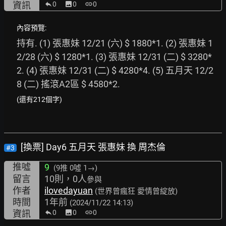
資訊
0
image
0
link
0
內容預覽:
持有. (1) 張惠妹 12/21 (六) $ 1880*1. (2) 張惠妹 1
2/28 (六) $ 1280*1. (3) 張惠妹 12/31 (二) $ 3280*
2. (4) 張惠妹 12/31 (二) $ 4280*4. (5) 五月天 12/2
8 (二) 搖滾A2區 $ 4580*2. 
(還有212個字)
[換票] Day6 五月天 張惠妹 換 周杰倫
#3
推噓
9
(9推
0噓 1→
)
留言
10則，0人
參與
作者
ilovedayuan
(世界曾瘋狂 愛情曾綻放)
時間
1年前
(2024/11/22 14:13)
資訊
0
image
0
link
0