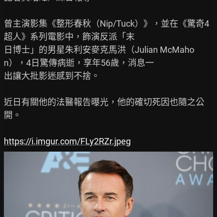
曾主演影集《整形春秋（Nip/Tuck）》，並在《驚奇4
超人》系列電影中，飾演反派「末

日博士」的男星朱利安麥克馬洪（Julian McMaho
n），4日驚傳病逝，享年56歲，消息一

出讓大批影迷感到不捨。

近日有關他的法醫報告曝光，他的確切死因也隨之公
開。

https://i.imgur.com/FLy2RZr.jpeg