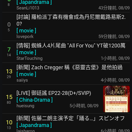
[
Japandrama
]
8
SeanLi1013
43分鐘前
,
08/09
[討論] 羅柏派丁森有機會成為丹尼爾戴路易斯2.
0?
0
[
movie
]
5
lovepork
59分鐘前
,
08/09
[情報] 蜘蛛人4片尾曲 "All For You" YT破1200萬
7
[
movie
]
14
StarTouching
1小時前
,
08/09
[新聞] Zach Cregger 稱《惡靈古堡》是他拍過
13
[
movie
]
29
saiiys
4小時前
,
08/09
[LIVE] 御廷謠 EP22-28(D+/SVIP)
15
[
China-Drama
]
80
hueisung
5小時前
,
08/09
[新聞] 佐藤二朗主演予定「踊る…」スピンオフ
10
[
Japandrama
]
13
laisharon
6小時前
,
08/09