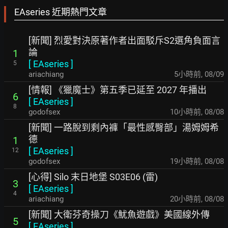
EAseries 近期熱門文章
[新聞] 烈愛對決原著作者出面駁斥S2選角負面言
論
1
[
EAseries
]
5
ariachiang
5小時前
,
08/09
[情報] 《獵魔士》第五季已延至 2027 年播出
6
[
EAseries
]
8
godofsex
10小時前
,
08/08
[新聞] 一路脫到剩內褲「最性感臀部」湯姆姆希
德
1
[
EAseries
]
12
godofsex
19小時前
,
08/08
[心得] Silo 末日地堡 S03E06 (雷)
3
[
EAseries
]
4
ariachiang
20小時前
,
08/08
[新聞] 大衛芬奇操刀《魷魚遊戲》美國線外傳
5
[
EAseries
]