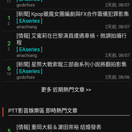
11
godofsex
2天前
,
08/07
[新聞] Kpop獵魔女團編劇與FX合作籌備犯罪影集
1
[
EAseries
]
2
ariachiang
2天前
,
08/07
[情報] 艾蜜莉在巴黎演員遭遇車禍，微調拍攝行
程
2
[
EAseries
]
2
ariachiang
2天前
,
08/07
[新聞] 星際大戰索龍三部曲系列小說將翻拍影集
6
[
EAseries
]
10
godofsex
2天前
,
08/06
更多 近期熱門文章 >>
PTT影音娛樂區 即時熱門文章
[情報] 重岡大毅＆濵田崇裕 結婚發表
5