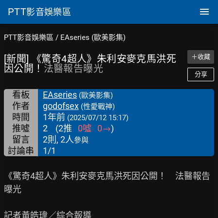
PTT
影音娛樂區
PTT影音娛樂區
/
EAseries (歐美影集)
[新聞] 《驚奇4超人》朱利安麥克馬洪死
＋收藏
因公開！
法醫報告曝光
分享
看板
EAseries
(歐美影集)
作者
godofsex
(性愛戰神)
時間
1年前
(2025/07/12 15:17)
推噓
2
(
2
推
0
噓
0
→
)
留言
2則, 2人
參與
討論串
1/1
《驚奇4超人》朱利安麥克馬洪死因公開！　法醫報告
曝光

記者黃皓瑋／綜合報導
