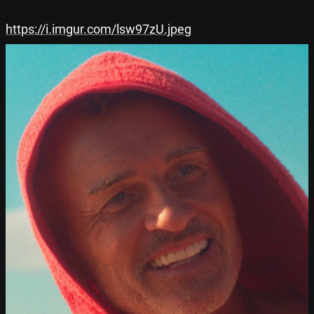
https://i.imgur.com/lsw97zU.jpeg