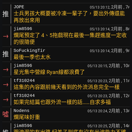
2月前
, 7
JOPE
05/13 20:12,
F
推
士兵男孩大概要被冷凍一輩子了，要出外傳還能
再放出來用
2月前
, 8
jim8596
05/13 20:14,
F
→
爛尾預定了 4、5拖戲現在最後一集趕進度一定收
的很隨便
2月前
, 9
SoFuckingTir
05/13 20:14,
F
推
最後一季也太水
2月前
, 10
jim8596
05/13 20:15,
F
→
星光集中營線 Ryan線都浪費了
2月前
, 11
tf310244
05/13 20:23,
F
→
這集的內容跟前幾天看到的外流消息完全一樣
2月前
, 12
tf310244
05/13 20:23,
F
→
如果完結篇也跟外流一樣的話……自求多福
2月前
, 13
Nodens
05/13 20:24,
F
噓
爛尾味好重
2月前
, 14
jim8596
05/13 20:25,
F