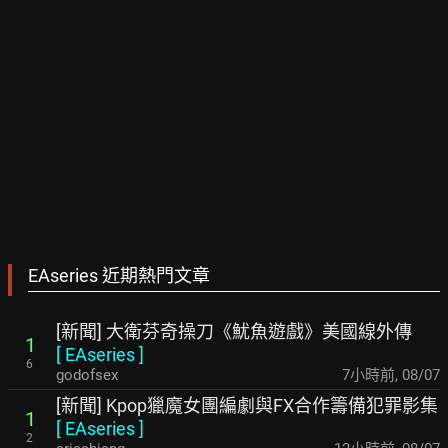
EAseries 近期熱門文章
[新聞] 大衛芬奇操刀《魷魚遊戲》美國線外傳
1
[
EAseries
]
6
godofsex
7小時前
,
08/07
[新聞] Kpop獵魔女團編劇與FX合作籌備犯罪影集
1
[
EAseries
]
2