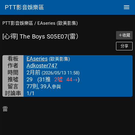
PTT
影音娛樂區
PTT影音娛樂區
/
EAseries (歐美影集)
[心得] The Boys S05E07(雷）
＋收藏
分享
看板
EAseries
(歐美影集)
作者
Adkoster747
時間
2月前
(2026/05/13 11:58)
推噓
29
(
31
推
2
噓
44
→
)
留言
77則, 39人
參與
討論串
1/1
雷
