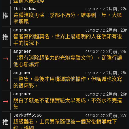
整個人設爛掉
2月前
, 22
fbifxxkma
05/13 21:12,
F
推
這種進度再演一季都不過分，結果剩一集，大概
率爛尾
2月前
, 23
angraer
05/13 21:12,
F
推
智者寫的超莫名，世界上最聰明的人在明知有後
手的情況下
2月前
, 24
angraer
05/13 21:12,
F
→
（還有消除超能力的光炮實驗文件），卻強行讓
他心態爆炸
2月前
, 25
angraer
05/13 21:12,
F
→
一整集，最後才用嘴遁讓他振作，但嘴遁也沒寫
的很精彩，
2月前
, 26
angraer
05/13 21:12,
F
→
說白了就是不能讓實驗太早完成，不然水不完這
集
2月前
, 27
JerkOff5566
05/13 21:27,
F
推
超級難看，士兵男孩隨便被一個背後鎖喉就下
線，護國