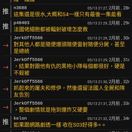
2月前
, 28
n3688
05/13 21:27,
F
推
這集還是很水,大概和S4一樣只有最後一集能看
2月前
, 29
p40403
05/13 21:29,
F
推
法國佬細胞都被輻射破壞怎麼救
2月前
, 30
JerkOff5566
05/13 21:29,
F
→
對其他人都是隨便爆頭隨便雷射隨便分屍，甚至
是總統
2月前
, 31
JerkOff5566
05/13 21:29,
F
→
，結果對跟他有仇的黑袍小隊每個都很好，硬是
不殺被
2月前
, 32
JerkOff5566
05/13 21:30,
F
→
抓起來的屠夫和修伊，然後還留法國人全屍和隊
友告別
2月前
, 33
JerkOff5566
05/13 21:31,
F
→
，整個劇情就是拖到爆炸又硬要
2月前
, 34
kelon
05/13 21:32,
F
推
如果跟網路劇透一樣 收在S03好得多= =