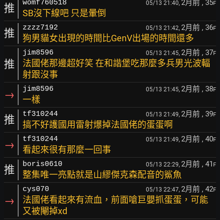
2月前
, 35
womf760518
05/13 21:40,
F
推
SB沒下線吧 只是暈倒
2月前
, 36
zzzz7192
05/13 21:42,
F
推
狗男貓女出現的時間比GenV出場的時間還多
2月前
, 37
jim8596
05/13 21:45,
F
推
法國佬那邊超好笑 在和諧堡吃那麼多兵男光波輻
射跟沒事
2月前
, 38
jim8596
05/13 21:45,
F
→
一樣
2月前
, 39
tf310244
05/13 21:49,
F
推
搞不好護國用雷射爆掉法國佬的蛋蛋啊
2月前
, 40
tf310244
05/13 21:49,
F
→
看起來很有那麼一回事
2月前
, 41
boris0610
05/13 22:29,
F
推
整集唯一亮點就是山繆傑克森配音的鯊魚
2月前
, 42
cys070
05/13 22:47,
F
→
法國佬看起來有流血，前面嗆巨嬰抓蛋蛋，可能
又被閹掉xd