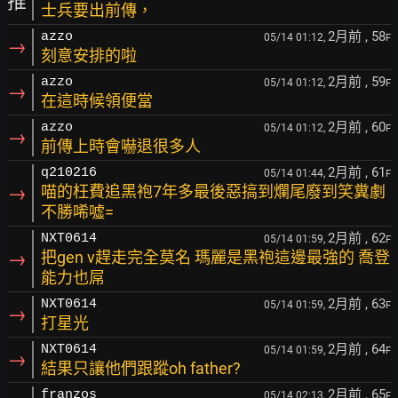
推
士兵要出前傳，
2月前
, 58
azzo
05/14 01:12,
F
→
刻意安排的啦
2月前
, 59
azzo
05/14 01:12,
F
→
在這時候領便當
2月前
, 60
azzo
05/14 01:12,
F
→
前傳上時會嚇退很多人
2月前
, 61
q210216
05/14 01:44,
F
→
喵的枉費追黑袍7年多最後惡搞到爛尾廢到笑糞劇
不勝唏噓=
2月前
, 62
NXT0614
05/14 01:59,
F
→
把gen v趕走完全莫名 瑪麗是黑袍這邊最強的 喬登
能力也屌
2月前
, 63
NXT0614
05/14 01:59,
F
→
打星光
2月前
, 64
NXT0614
05/14 01:59,
F
→
結果只讓他們跟蹤oh father?
2月前
, 65
franzos
05/14 02:13,
F