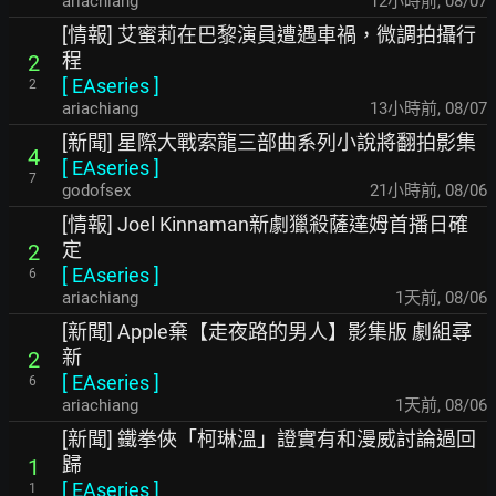
ariachiang
12小時前
,
08/07
[情報] 艾蜜莉在巴黎演員遭遇車禍，微調拍攝行
程
2
[
EAseries
]
2
ariachiang
13小時前
,
08/07
[新聞] 星際大戰索龍三部曲系列小說將翻拍影集
4
[
EAseries
]
7
godofsex
21小時前
,
08/06
[情報] Joel Kinnaman新劇獵殺薩達姆首播日確
定
2
[
EAseries
]
6
ariachiang
1天前
,
08/06
[新聞] Apple棄【走夜路的男人】影集版 劇組尋
新
2
[
EAseries
]
6
ariachiang
1天前
,
08/06
[新聞] 鐵拳俠「柯琳溫」證實有和漫威討論過回
歸
1
[
EAseries
]
1