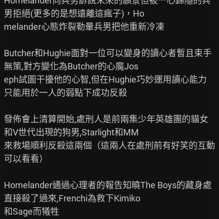
Homelander向兵男訴說未來的願景但被一心歸隱的兵
男拒絕(更多的是想遠離這瘋子)，Ho

melander心態炸裂勒暈兵男把他重新冷凍

Butcher和Hughie面對一位可以變身的讀心者暫且束手
無策,對方變化為Butcher的心魔Jos

eph試圖干擾他的心智,但在Hughie巧妙運用讀心能力
只能用於一人的弱點下成功反殺

發佈會上清算開始,處刑人是前兩集少年英雄團的貓女
和V世代出現的狗男,Starlight和MM

來救場順利反殺這兩個（這兩人在處刑前有好笑的互動
可以看看）

Homelander通過心理者的報告知曉The Boys的藏身處
直接殺了過來,Frenchi為救下Kimiko

和Sage而犧牲
