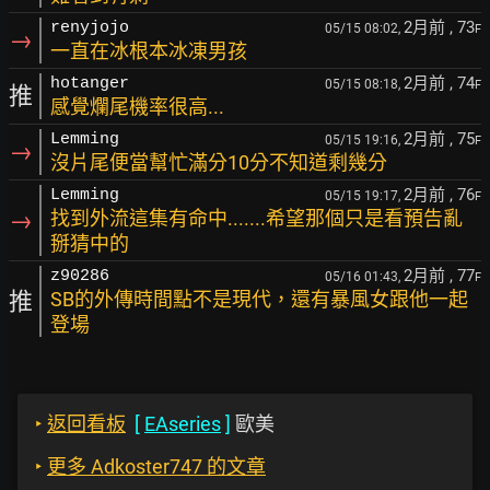
2月前
, 73
renyjojo
05/15 08:02,
F
→
一直在冰根本冰凍男孩
2月前
, 74
hotanger
05/15 08:18,
F
推
感覺爛尾機率很高...
2月前
, 75
Lemming
05/15 19:16,
F
→
沒片尾便當幫忙滿分10分不知道剩幾分
2月前
, 76
Lemming
05/15 19:17,
F
→
找到外流這集有命中.......希望那個只是看預告亂
掰猜中的
2月前
, 77
z90286
05/16 01:43,
F
推
SB的外傳時間點不是現代，還有暴風女跟他一起
登場
‣
返回看板
[
EAseries
]
歐美
‣
更多 Adkoster747 的文章