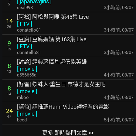
[
japanavgirls
]
5
seal998
3小時前
,
08/07
[阿松] 阿松與阿暖 第45集 Live
14
[
FTV
]
26
donatello81
3小時前
,
08/07
[豆腐] 豆腐媽媽 第163集 Live
9
[
FTV
]
19
donatello81
3小時前
,
08/07
[討論] 經典惡搞片超低能英雄
8
[
movie
]
13
a556655a
4小時前
,
08/07
[好雷] 蜘蛛人:重生日 奈德才是女主吧
8
[
movie
]
14
mkoo
4小時前
,
08/07
[請益] 請推薦Hami Video裡好看的電影
24
[
movie
]
47
bced
5小時前
,
08/07
更多 即時熱門文章 >>