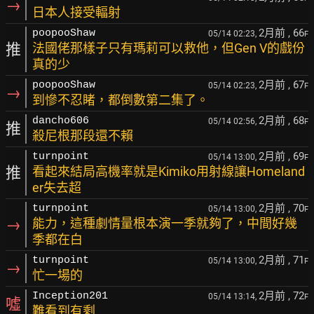
→
日本人接受輻射
2月前
, 66
poopooShaw
05/14 02:23,
F
推
法國佬那樣子只有瑪莉可以救他，但Gen V的戲份
真的少
2月前
, 67
poopooShaw
05/14 02:23,
F
→
到慘不忍睹，都倒數第二集了。
2月前
, 68
dancho606
05/14 02:56,
F
推
殺尼根那段還不賴
2月前
, 69
turnpoint
05/14 13:00,
F
推
看起來結局高機率就是Kimiko用射線讓Homeland
er失去超
2月前
, 70
turnpoint
05/14 13:00,
F
→
能力，這種劇情量根本演一季就夠了，中間好幾
季都在白
2月前
, 71
turnpoint
05/14 13:00,
F
→
忙一場的
2月前
, 72
Inception201
05/14 13:14,
F
噓
難看到有剩