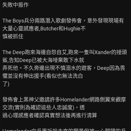
失敗中振作

The Boys兵分兩路潛入歌劇發佈會，意外發現現場有
大量心靈感應者,Butcher和Hughie不

慎被抓住

The Deep跑來海邊自怨自艾,跑來一隻叫Xander的捶頭
鯊,告知Deep已被大海唾棄敢下水就

弄死他。不久旁邊出現不慎溺水的遊客，Deep因為畏
懼並沒有伸出援手(看似也無法洗白

了)

發佈會上黑神父邀請許多Homelander網路側翼來觀摩
交流(實則為確認這些人忠誠度)，透

過心理感應者確認真實想法後再進行清算
