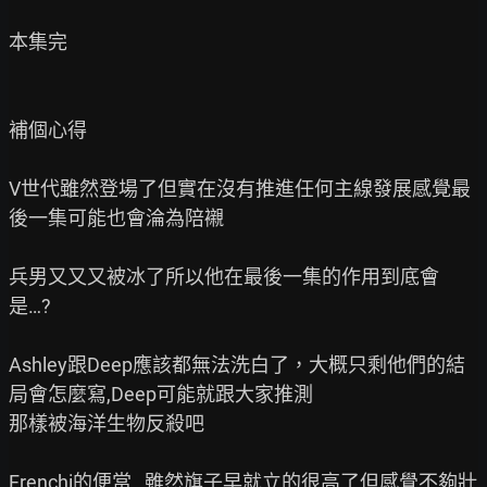
本集完

補個心得

V世代雖然登場了但實在沒有推進任何主線發展感覺最
後一集可能也會淪為陪襯

兵男又又又被冰了所以他在最後一集的作用到底會
是…?

Ashley跟Deep應該都無法洗白了，大概只剩他們的結
局會怎麼寫,Deep可能就跟大家推測

那樣被海洋生物反殺吧

Frenchi的便當…雖然旗子早就立的很高了但感覺不夠壯