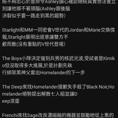
統不夠忠心於是命令Ashley讀心確認總統真實想法後立
刻讓他摸不著頭腦(Ashley跟後腦

決裂似乎要一路走到黑的趨勢）

Starlight和MM一同密會V世代的Jordan和Marie交換情
報,Starlight展現出退意讓雙方不

歡而散(沒有重點的V世代登場）

The Boys小隊決定復刻兵男的核武光波,受試者是Kimik
o但沒取得多大進展,於是計劃先執

行綁架黑神父套出Homelander的下一步

The Deep來找Homelander道歉失手殺了Black Noir,Ho
melander順勢提出解散七人組並讓D

eep滾蛋

Frenchi來找Sage改良濃縮釉的機器並鼓勵她從上集的