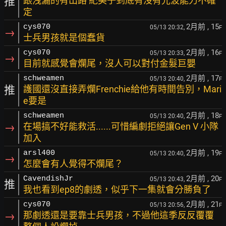
推
跟洩漏的有出路 紀美子到底有沒有光波能力不確
定
2月前
, 15
cys070
05/13 20:32,
F
→
士兵男孩就是個蠢貨
2月前
, 16
cys070
05/13 20:33,
F
→
目前就感覺會爛尾，沒人可以對付金髮巨嬰
2月前
, 17
schweamen
05/13 20:40,
F
推
護國還沒直接弄爛Frenchie給他有時間告別，Mari
e要是
2月前
, 18
schweamen
05/13 20:40,
F
→
在場搞不好能救活......可惜編劇拒絕讓Gen V 小隊
加入
2月前
, 19
arsl400
05/13 20:40,
F
→
怎麼會有人覺得不爛尾？
2月前
, 20
CavendishJr
05/13 20:43,
F
推
我也看到ep8的劇透，似乎下一集就會分勝負了
2月前
, 21
cys070
05/13 20:56,
F
→
那劇透還是要靠士兵男孩，不過他這季反反覆覆