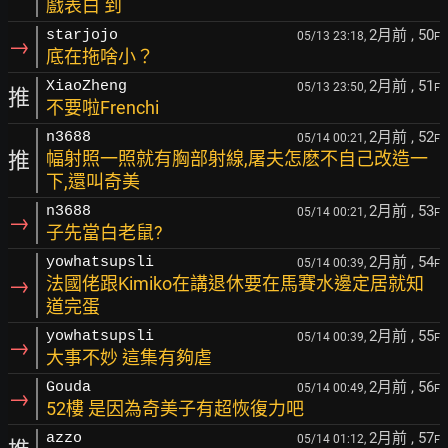
戲表白 到
2月前
, 50
starjojo
05/13 23:18,
F
→
底在拖啥小？
2月前
, 51
XiaoZheng
05/13 23:50,
F
推
不要啦Frenchi
2月前
, 52
n3688
05/14 00:21,
F
推
幅射照一照就有胸部射線,屠夫怎麽不自己改造一
下,還叫奇美
2月前
, 53
n3688
05/14 00:21,
F
→
子先當白老鼠?
2月前
, 54
yowhatsupsli
05/14 00:39,
F
→
法國佬跟Kimiko在講退休要在馬賽水邊定居就知
道完蛋
2月前
, 55
yowhatsupsli
05/14 00:39,
F
→
大事不妙 這集有夠虐
2月前
, 56
Gouda
05/14 00:49,
F
→
52樓 是因為奇美子有超恢復力吧
2月前
, 57
azzo
05/14 01:12,
F