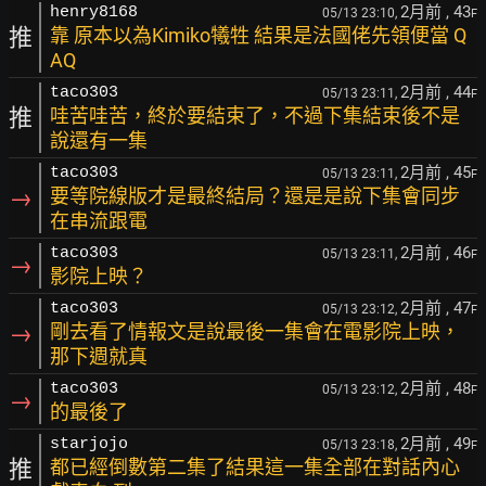
2月前
, 43
henry8168
05/13 23:10,
F
推
靠 原本以為Kimiko犧牲 結果是法國佬先領便當 Q
AQ
2月前
, 44
taco303
05/13 23:11,
F
推
哇苦哇苦，終於要結束了，不過下集結束後不是
說還有一集
2月前
, 45
taco303
05/13 23:11,
F
→
要等院線版才是最終結局？還是是說下集會同步
在串流跟電
2月前
, 46
taco303
05/13 23:11,
F
→
影院上映？
2月前
, 47
taco303
05/13 23:12,
F
→
剛去看了情報文是說最後一集會在電影院上映，
那下週就真
2月前
, 48
taco303
05/13 23:12,
F
→
的最後了
2月前
, 49
starjojo
05/13 23:18,
F
推
都已經倒數第二集了結果這一集全部在對話內心