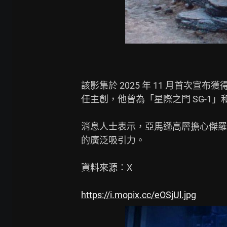
該影集於 2025 年 11 月首次宣布獲
任主創，他曾為「星際之門 SG-1
消息人士表示，亞馬遜高層擔心傑羅
的廣泛吸引力。

資料來源：X

https://i.mopix.cc/eOSjUl.jpg