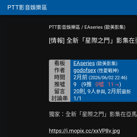
PTT
影音娛樂區
PTT影音娛樂區
/
EAseries (歐美影集)
[情報] 全新「星際之門」影集
看板
EAseries
(歐美影集)
作者
godofsex
(性愛戰神)
時間
2月前
(2026/06/02 22:46)
推噓
9
(
9
推
0
噓
11
→
)
留言
20則, 9人
, 2月前
參與
最新
討論串
1/1
獨家：全新「星際之門」影集在亞馬
https://i.mopix.cc/xxVP8v.jpg