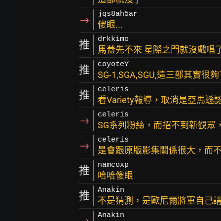
jqs8ah5ar
→
傻眼...
drkkimo
推
馬蓋先不來 星際之門就沒戲唱
coyoteY
推
SG-1,SGA,SGU,這三部其實
celeris
推
看Variety報導，取消是亞馬
celeris
→
SG系列粉絲，而招不到新觀眾
celeris
→
是會跟原版影集關係很大，而
namcoxp
推
哈哈傻眼
Anakin
推
不是猜測，是歐尼爾將軍自己
Anakin
→