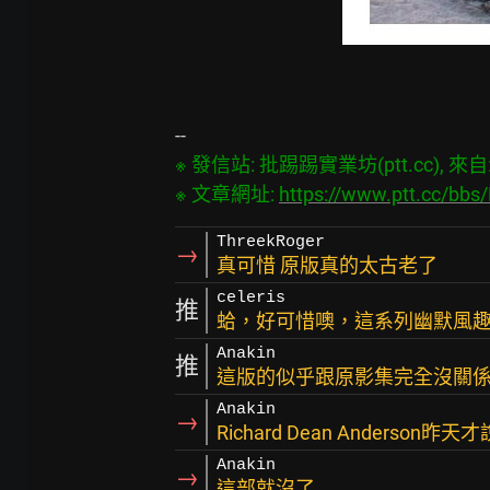
※ 發信站: 批踢踢實業坊(ptt.cc), 來自: 4
※ 文章網址: 
https://www.ptt.cc/bb
ThreekRoger
→
真可惜 原版真的太古老了
celeris
推
蛤，好可惜噢，這系列幽默風
Anakin
推
這版的似乎跟原影集完全沒關
Anakin
→
Richard Dean Anders
Anakin
→
這部就沒了