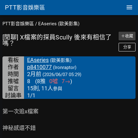
PTT
影音娛樂區
PTT影音娛樂區
/
EAseries (歐美影集)
[閒聊] X檔案的探員Scully 後來有相信了
＋收藏
嗎？
分享
看板
EAseries
(歐美影集)
作者
p8410077
(Ironraptor)
時間
2月前
(2026/06/07 05:29)
推噓
8
(
8
推
0
噓
7
→
)
留言
15則, 11人
參與
討論串
1/1
第一次追x檔案

神秘感還不錯
