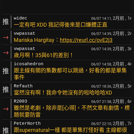
2月前
, 1
widec
06/07 14:11,
F
推
一定有吧 XDD 我記得後來是口嫌體正直
2月前
, 2
vwpassat
06/07 14:39,
F
→
Mariska Hargitay：
https://reurl.cc/ovE2j3
2月前
, 3
vwpassat
06/07 14:39,
F
→
歲月啊！35與61的差別！
2月前
, 4
icosahedron
06/07 14:58,
F
推
跟主線有關的集數都可以跳過，好看的都是單集
事件
2月前
, 5
Refauth
06/07 18:36,
F
推
當然沒有啊！我命令她沒有的啦哈哈哈XD
2月前
, 6
R2003
06/07 21:58,
F
→
雖然是老劇，除非是[心得]，不然文章有劇情，標
題就要防雷
2月前
, 7
PeterNorth
06/07 22:10,
F
推
跟supernatural一樣 都是單集打怪好看 主線都很