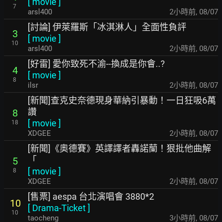
[
movie
]
7
arsl400
2小時前
,
08/07
[討論] 伊萊羅斯「冰淇淋人」全面性負評
3
[
movie
]
10
arsl400
2小時前
,
08/07
[好雷] 愛你致死不渝--換成是你會..?
4
[
movie
]
8
ilsr
2小時前
,
08/07
[新聞]查克史奈德現身華納引暴動！一日狂吸6萬
讚
8
[
movie
]
18
XDGEE
2小時前
,
08/07
[新聞]《奧德賽》英譯譯者轟諾蘭！狠批他曲解
「
5
[
movie
]
8
XDGEE
2小時前
,
08/07
[售票] aespa 台北演唱會 3880*2
10
[
Drama-Ticket
]
10
taocheng
3小時前
,
08/07