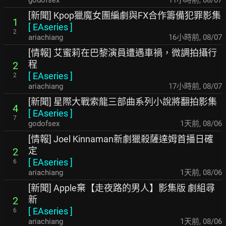
godofsex
11小時前
,
08/07
[新聞] Kpop獵魔女團編劇與FX合作籌備犯罪影集
1
[
EAseries
]
2
ariachiang
16小時前
,
08/07
[情報] 艾蜜莉在巴黎演員遭遇車禍，微調拍攝行
程
2
[
EAseries
]
2
ariachiang
17小時前
,
08/07
[新聞] 星際大戰索龍三部曲系列小說將翻拍影集
4
[
EAseries
]
7
godofsex
1天前
,
08/06
[情報] Joel Kinnaman新劇獵殺薩達姆首播日確
定
2
[
EAseries
]
6
ariachiang
1天前
,
08/06
[新聞] Apple棄【走夜路的男人】影集版 劇組尋
新
2
[
EAseries
]
6
ariachiang
1天前
,
08/06