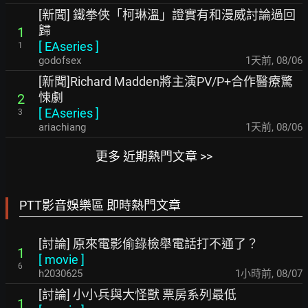
[新聞] 鐵拳俠「柯琳溫」證實有和漫威討論過回
歸
1
[
EAseries
]
1
godofsex
1天前
,
08/06
[新聞]Richard Madden將主演PV/P+合作醫療驚
悚劇
2
[
EAseries
]
3
ariachiang
1天前
,
08/06
更多 近期熱門文章 >>
PTT影音娛樂區 即時熱門文章
[討論] 原來電影偷錄檢舉電話打不通了？
1
[
movie
]
6
h2030625
1小時前
,
08/07
[討論] 小小兵與大怪獸 票房系列最低
1