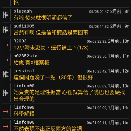
拖
2月前
, 8
blueash
06/08 01:47,
F
推
有啦 後來就很明顯都信了
2月前
, 9
audi1005
06/08 11:32,
F
推
當然有啊 但是信和聽話是兩回事
2月前
, 10
R2003
06/08 22:32,
F
→
12小時未更動，逕行補上。(1/3)
1月前
, 11
o02852six
06/09 23:50,
F
→
話說 有X檔案板
1月前
, 12
jessicali
06/16 23:42,
F
推
這個問題晚了一點（30年）但很好
1月前
, 13
linfon00
06/21 00:09,
F
推
她負責的是理性擔當 心裡就算信了嘴巴也要硬找
出合理的
1月前
, 14
linfon00
06/21 00:09,
F
→
科學解釋
1月前
, 15
linfon00
06/21 00:11,
F
→
不然表現不出正反兩方的論調