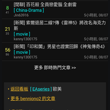
[閒聊] 百花殺 全員戀愛腦 全劇雷
8
[
China-Drama
]
41
Jin63916
5小時前
,
08/07
[新聞] 索爾退居二線?傳《雷神5》將改名海克力
斯
21
[
movie
]
35
kenny1300175
5小時前
,
08/07
[新聞]「印和闐」男星也證實回歸《神鬼傳奇4》
56
[
movie
]
86
kenny1300175
5小時前
,
08/07
更多 即時熱門文章 >>
‣
返回看板
[
EAseries
]
歐美
‣
更多 benniono2 的文章