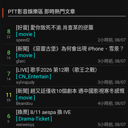
PTT影音娛樂區 即時熱門文章
[好雷] 愛你致死不渝.肖查某的逆襲
8
[
movie
]
22
speed2
2小時前
,
08/07
[新聞] 《惡靈古堡》為何會出現 iPhone、雪景？
8
[
movie
]
16
glarc
3小時前
,
08/07
[LIVE] 歌手2026 第12期（歌王之戰）
7
[
CN_Entertain
]
14
sylviajudy
3小時前
,
08/07
[新聞] 趙又廷僅收10個劇本 遇中國影視寒冬感慨
11
[
movie
]
59
Beandou
4小時前
,
08/07
[換票] 8/11 aespa 換 IVE
6
[
Drama-Ticket
]
6
weiweiqq
5小時前
,
08/07