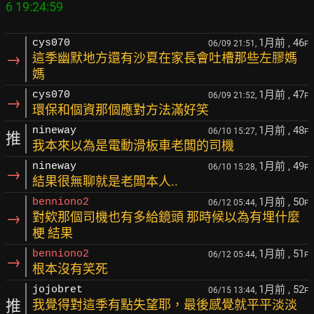
1月前
, 46
cys070
06/09 21:51,
F
→
這季幽默地方還有沙夏在家長會吐槽那些左膠媽
媽
1月前
, 47
cys070
06/09 21:52,
F
→
環保和個資那個應對方法滿好笑
1月前
, 48
nineway
06/10 15:27,
F
推
我本來以為是電動滑板車老闆的司機
1月前
, 49
nineway
06/10 15:28,
F
→
結果很無聊就是老闆本人..
1月前
, 50
benniono2
06/12 05:44,
F
→
對欸那個司機也有多給鏡頭 那時候以為有埋什麼
梗 結果
1月前
, 51
benniono2
06/12 05:44,
F
→
根本沒有笑死
1月前
, 52
jojobret
06/15 13:44,
F
推
我覺得對這季有點失望耶，最後感覺就平平淡淡