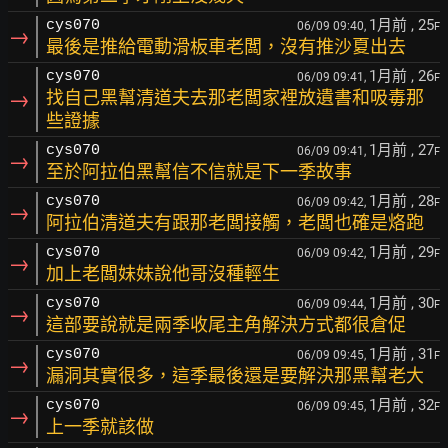
1月前
, 25
cys070
06/09 09:40,
F
→
最後是推給電動滑板車老闆，沒有推沙夏出去
1月前
, 26
cys070
06/09 09:41,
F
→
找自己黑幫清道夫去那老闆家裡放遺書和吸毒那
些證據
1月前
, 27
cys070
06/09 09:41,
F
→
至於阿拉伯黑幫信不信就是下一季故事
1月前
, 28
cys070
06/09 09:42,
F
→
阿拉伯清道夫有跟那老闆接觸，老闆也確是烙跑
1月前
, 29
cys070
06/09 09:42,
F
→
加上老闆妹妹說他哥沒種輕生
1月前
, 30
cys070
06/09 09:44,
F
→
這部要說就是兩季收尾主角解決方式都很倉促
1月前
, 31
cys070
06/09 09:45,
F
→
漏洞其實很多，這季最後還是要解決那黑幫老大
1月前
, 32
cys070
06/09 09:45,
F
→
上一季就該做