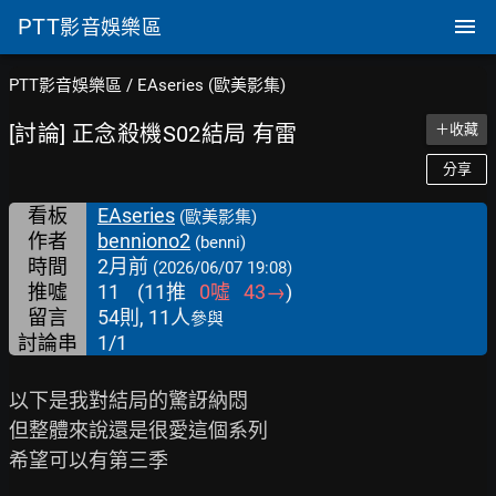
PTT
影音娛樂區
PTT影音娛樂區
/
EAseries (歐美影集)
[討論] 正念殺機S02結局 有雷
＋收藏
分享
看板
EAseries
(歐美影集)
作者
benniono2
(benni)
時間
2月前
(2026/06/07 19:08)
推噓
11
(
11
推
0
噓
43
→
)
留言
54則, 11人
參與
討論串
1/1
以下是我對結局的驚訝納悶

但整體來說還是很愛這個系列

希望可以有第三季
