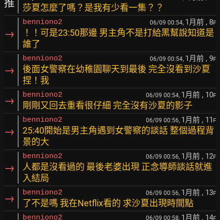
推
莎夏怎麼了嗎？是我有少看一集？？
1月前
, 8
benniono2
06/09 00:54,
F
→
！！可是23:50那邊 男主角不是打給黑幫說知道是
誰了
1月前
, 9
benniono2
06/09 00:54,
F
→
後面女警察在幼稚園聊天到最後 完全沒看到沙夏
捏！我
1月前
, 10
benniono2
06/09 00:54,
F
→
剛剛又回去重看很仔細 完全沒有沙夏的影子
1月前
, 11
benniono2
06/09 00:56,
F
→
25:40開始是男主角遇到女警察的談話 整個過程背
景的大
1月前
, 12
benniono2
06/09 00:56,
F
→
人都是沒看過的 最後老婆出現 正念導師談話就進
入結局
1月前
, 13
benniono2
06/09 00:56,
F
→
了不是嗎 我在Netflix看的 求沙夏出現時間點
1月前
, 14
benniono2
06/09 00:58,
F