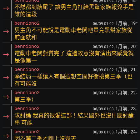
1月前
, 18
benniono2
06/09 01:02,
F
→
不然都到結尾了 讓男主角打給黑幫家族報兇手是
誰的這段
1月前
, 19
benniono2
06/09 01:02,
F
→
男主角不可能說是電動車老闆吧畢竟黑幫家族從
前面就和
1月前
, 20
benniono2
06/09 01:02,
F
→
電動車老闆對質完了 這邊故意沒有演出來感覺就
是像第一
1月前
, 21
benniono2
06/09 01:02,
F
→
季結局一樣讓人有個遐想空間好銜接第三季（也
有可能沒
1月前
, 22
benniono2
06/09 01:02,
F
→
第三季）
1月前
, 23
benniono2
06/09 01:03,
F
→
求討論 我真的很愛這部！結果國外也沒什麼討論
串 可能
1月前
, 24
benniono2
06/09 01:03,
F
→
因為第二季才剛上沒幾天