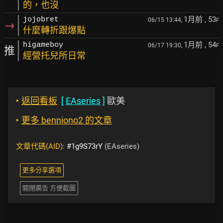
的，也沒
1月前
, 53
jojobret
06/15 13:44,
F
→
什麼轉折跟爆點
1月前
, 54
higameboy
06/17 19:30,
F
推
經營托兒所日常
‣
返回看板
[
EAseries
]
歐美
‣
更多 benniono2 的文章
文章代碼(AID):
#1g9S73rY
(EAseries)
更多分享選項
關閉廣告 方便截圖