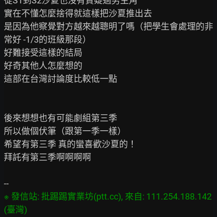
從S1到S2沙夏也沒有質疑過男主角

實在不懂怎麼捨得就這樣把沙夏推出去

是因為他察覺對方越來越聰明了嗎（把學生會處理的非
常好 -1/3的班級那段）

好難接受這樣的結局

好奇其他人怎麼想的

這部在台灣討論度比較低一點

後來想想也有可能劇組第三季

所以做個伏筆（跟第一季一樣）

希望有第三季 真的蠻喜歡沙夏的！

拜託有第三季啊啊啊啊

※ 發信站: 批踢踢實業坊(ptt.cc), 來自: 111.254.188.142 
(臺灣)
