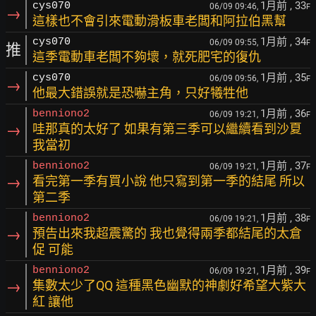
1月前
, 33
cys070
06/09 09:46,
F
→
這樣也不會引來電動滑板車老闆和阿拉伯黑幫
1月前
, 34
cys070
06/09 09:55,
F
推
這季電動車老闆不夠壞，就死肥宅的復仇
1月前
, 35
cys070
06/09 09:56,
F
→
他最大錯誤就是恐嚇主角，只好犧牲他
1月前
, 36
benniono2
06/09 19:21,
F
→
哇那真的太好了 如果有第三季可以繼續看到沙夏
我當初
1月前
, 37
benniono2
06/09 19:21,
F
→
看完第一季有買小說 他只寫到第一季的結尾 所以
第二季
1月前
, 38
benniono2
06/09 19:21,
F
→
預告出來我超震驚的 我也覺得兩季都結尾的太倉
促 可能
1月前
, 39
benniono2
06/09 19:21,
F
→
集數太少了QQ 這種黑色幽默的神劇好希望大紫大
紅 讓他