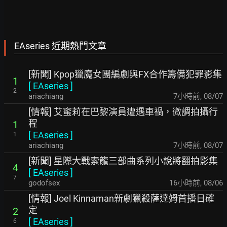
EAseries 近期熱門文章
[新聞] Kpop獵魔女團編劇與FX合作籌備犯罪影集
1
[
EAseries
]
2
ariachiang
7小時前
,
08/07
[情報] 艾蜜莉在巴黎演員遭遇車禍，微調拍攝行
程
1
[
EAseries
]
1
ariachiang
7小時前
,
08/07
[新聞] 星際大戰索龍三部曲系列小說將翻拍影集
4
[
EAseries
]
7
godofsex
16小時前
,
08/06
[情報] Joel Kinnaman新劇獵殺薩達姆首播日確
定
2
[
EAseries
]
6