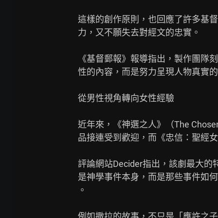
這樣的創作原則，也回應了許多基督
力，又不願失去對經文的忠實。

《基督郵報》報導指出，製作團隊刻
性的內容，而是努力呈現人物真實的
從男性視角轉向女性經驗

近年來，《神選之人》（The Chosen
品接連受到歡迎，而《忠信：聖經女
評論網站Decider指出，該劇最
是神學事件本身，而是那些事件如何
。

例如撒拉的故事，不只是「應許之子