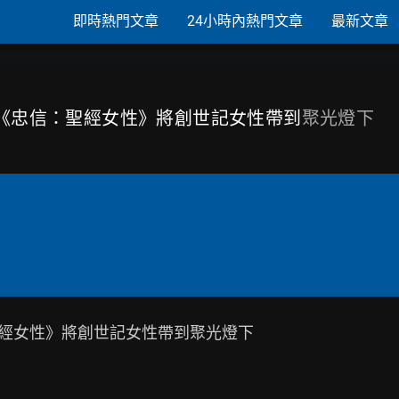
即時熱門文章
24小時內熱門文章
最新文章
影集《忠信：聖經女性》將創世記女性帶到
聚光燈下
經女性》將創世記女性帶到聚光燈下
