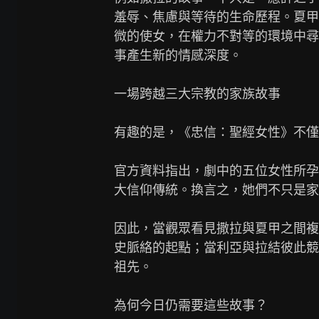
羞辱、焦慮與等待的生命歷程。夏甲
微的使女，在權力不對等的環境中尋
事產生新的情感深度。

一場跨越三大宗教的家族故事

有趣的是，《忠信：聖經女性》不僅
官方資料指出，劇中的五位女性所孕
大信仰傳統。換言之，她們不只是家
因此，當觀眾看見撒拉與夏甲之間複
史脈絡的起點；當利亞與拉結彼此競
祖先。

為何今日仍需要這些故事？
