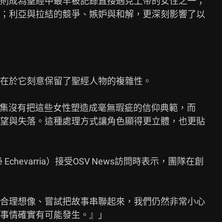
則成為聖經中最早被記錄直接遇見上帝的女性之一；

；利亞與拉結的競爭、嫉妒與和解，更深刻影響了以

在於它刻意保留了聖經人物的複雜性。

y》報導，劇集沒有把這些女性塑造成毫無瑕疵的信仰典範，而

望與失落。這種處理方式讓角色顯得更立體，也更貼

hevarria）接受OSV News訪問時表示，團隊在創

合理想像、嘗試把故事串聯起來，我們仍然非常小心

事情確實有可能發生。』」
