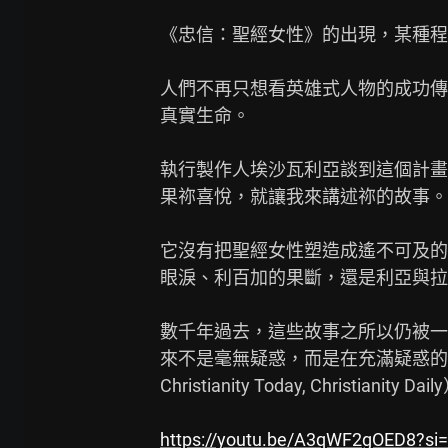
《忠信：聖經女性》的出現，某種程
人們不再只想看英雄式人物的成功傳
真實生命。

執行製作人埃沙瓦利亞談到這個計畫
果祢喜悅，就讓我來講述祢的故事。
它沒有把聖經女性塑造成遙不可及的
眼淚、利百加的果斷，還是利亞與拉
數千年過去，這些故事之所以仍被一
來不是毫無疑惑，而是在充滿疑惑的
Christianity Today, Christianity Daily
https://youtu.be/A3qWF2gOED8?si=