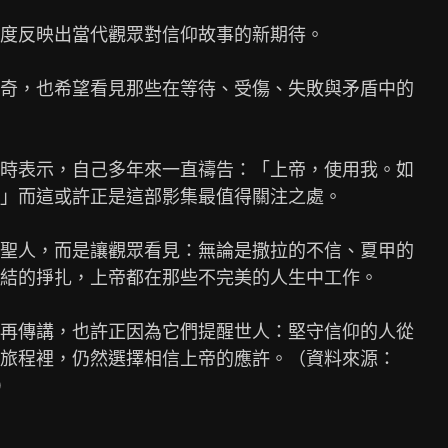
度反映出當代觀眾對信仰故事的新期待。

奇，也希望看見那些在等待、受傷、失敗與矛盾中的

時表示，自己多年來一直禱告：「上帝，使用我。如

」而這或許正是這部影集最值得關注之處。

聖人，而是讓觀眾看見：無論是撒拉的不信、夏甲的

結的掙扎，上帝都在那些不完美的人生中工作。

再傳講，也許正因為它們提醒世人：堅守信仰的人從

旅程裡，仍然選擇相信上帝的應許。（資料來源：

）
