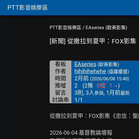
PTT
影音娛樂區
PTT影音娛樂區
/
EAseries (歐美影集)
[新聞] 從撒拉到夏甲：FOX
看板
EAseries
(歐美影集)
作者
hihihihehehe
(遠離塵囂)
時間
2月前
(2026/06/08 15:40)
推噓
2
(
2
推
0
噓
1
→
)
留言
3則, 3人
, 1月前
參與
最新
討論串
1/1
從撒拉到夏甲：FOX影集《忠信：聖
2026-06-04 基督教論壇報
