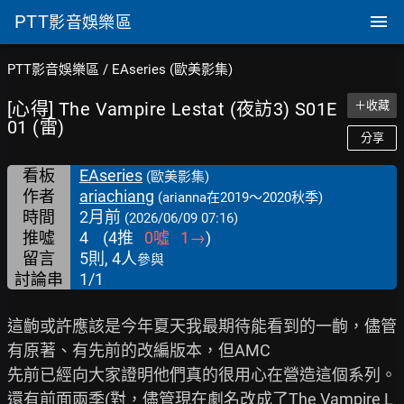
PTT
影音娛樂區
PTT影音娛樂區
/
EAseries (歐美影集)
[心得] The Vampire Lestat (夜訪3) S01E
＋收藏
01 (雷)
分享
看板
EAseries
(歐美影集)
作者
ariachiang
(arianna在2019～2020秋季)
時間
2月前
(2026/06/09 07:16)
推噓
4
(
4
推
0
噓
1
→
)
留言
5則, 4人
參與
討論串
1/1
這齣或許應該是今年夏天我最期待能看到的一齣，儘管
有原著、有先前的改編版本，但AMC

先前已經向大家證明他們真的很用心在營造這個系列。

還有前面兩季(對，儘管現在劇名改成了The Vampire L