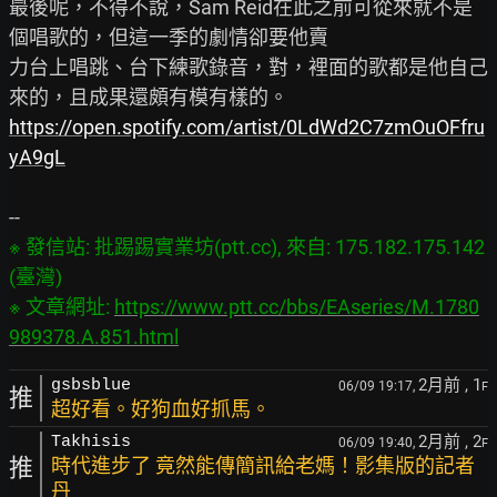
最後呢，不得不說，Sam Reid在此之前可從來就不是
個唱歌的，但這一季的劇情卻要他賣

力台上唱跳、台下練歌錄音，對，裡面的歌都是他自己
https://open.spotify.com/artist/0LdWd2C7zmOuOFfru
yA9gL
※ 發信站: 批踢踢實業坊(ptt.cc), 來自: 175.182.175.142 
(臺灣)

※ 文章網址: 
https://www.ptt.cc/bbs/EAseries/M.1780
989378.A.851.html
2月前
, 1
gsbsblue
06/09 19:17,
F
推
超好看。好狗血好抓馬。
2月前
, 2
Takhisis
06/09 19:40,
F
推
時代進步了 竟然能傳簡訊給老媽！影集版的記者
丹