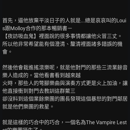
首先，逼他放棄平淡日子的人就是...總是哀哀叫的Loui
s跟Molloy合作的那本暢銷書－

【夜訪吸血鬼】裡面說的很多事情都讓他火冒三丈。

所以他非常希望能有個澄清、釐清裡面諸多錯誤的機
會。

然後他會栽進搖滾樂呢，就是他對門的那些三流業餘音
樂人造成的。當他看書看到越來越

火時，那些人的彆腳樂曲與演奏方式更是火上加油，讓
他直接衝到對門去教訓這群鱉三

卻沒料到這個業餘樂團的團長發現這個暴怒的對門鄰居
就是他們樂團的救星。

就是這樣的巧合中的巧合，一個名為The Vampire Lest