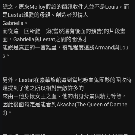
總之，原來Molloy假設的簡訊收件人並不是Louis，而
是Lestat親愛的母親、創造者與情人

Gabriella。

而從這一回所能一窺(當然還有後面的預告)的片段畫
面，Gabriella與Lestat之間的關係才

能說是真正的一言難盡，複雜程度遠勝Armand與Loui
s。

另外，Lestat在豪華旅館遭到當地吸血鬼團夥的圍攻時
還提到了他之所以相對無敵許多的

來由－他身懷女王之血、他的出身背景與精力等等。

因此後面肯定是能看到Akasha(The Queen of Damne
d)。
