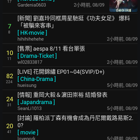
17
Gardenia0603
2小時前
,
08/09
[新聞] 劉嘉玲同框周星馳挺《功夫女足》 爆料
「被騙來客串」
7
[
HK-movie
]
8
hihihihehehe
2小時前
,
08/09
[售票] aespa 8/11 看台單張
10
[
Drama-Ticket
]
11
wl02833817
2小時前
,
08/09
[LIVE] 花開錦繡 EP01~04(SVIP/D+)
82
[
China-Drama
]
224
hueisung
5小時前
,
08/09
[情報] 重岡大毅＆濵田崇裕 結婚發表
24
[
Japandrama
]
31
SeanLi1013
5小時前
,
08/09
[討論] 羅柏派丁森有機會成為丹尼爾戴路易斯2.
0?
20
[
movie
]
41
lovepork
5小時前
,
08/09