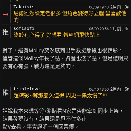
2月前
, 3
Takhisis
06/09 19:40,
F
→
尼爾雖然設定老很多 但角色變得好立體 蠻喜歡他
的
2月前
, 4
sofisofi
06/09 20:56,
F
推
終於有心得了 好想看 希望網飛快點上
對了，還有Molloy突然感到出手救援那段也很精彩。

儘管這個Molloy年長了點、資歷也淺了點，但是證明只
要有心有腦，戰力還是足夠的。

2月前
, 5
triplelove
06/10 13:50,
F
推
超精彩~等那麼久值得!周更一集太慢了!!!
話說我本來想等等/賭賭看N家是否能拿到同步上架，
結果發現沒有，結果還是忍不住多花

點V去看，事實證明－值回票價。
