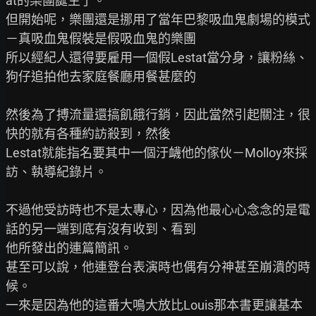
at的樂團誕生了。

但開始呢，樂團還是挪用了當年巴黎吸血鬼劇場的模式
－真吸血鬼假裝是假吸血鬼的樂團

所以經紀人還得要雇用一個假Lestat當分身，讓粉絲、
狗仔追拍他去家庭餐廳用餐甚麼的

然後為了搏流量還搞飢餓行銷，因此當然引起關注，很
快的就有各種約訪殺到，然後

Lestat就能指名要其中一個汙衊他的傢伙－Molloy來採
訪、執導紀錄片。

不過他受訪時也不是太專心，因為他最心心念念的是電
話的另一端到底有沒有收到、看到

他所發出的連篇簡訊。

甚至可以說，他連登台表演時也偶有分神甚至崩潰的時
候。

一來是因為他的這番大鳴大放比Louis那本書更讓基本