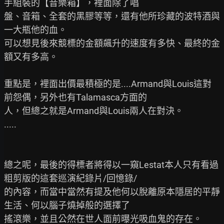
手組裝的【音樂箱】，裡面除了唱

盤、音箱、全套的黑膠等等，還有他所珍藏的波特酒與
一大瓶他的血。

可以想見後來競標的金額飆升的速度有多快、最終的金
額又有多高。

重點是，裡面出價最積極的是....Armand與Louis這對
前怨偶，另外也有Talamasca方面的

人，但總之就是Armand與Louis兩人在對決。

.....

總之呢，最後的得標者將得以一窺Lestat本人只有看過
粗剪版的這套巡演紀錄片/回憶錄/

的內容，而當中當然有提及他何以脫離原本隱居的平靜
生活、何以腦子燒掉般的選擇了

搖滾樂，並且公然在世人面前曝光吸血鬼的存在。
