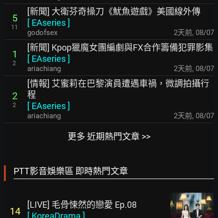
[新聞] 大衛芬奇操刀《魷魚遊戲》美國線外傳
5
[
EAseries
]
11
godofsex
2天前
,
08/07
[新聞] Kpop獵魔女團編劇與FX合作籌備犯罪影集
1
[
EAseries
]
2
ariachiang
2天前
,
08/07
[情報] 艾蜜莉在巴黎演員遭遇車禍，微調拍攝行
程
2
[
EAseries
]
2
ariachiang
2天前
,
08/07
更多 近期熱門文章 >>
PTT影音娛樂區 即時熱門文章
[LIVE] 毛骨悚然的戀愛 Ep.08
14
[
KoreaDrama
]