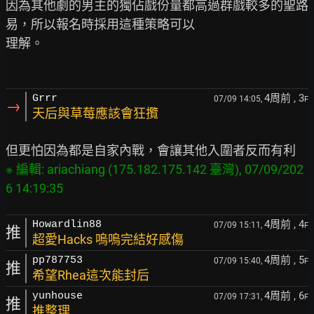
因為其他劇的男主的獨佔戲份量都高過群戲較多的聖路
易，所以報名時採用這種策略可以

理解。

4周前
, 3
Grrr
07/09 14:05,
F
→
天后與草莓應該會狂攬
※ 編輯: ariachiang (175.182.175.142 臺灣), 07/09/202
4周前
, 4
Howardlin88
07/09 15:11,
F
推
超愛Hacks 嗚嗚完結好感傷
4周前
, 5
pp787753
07/09 15:40,
F
推
希望Rhea這次能封后
4周前
, 6
yunhouse
07/09 17:31,
F
推
推整理