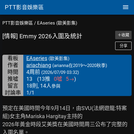
PTT
影音娛樂區
PTT影音娛樂區
/
EAseries (歐美影集)
[情報] Emmy 2026入圍及統計
＋收藏
分享
看板
EAseries
(歐美影集)
作者
ariachiang
(arianna在2019～2020秋季)
時間
4周前
(2026/07/09 03:32)
推噓
13
(
13
推
0
噓
5
→
)
留言
18則, 14人
參與
討論串
1/1