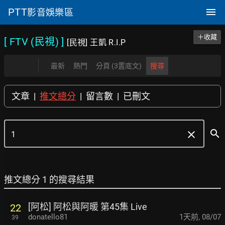
PTT
影音娛樂區
＋收藏
[ FTV (民視)
]
[民視] 王凱 R.I.P
最新
熱門
分頁 (3置底文)
搜尋
文章
|
推文總分
|
留言數
|
已刪文
search
clear
推文總分 1 的搜尋結果
[阿松] 阿松與阿暖 第45集 Live
22
donatello81
1天前
,
08/07
39