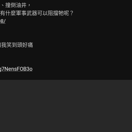
、撞倒油井，

08/
我笑到頭好痛

=g7NensFOB3o