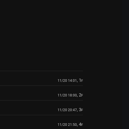
, 1
11/20 14:01
F
, 2
11/20 18:00
F
, 3
11/20 20:47
F
, 4
11/20 21:50
F