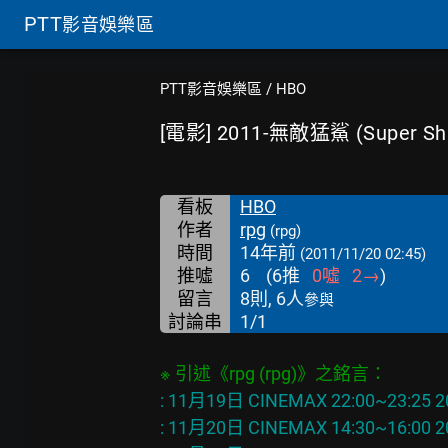
PTT
影音娛樂區
PTT影音娛樂區
/
HBO
[電影] 2011-無敵猛鯊 (Super Sh
看板
HBO
作者
rpg
(rpg)
時間
14年前
(2011/11/20 02:45)
推噓
6
(
6
推
0
噓
2
→
)
留言
8則, 6人
參與
討論串
1/1
: 11月19日 CINEMAX 22:00~23:25 
: 11月20日 CINEMAX 14:30~16:00 