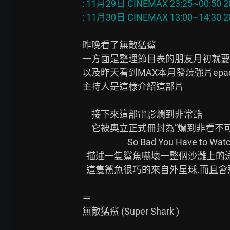
: 11月29日 CINEMAX 23:25~00:50 
昨晚看了無敵猛鯊

一方面是整理節目表的朋友月初就要
以及昨天看到MAX本月發燒強片epad o
主持人是這樣介紹這部片

　接下來這部電影爛到非常酷

　它被奧立正式冊封為”爛到非看不可
                      So Bad You Have to Watch It

  描述一隻鯊魚嚇壞一整個沙灘上的泳裝辣妹

  這隻鯊魚很巧的來自外星球.而且會飛喔~~~~

＝

無敵猛鯊 (Super Shark )
