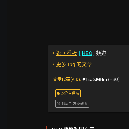
‣
返回看板
[
HBO
]
頻道
‣
更多 rpg 的文章
文章代碼(AID):
#1Eo6dGHm
(HBO)
更多分享選項
關閉廣告 方便截圖