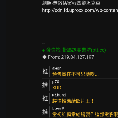
http://cdn.fd.uproxx.com/wp-conte
awon
推
預告實在不可思議呀...
p70
推
XDD
Mikuni
推
趕快推薦給囧片王！
LoveP
推
當初誰願意給錢製作這部電影啊? 實在