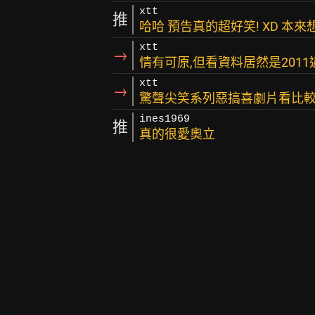
xtt
推
哈哈 預告真的超好笑! XD 本
xtt
→
情有可原,但看資料居然是2011近
xtt
→
驚聲尖笑系列惡搞喜劇片看比較適
ines1969
推
真的很愛奧立