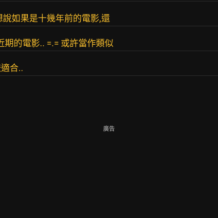
來想說如果是十幾年前的電影,還
期的電影.. =.= 或許當作類似
合..
廣告