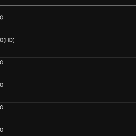
O
O(HD)
O
O
O
O