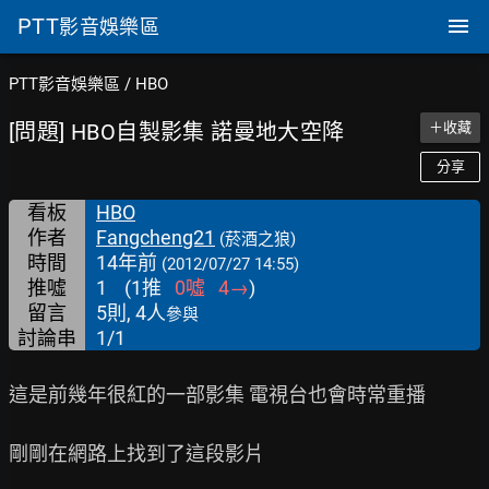
PTT
影音娛樂區
PTT影音娛樂區
/
HBO
[問題] HBO自製影集 諾曼地大空降
＋收藏
分享
看板
HBO
作者
Fangcheng21
(菸酒之狼)
時間
14年前
(2012/07/27 14:55)
推噓
1
(
1
推
0
噓
4
→
)
留言
5則, 4人
參與
討論串
1/1
這是前幾年很紅的一部影集 電視台也會時常重播

剛剛在網路上找到了這段影片
