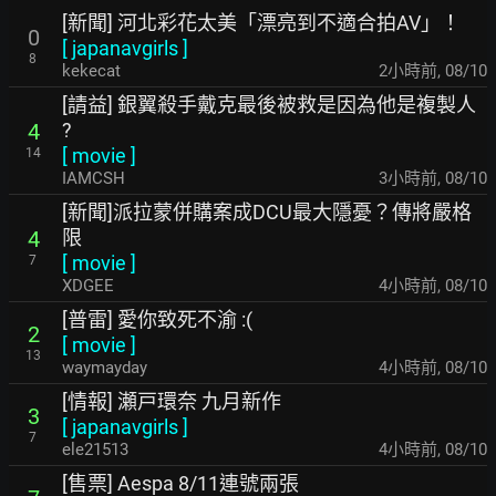
[新聞] 河北彩花太美「漂亮到不適合拍AV」！
0
[
japanavgirls
]
8
kekecat
2小時前
,
08/10
[請益] 銀翼殺手戴克最後被救是因為他是複製人
?
4
[
movie
]
14
IAMCSH
3小時前
,
08/10
[新聞]派拉蒙併購案成DCU最大隱憂？傳將嚴格
限
4
[
movie
]
7
XDGEE
4小時前
,
08/10
[普雷] 愛你致死不渝 :(
2
[
movie
]
13
waymayday
4小時前
,
08/10
[情報] 瀬戸環奈 九月新作
3
[
japanavgirls
]
7
ele21513
4小時前
,
08/10
[售票] Aespa 8/11連號兩張