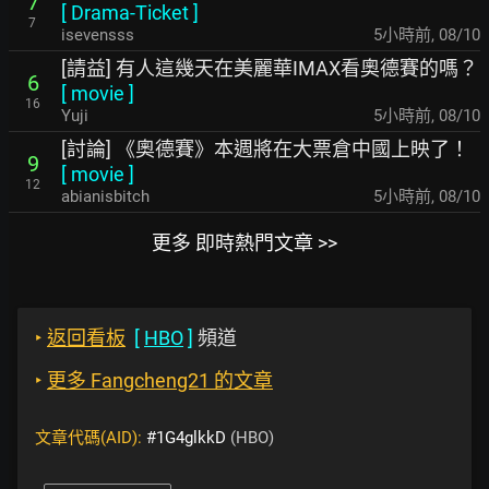
7
[
Drama-Ticket
]
7
isevensss
5小時前
,
08/10
[請益] 有人這幾天在美麗華IMAX看奧德賽的嗎？
6
[
movie
]
16
Yuji
5小時前
,
08/10
[討論] 《奧德賽》本週將在大票倉中國上映了！
9
[
movie
]
12
abianisbitch
5小時前
,
08/10
更多 即時熱門文章 >>
‣
返回看板
[
HBO
]
頻道
‣
更多 Fangcheng21 的文章
文章代碼(AID):
#1G4glkkD
(HBO)