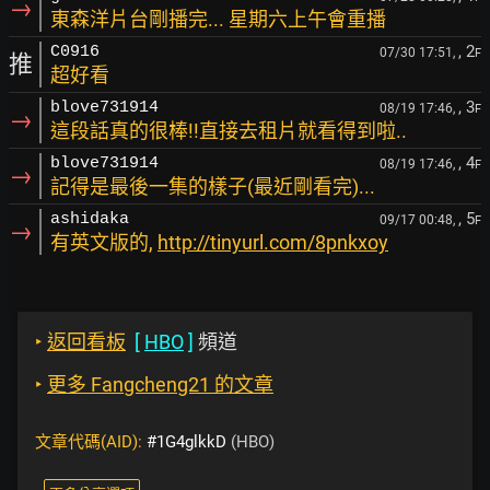
→
東森洋片台剛播完... 星期六上午會重播
, 2
C0916
07/30 17:51,
F
推
超好看
, 3
blove731914
08/19 17:46,
F
→
這段話真的很棒!!直接去租片就看得到啦..
, 4
blove731914
08/19 17:46,
F
→
記得是最後一集的樣子(最近剛看完)...
, 5
ashidaka
09/17 00:48,
F
→
有英文版的,
http://tinyurl.com/8pnkxoy
‣
返回看板
[
HBO
]
頻道
‣
更多 Fangcheng21 的文章
文章代碼(AID):
#1G4glkkD
(HBO)