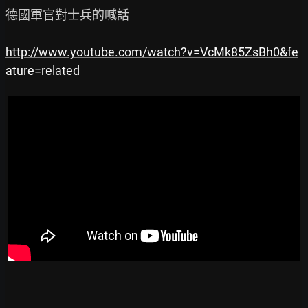
德國軍官對士兵的喊話

http://www.youtube.com/watch?v=VcMk85ZsBh0&fe
ature=related