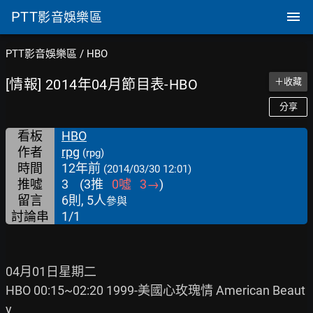
PTT
影音娛樂區
PTT影音娛樂區
/
HBO
[情報] 2014年04月節目表-HBO
＋收藏
分享
看板
HBO
作者
rpg
(rpg)
時間
12年前
(2014/03/30 12:01)
推噓
3
(
3
推
0
噓
3
→
)
留言
6則, 5人
參與
討論串
1/1