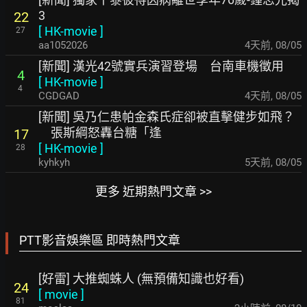
3
22
[
HK-movie
]
27
aa1052026
4天前
,
08/05
[新聞] 漢光42號實兵演習登場 台南車機徵用
4
[
HK-movie
]
4
CGDGAD
4天前
,
08/05
[新聞] 吳乃仁患帕金森氏症卻被直擊健步如飛？
張斯綱怒轟台糖「逢
17
[
HK-movie
]
28
kyhkyh
5天前
,
08/05
更多 近期熱門文章 >>
PTT影音娛樂區 即時熱門文章
[好雷] 大推蜘蛛人 (無預備知識也好看)
24
[
movie
]
81