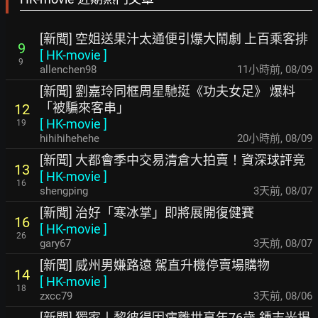
[新聞] 空姐送果汁太通便引爆大鬧劇 上百乘客排
9
[
HK-movie
]
9
allenchen98
11小時前
,
08/09
[新聞] 劉嘉玲同框周星馳挺《功夫女足》 爆料
「被騙來客串」
12
[
HK-movie
]
19
hihihihehehe
20小時前
,
08/09
[新聞] 大都會季中交易清倉大拍賣！資深球評竟
13
[
HK-movie
]
16
shengping
3天前
,
08/07
[新聞] 治好「寒冰掌」即將展開復健賽
16
[
HK-movie
]
26
gary67
3天前
,
08/07
[新聞] 威州男嫌路遠 駕直升機停賣場購物
14
[
HK-movie
]
18
zxcc79
3天前
,
08/06
[新聞] 獨家丨黎彼得因病離世享年76歲-鍾志光揭