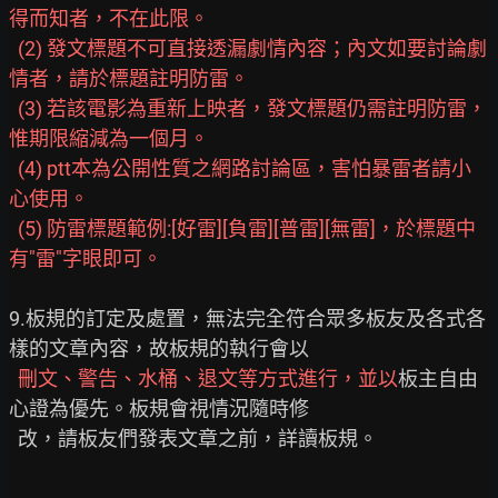
得而知者，不在此限。
(2) 發文標題不可直接透漏劇情內容；內文如要討論劇
情者，請於標題註明防雷。
(3) 若該電影為重新上映者，發文標題仍需註明防雷，
惟期限縮減為一個月。
(4) ptt本為公開性質之網路討論區，害怕暴雷者請小
心使用。
(5) 防雷標題範例:[好雷][負雷][普雷][無雷]，於標題中
有"雷"字眼即可。
9.板規的訂定及處置，無法完全符合眾多板友及各式各
樣的文章內容，故板規的執行會以

刪文、警告、水桶、退文等方式進行，並以
板主自由
心證為優先。板規會視情況隨時修

  改，請板友們發表文章之前，詳讀板規。
