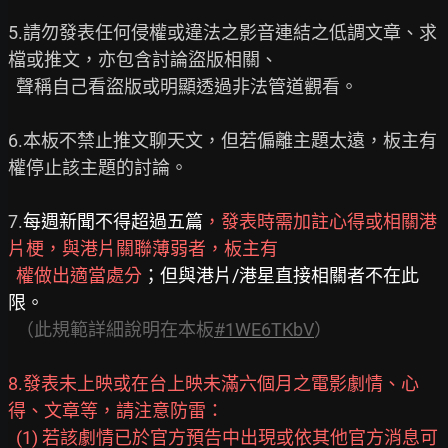
5.請勿發表任何侵權或違法之影音連結之低調文章、求
檔或推文，亦包含討論盜版相關、

  聲稱自己看盜版或明顯透過非法管道觀看。

6.本板不禁止推文聊天文，但若偏離主題太遠，板主有
權停止該主題的討論。

7.
每週新聞不得超過五篇
，發表時需加註心得或相關港
片梗，與港片關聯薄弱者，板主有
權做出適當處分
；但與港片/港星直接相關者不在此
限。
（此規範詳細說明在本板
#1WE6TKbV
）
8.發表未上映或在台上映未滿六個月之電影劇情、心
得、文章等，請注意防雷：
(1) 若該劇情已於官方預告中出現或依其他官方消息可