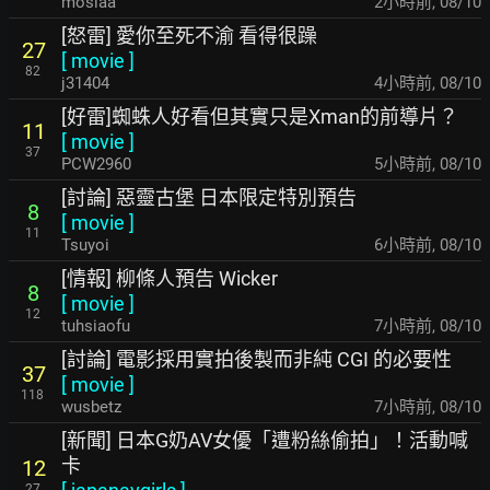
moslaa
2小時前
,
08/10
[怒雷] 愛你至死不渝 看得很躁
27
[
movie
]
82
j31404
4小時前
,
08/10
[好雷]蜘蛛人好看但其實只是Xman的前導片？
11
[
movie
]
37
PCW2960
5小時前
,
08/10
[討論] 惡靈古堡 日本限定特別預告
8
[
movie
]
11
Tsuyoi
6小時前
,
08/10
[情報] 柳條人預告 Wicker
8
[
movie
]
12
tuhsiaofu
7小時前
,
08/10
[討論] 電影採用實拍後製而非純 CGI 的必要性
37
[
movie
]
118
wusbetz
7小時前
,
08/10
[新聞] 日本G奶AV女優「遭粉絲偷拍」！活動喊
卡
12
27