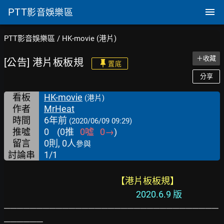
PTT
影音娛樂區
PTT影音娛樂區
/
HK-movie (港片)
＋收藏
[公告] 港片板板規
置底
分享
看板
HK-movie
(港片)
作者
MrHeat
時間
6年前
(2020/06/09 09:29)
推噓
0
(
0
推
0
噓
0
→
)
留言
0則, 0人
參與
討論串
1/1
　【港片板板規】
2020.6.9 版
─────────────────────────────────
──────
