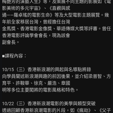
梅艷芳的演藝人生》等，及策展不同主題的影展如《電
影美術的多元宇宙》、《直觀與感

通——羅卓瑤的電影生命》等及大型電影主題展覽。幾
年前全家移居台灣，曾經擔任台灣

金馬獎、香港電影金像獎、華語傳媒大獎等評審。曾任
香港電影評論學會會長，現為該會

副會長。

■課程內容：

10/15（三）香港新浪潮的興起與名導點將錄

向學員闡述新浪潮興趣的前因後果，並介紹梁普智、方
育平、許鞍華、徐克、嚴浩、章國

明等多位主要闖將的電影風格和特色。

10/22（三）香港新浪潮電影的美學與類型突破

透過回顧香港新浪潮電影的片段，如《瘋劫》、《父子