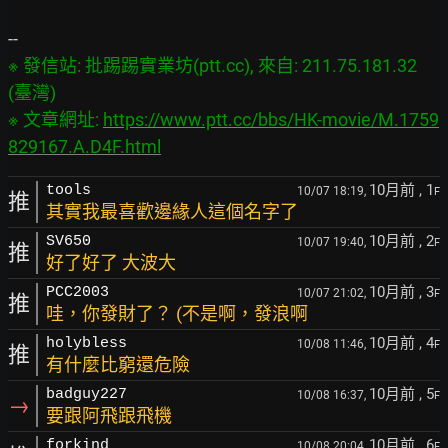
※ 發信站: 批踢踢實業坊(ptt.cc), 來自: 211.75.181.32 
(臺灣)

※ 文章網址: 
https://www.ptt.cc/bbs/HK-movie/M.1759
829167.A.D4F.html
10月前
, 1
tools
10/07 18:19,
F
推
其實我最喜歡邊緣人這個名字了
10月前
, 2
SV650
10/07 19:40,
F
推
好了好了 大波大
10月前
, 3
PCC2003
10/07 21:02,
F
推
哇，你發財了？ (不是啊，發浪啊
10月前
, 4
holybless
10/08 11:46,
F
推
有什麼比窮還危險
10月前
, 5
badguy227
10/08 16:37,
F
→
要跟阿飛跟飛機
10月前
, 6
forkind
10/08 20:04,
F