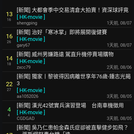
[新聞] 大都會季中交易清倉大拍賣！資深球評竟
13
[
HK-movie
]
16
shengping
1天前
,
08/07
[新聞] 治好「寒冰掌」即將展開復健賽
16
[
HK-movie
]
26
gary67
1天前
,
08/07
[新聞] 威州男嫌路遠 駕直升機停賣場購物
14
[
HK-movie
]
18
zxcc79
2天前
,
08/06
[新聞] 獨家丨黎彼得因病離世享年76歲-鍾志光揭
3
22
[
HK-movie
]
27
aa1052026
3天前
,
08/05
[新聞] 漢光42號實兵演習登場 台南車機徵用
4
[
HK-movie
]
4
CGDGAD
3天前
,
08/05
[新聞] 吳乃仁患帕金森氏症卻被直擊健步如飛？