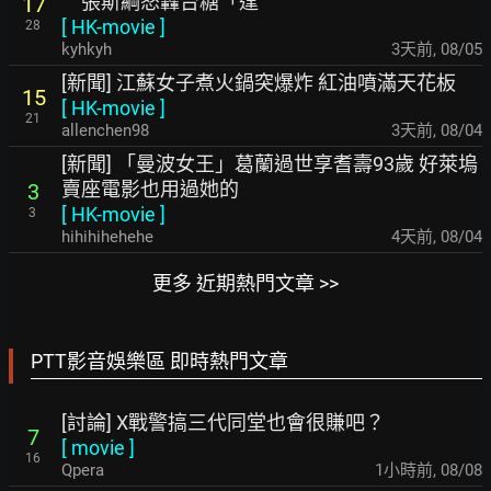
張斯綱怒轟台糖「逢
17
[
HK-movie
]
28
kyhkyh
3天前
,
08/05
[新聞] 江蘇女子煮火鍋突爆炸 紅油噴滿天花板
15
[
HK-movie
]
21
allenchen98
3天前
,
08/04
[新聞] 「曼波女王」葛蘭過世享耆壽93歲 好萊塢
賣座電影也用過她的
3
[
HK-movie
]
3
hihihihehehe
4天前
,
08/04
更多 近期熱門文章 >>
PTT影音娛樂區 即時熱門文章
[討論] X戰警搞三代同堂也會很賺吧？
7
[
movie
]
16
Qpera
1小時前
,
08/08