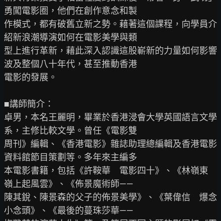
勇闖電影圈，他們在創作意念和製

作模式，都有破舊立新之勢。藉著這個課程，向學員介
紹新浪潮導演如何在電影美學與類

型上進行革新，藉此深入認識這股嶄新的力量如何影響
波及整個八十年代，甚至推動香港

電影的發展。

■講師簡介：

卓男，本名王麗明，畢業於香港浸會大學英國語言文學
系，主修比較文學。曾任《電影雙

周刊》編輯、《香港電影》雜誌助理總編輯及香港電影
資料館節目策劃等。多年來主編多

本電影書籍，包括《許鞍華　電影四十》、《林嶺東　
嶺上起風雲》、《佈景魔術師——

陳其銳、陳景森的父子的佈景美學》、《葉偉信　爆念
小念頭》、《最後的蔓珠莎華——
