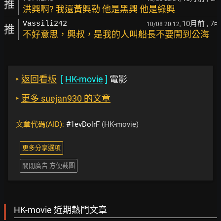
推
洪興啊? 我還黃興勒 他是黑興 他是綠興
10月前
, 7
Vassili242
10/08 20:12,
F
推
不好意思，興叔，是我的人叫船長不要開到公海
‣
返回看板
[
HK-movie
]
電影
‣
更多 suejan930 的文章
文章代碼(AID):
#1evDolrF
(HK-movie)
更多分享選項
關閉廣告 方便截圖
HK-movie 近期熱門文章