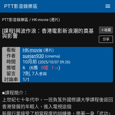
PTT
影音娛樂區
PTT影音娛樂區
/
HK-movie (港片)
[課程]興波作浪：香港電影新浪潮的奠基
＋收藏
與影響
分享
看板
HK-movie
(港片)
作者
suejan930
(cinema)
時間
10月前
(2025/10/07 09:26)
推噓
6
(
6
推
0
噓
1
→
)
留言
7則, 7人
參與
討論串
1/1
■課程簡介：

上世紀七十年代中，一班負笈外國修讀大學課程後返回
香港發展的年輕人，進入電視這個

新興行業接受了相當程度的訓練後，帶著一身「武功」