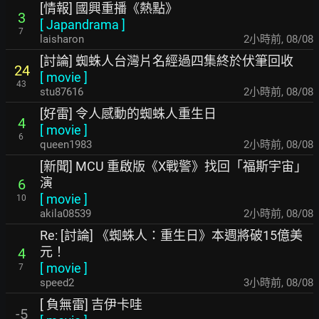
[情報] 國興重播《熱點》
3
[
Japandrama
]
7
laisharon
2小時前
,
08/08
[討論] 蜘蛛人台灣片名經過四集終於伏筆回收
24
[
movie
]
43
stu87616
2小時前
,
08/08
[好雷] 令人感動的蜘蛛人重生日
4
[
movie
]
6
queen1983
2小時前
,
08/08
[新聞] MCU 重啟版《X戰警》找回「福斯宇宙」
演
6
[
movie
]
10
akila08539
2小時前
,
08/08
Re: [討論] 《蜘蛛人：重生日》本週將破15億美
元！
4
[
movie
]
7
speed2
3小時前
,
08/08
[ 負無雷] 吉伊卡哇
-5