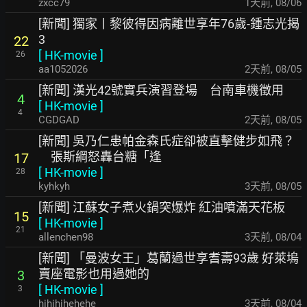
zxcc79
1天前
,
08/06
[新聞] 獨家丨黎彼得因病離世享年76歲-鍾志光揭
3
22
[
HK-movie
]
26
aa1052026
2天前
,
08/05
[新聞] 漢光42號實兵演習登場 台南車機徵用
4
[
HK-movie
]
4
CGDGAD
2天前
,
08/05
[新聞] 吳乃仁患帕金森氏症卻被直擊健步如飛？
張斯綱怒轟台糖「逢
17
[
HK-movie
]
28
kyhkyh
3天前
,
08/05
[新聞] 江蘇女子煮火鍋突爆炸 紅油噴滿天花板
15
[
HK-movie
]
21
allenchen98
3天前
,
08/04
[新聞] 「曼波女王」葛蘭過世享耆壽93歲 好萊塢
賣座電影也用過她的
3
[
HK-movie
]
3
hihihihehehe
3天前
,
08/04