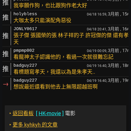
推
我寧願作狗，也比跟狗作老大好
3月前
, 15
holybless
04/18 16:59,
F
推
大咖太多只能演配角惡役
3月前
, 16
JONLY0617
04/18 20:41,
F
推
張子傑 張國榮的張 林子祥的子 許冠傑的傑 還有孝
天
3月前
, 17
pmpmp002
04/19 00:09,
F
推
看龍神太子認識他的，看過一次就很難忘記
3月前
, 18
badguy227
04/19 16:40,
F
推
看標題寫孝天，我還以為是朱孝天..
3月前
, 19
badguy227
04/19 16:40,
F
→
想說最近還看到他去上無限超越班啊
‣
返回看板
[
HK-movie
]
電影
‣
更多 kyhkyh 的文章