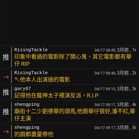
3月前
, 1
RisingTackle
04/17 08:45,
F
推
印象中看過的電影除了開心鬼，其它電影都有華
仔 RIP
3月前
, 2
RisingTackle
04/17 08:46,
F
→
↖他本人出演過的電影
3月前
, 3
gary67
04/17 09:10,
F
推
記得他在龍神太子裡演反派，R.I.P
3月前
, 4
shengping
04/17 09:17,
F
推
廟街十二少劉德華的頭馬,他跟華仔很好,潘不紅,華
仔主演
3月前
, 5
shengping
04/17 09:17,
F
→
的戲都盡量帶他