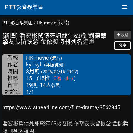
PTT
影音娛樂區
PTT影音娛樂區
/
HK-movie (港片)
[新聞] 潘宏彬驚傳死訊終年63歲 劉德華
＋收藏
摯友長留懷念 金像獎特刊列名
追思
分享
看板
HK-movie
(港片)
作者
kyhkyh
(丼振鈍藏)
時間
3月前
(2026/04/16 23:27)
推噓
15
(
15
推
0
噓
4
→
)
留言
19則, 14人
參與
討論串
1/1
https://www.stheadline.com/film-drama/3562945
潘宏彬驚傳死訊終年63歲 劉德華摯友長留懷念 金像獎
特刊列名追思
