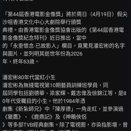
「第44屆香港電影金像獎」將於周日（4月19日）假尖
沙咀香港文化中心大劇院舉行頒獎

典禮。由香港電影金像獎協會出版的《第44屆香港電
影金像獎紀念特刊》近日推出，當中

的「永垂懷念·已故影人」欄目，竟驚見潘宏彬的名字
與圖片，並列明其逝世年份為2026

年，終年63歲。

潘宏彬80年代當紅小生

潘宏彬為無綫電視第10期藝員訓練班學員，同

屆同學包括劉德華、梁家輝、戴志偉及徐錦江等，是8
0年代受矚目的小生。他於1984年憑

劇集《新紮師兄》中「陳厚德」一角走紅，並參演過
《獵鷹》、《鹿鼎記》及《神鵰俠侶

》等多部TVB經典劇集。除了電視圈，亦染指影壇，曾