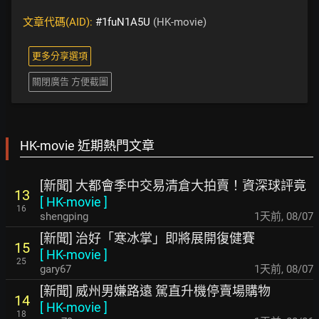
文章代碼(AID):
#1fuN1A5U
(HK-movie)
更多分享選項
關閉廣告 方便截圖
HK-movie 近期熱門文章
[新聞] 大都會季中交易清倉大拍賣！資深球評竟
13
[
HK-movie
]
16
shengping
1天前
,
08/07
[新聞] 治好「寒冰掌」即將展開復健賽
15
[
HK-movie
]
25
gary67
1天前
,
08/07
[新聞] 威州男嫌路遠 駕直升機停賣場購物
14
[
HK-movie
]
18