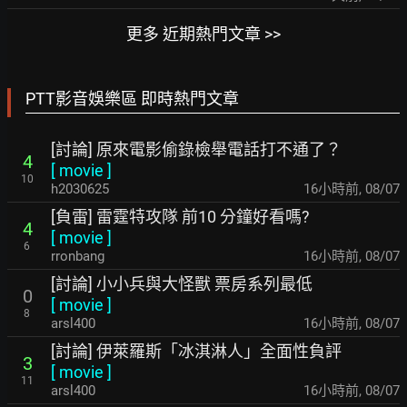
更多 近期熱門文章 >>
PTT影音娛樂區 即時熱門文章
[討論] 原來電影偷錄檢舉電話打不通了？
4
[
movie
]
10
h2030625
16小時前
,
08/07
[負雷] 雷霆特攻隊 前10 分鐘好看嗎?
4
[
movie
]
6
rronbang
16小時前
,
08/07
[討論] 小小兵與大怪獸 票房系列最低
0
[
movie
]
8
arsl400
16小時前
,
08/07
[討論] 伊萊羅斯「冰淇淋人」全面性負評
3
[
movie
]
11
arsl400
16小時前
,
08/07