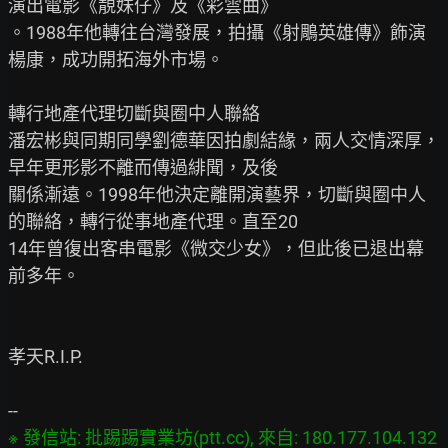
演出電影《靚妹仔》及《彩雲曲》

。1988年他轉往台灣發展，拍攝《射鵰英雄傳》飾演
楊康，成功開拓海外市場。

轉行地產代理切斷與圈中人聯絡

潘宏彬與同期同學劉德華因拍劇結緣，兩人交情深厚，
早年更形影不離而傳過緋聞，及後

關係漸遠。1998年他決定離開演藝界，切斷與圈中人
的聯絡，轉行從事地產代理。直至20

14年曾復出客串電影《微交少女》，但此後已退出幕
前多年。

孝天R.I.P.

※ 發信站: 批踢踢實業坊(ptt.cc), 來自: 180.177.104.132 