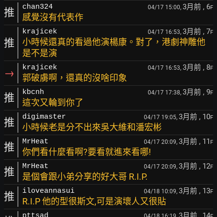
3月前
, 6
chan324
04/17 15:00,
F
推
感覺沒有代表作
3月前
, 7
krajicek
04/17 16:53,
F
推
小時候還真的看過他演楊康。對了，港劇神雕他
是不是演
3月前
, 8
krajicek
04/17 16:53,
F
→
郭破虜啊，還真的沒啥印象
3月前
, 9
kbcnh
04/17 17:38,
F
推
這次又輪到你了
3月前
, 10
digimaster
04/17 19:05,
F
推
小時候老是分不出來吳大維和潘宏彬
3月前
, 11
MrHeat
04/17 20:09,
F
推
你們看什麼看啊?要看就進來看哪!
3月前
, 12
MrHeat
04/17 20:09,
F
推
是個會跟小弟分享的好大哥 R.I.P.
3月前
, 13
iloveannasui
04/18 10:09,
F
推
R.I.P 他的型很斯文,可是演壞人又很貼
3月前
, 14
pttsad
04/18 16:19,
F