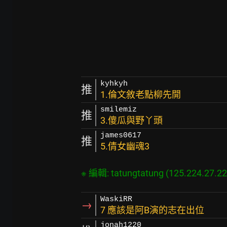
kyhkyh
推
1.倫文敘老點柳先開
smilemiz
推
3.傻瓜與野丫頭
james0617
推
5.倩女幽魂3
WaskiRR
→
7 應該是阿B演的志在出位
jonah1220