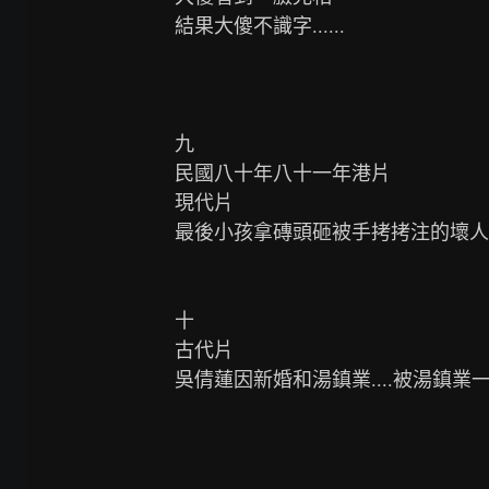
結果大傻不識字......

九

民國八十年八十一年港片

現代片

最後小孩拿磚頭砸被手拷拷注的壞人
十

古代片

吳倩蓮因新婚和湯鎮業....被湯鎮業一