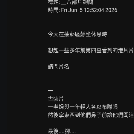
標題: ＿八部片詢問

時間: Fri Jun  5 13:52:04 2026

今天在抽菸區靜坐休息時

想起一些多年前第四臺看到的港片片
請問片名

一

古裝片

一老婦與一年輕人各以布矇眼

然後拿東西到他們鼻子前讓他們聞這
最後....腳....
