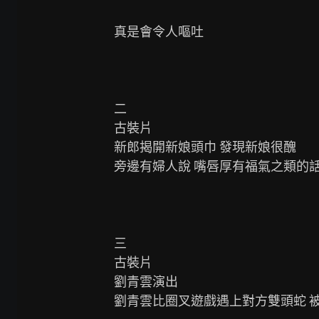
真是會令人嘔吐

二

古裝片

新郎揭開新娘頭巾 發現新娘很醜

旁邊有婦人說 嘴唇厚有福氣之類的話
三

古裝片

劉青雲演出

劉青雲比圈叉遊戲遇上對方雙頭蛇 被