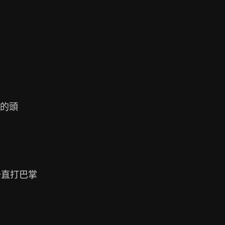
的頭

直打巴掌
