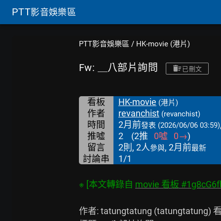
PTT
影音娛樂區
PTT影音娛樂區
/
HK-movie (港片)
Fw: ＿八部片詢問
已刪文
看板
HK-movie
(港片)
作者
revanchist
(revanchist)
時間
2月前
發表
(2026/06/06 03:59)
推噓
2
(
2
推
0
噓
0
→
)
留言
2則, 2人
, 2月前
參與
最新
討論串
1/1
※ [本文轉錄自 
movie 看板 #1g8cG6f
作者: tatungtatung (tatungtatung) 看