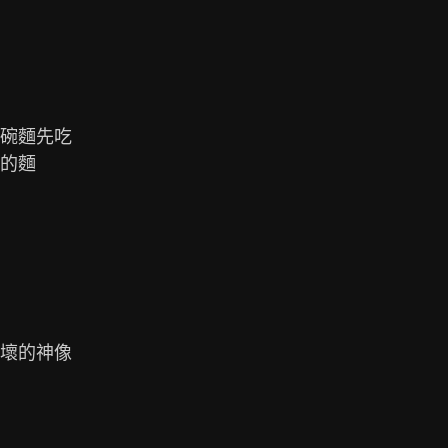
碗麵先吃

的麵

壞的神像
