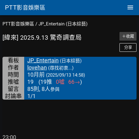
PTT
影音娛樂區
PTT影音娛樂區
/
JP_Entertain (日本綜藝)
[緯來] 2025.9.13 驚奇調查局
＋收藏
分享
看板
JP_Entertain
(日本綜藝)
作者
lovehan
(尋找初衷...)
時間
10月前
(2025/09/13 14:58)
推噓
19
(
19
推
0
噓
66
→
)
留言
85則, 8人
參與
討論串
1/1
23:00
