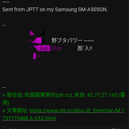
-----

Sent from JPTT on my Samsung SM-A505GN.

--

◣ 
   ◢
   <◢
.  .
◣
野ブタパワー ~~~

  ╰◥
 @@ 
[31m    
          囿`入!!

＞
︱﹨
※ 發信站: 批踢踢實業坊(ptt.cc), 來自: 42.77.27.145 (臺
灣)

※ 文章網址: 
https://www.ptt.cc/bbs/JP_Entertain/M.1
757775488.A.EA3.html