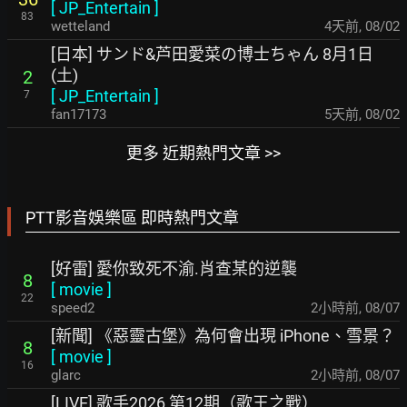
[
JP_Entertain
]
83
wetteland
4天前
,
08/02
[日本] サンド&芦田愛菜の博士ちゃん 8月1日
(土)
2
[
JP_Entertain
]
7
fan17173
5天前
,
08/02
更多 近期熱門文章 >>
PTT影音娛樂區 即時熱門文章
[好雷] 愛你致死不渝.肖查某的逆襲
8
[
movie
]
22
speed2
2小時前
,
08/07
[新聞] 《惡靈古堡》為何會出現 iPhone、雪景？
8
[
movie
]
16
glarc
2小時前
,
08/07
[LIVE] 歌手2026 第12期（歌王之戰）