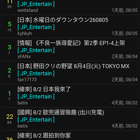
11
[
JP_Entertain
]
39
wetteland
1天前
,
08/05
[日本] 水曜日のダウンタウン260805
5
[
JP_Entertain
]
16
kyhkyh
1天前
,
08/05
[情報] 《不良一族尋愛記》第2季 EP1-4上架
3
[
JP_Entertain
]
7
xFANx
2天前
,
08/04
[日本] 野田クリの野望 8月4日(火) TOKYO MX
2
[
JP_Entertain
]
8
fan17173
2天前
,
08/04
[緯來] 8/2 日本我來了
1
[
JP_Entertain
]
7
batis
4天前
,
08/02
[國興] 8/2 歐兜邁冒險趣 (出川充電)
22
[
JP_Entertain
]
84
batis
4天前
,
08/02
[緯來] 8/2 跟拍到你家
36