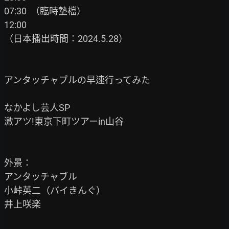
07:30  （臨時墊檔）

12:00

（日本播出時間：2024.5.28）

アンタッチャブルの早速行ってみた

なかよし芸人SP

激アツ!東京下町ツアーin山谷

外景：

アンタッチャブル

小峠英二（バイきんぐ）

井上咲楽
