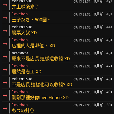
10月前
, 42
cobras638
09/13 23:31,
F
→
井上咲楽來了
10月前
, 43
lovehan
09/13 23:32,
F
→
玉子焼き，500圓。
10月前
, 44
cobras638
09/13 23:32,
F
→
股票大叔 XD
10月前
, 45
lovehan
09/13 23:32,
F
→
店裡的人是哪位？ XD
10月前
, 46
newsnew
09/13 23:33,
F
→
原來不是店長 這樣還收錢 XD
10月前
, 47
lovehan
09/13 23:33,
F
→
居然是志工 XD
10月前
, 48
cobras638
09/13 23:33,
F
→
不是店長 這樣也可以收錢? XD
10月前
, 49
lovehan
09/13 23:34,
F
→
剛剛那裡好像Live House XD
10月前
, 50
lovehan
09/13 23:34,
F
→
もつの針谷