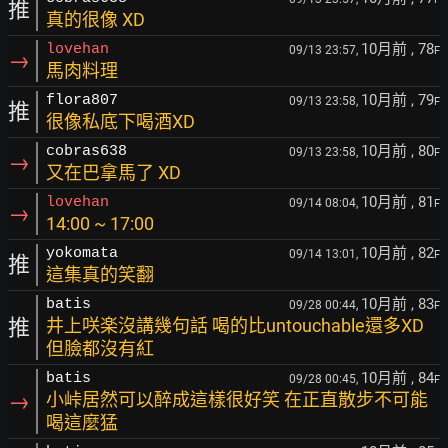
推
真的很像 XD
10月前
, 78
lovehan
09/13 23:57,
F
→
馬肉料理
10月前
, 79
flora807
09/13 23:58,
F
推
很像私底下喝酒XD
10月前
, 80
cobras638
09/13 23:58,
F
→
又在巴拿馬了 XD
10月前
, 81
lovehan
09/14 08:04,
F
→
14:00 ~ 17:00
10月前
, 82
yokomata
09/14 13:01,
F
推
這集真的笑翻
10月前
, 83
batis
09/28 00:44,
F
推
井上咲楽沒講幾句話 喝的比untouchable還多XD
但臉都沒有紅
10月前
, 84
batis
09/28 00:45,
F
→
小峠居然可以醉成這樣很好笑 在正直散步不可能
喝這麼猛