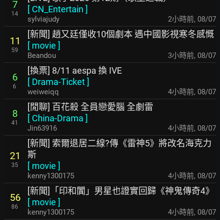
7
[
CN_Entertain
]
14
sylviajudy
2小時前
,
08/07
[新聞] 趙又廷僅收10個劇本 遇中國影視寒冬感慨
11
[
movie
]
59
Beandou
3小時前
,
08/07
[換票] 8/11 aespa 換 IVE
6
[
Drama-Ticket
]
6
weiweiqq
4小時前
,
08/07
[閒聊] 百花殺 全員戀愛腦 全劇雷
8
[
China-Drama
]
41
Jin63916
4小時前
,
08/07
[新聞] 索爾退居二線?傳《雷神5》將改名海克力
斯
21
[
movie
]
35
kenny1300175
4小時前
,
08/07
[新聞]「印和闐」男星也證實回歸《神鬼傳奇4》
56
[
movie
]
86
kenny1300175
4小時前
,
08/07