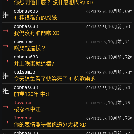
你想問他什麼？ 沒什麼想問的 XD
10月前
, 69
cobras638
09/13 23:50,
F
推
有種很稀有的感覺
10月前
, 70
cobras638
09/13 23:51,
F
→
我們沒有油門啦 XD
10月前
, 71
newsnew
09/13 23:52,
F
→
咲楽就這樣？
10月前
, 72
cobras638
09/13 23:52,
F
→
井上咲楽就這樣?
10月前
, 73
taisam23
09/13 23:52,
F
推
今天這集看了快笑死了 有夠歡樂的
10月前
, 74
cobras638
09/13 23:55,
F
推
開業120年 中江
10月前
, 75
lovehan
09/13 23:56,
F
→
桜なべ中江
10月前
, 76
lovehan
09/13 23:57,
F
→
你的表情變得很像追分大叔 XD
10月前
, 77
cobras638
09/13 23:57,
F