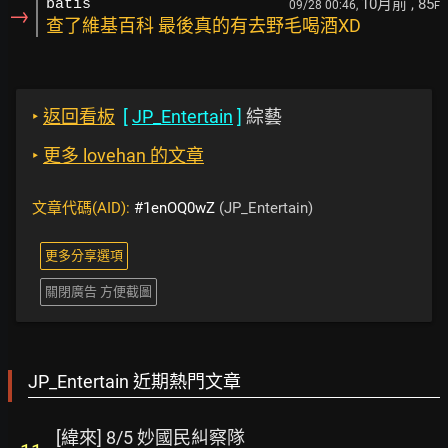
10月前
, 85
batis
09/28 00:46,
F
→
查了維基百科 最後真的有去野毛喝酒XD
‣
返回看板
[
JP_Entertain
]
綜藝
‣
更多 lovehan 的文章
文章代碼(AID):
#1enOQ0wZ
(JP_Entertain)
更多分享選項
關閉廣告 方便截圖
JP_Entertain 近期熱門文章
[緯來] 8/5 妙國民糾察隊