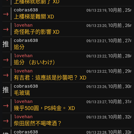
上樓梯就悲劇了 XD
10月前
, 25
cobras638
09/13 23:19,
F
→
上樓梯是難關 XD
10月前
, 26
lovehan
09/13 23:20,
F
→
奇怪靴子的影響 XD
10月前
, 27
cobras638
09/13 23:21,
F
推
追分
10月前
, 28
lovehan
09/13 23:22,
F
→
追分 （おいわけ）
10月前
, 29
lovehan
09/13 23:22,
F
→
有吉君：這應該是抄襲吧？ XD
10月前
, 30
cobras638
09/13 23:26,
F
推
毛玻璃
10月前
, 31
lovehan
09/13 23:27,
F
→
幾乎500圓，PS純金。 XD
10月前
, 32
lovehan
09/13 23:28,
F
→
柴田居然不喝啤酒？
10月前
, 33
cobras638
09/13 23:28,
F