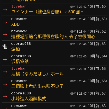
10月前
, 60
lovehan
09/13 23:42,
F
→
ウインナー（維也納香腸），500圓。
10月前
, 61
newsnew
09/13 23:43,
F
→
XDD
10月前
, 62
newsnew
09/13 23:44,
F
→
這種場所適合那種很會聊的人 去了會很開心
10月前
, 63
cobras638
09/13 23:45,
F
推
淚橋
10月前
, 64
cobras638
09/13 23:45,
F
→
淚橋會館
10月前
, 65
lovehan
09/13 23:46,
F
→
泪橋（なみだばし）ホール
10月前
, 66
newsnew
09/13 23:47,
F
→
三個臉上看的出來喝不少了
10月前
, 67
cobras638
09/13 23:47,
F
→
小峠進入酒醉模式
10月前
, 68
newsnew
09/13 23:48,
F
→