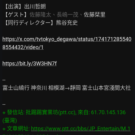
【出演】出川哲朗

【ゲスト】
佐藤隆太、長嶋一茂、
佐藤栞里

【同行ディレクター】熊谷充史

https://x.com/tvtokyo_degawa/status/174171285540
8554432/video/1
https://bit.ly/3W3HN7f
--

富士山繞行 神奈川 相模湖→靜岡 富士山本宮淺間大社

※ 發信站: 批踢踢實業坊(ptt.cc), 來自: 61.70.145.136 
(臺灣)

※ 文章網址: 
https://www.ptt.cc/bbs/JP_Entertain/M.1