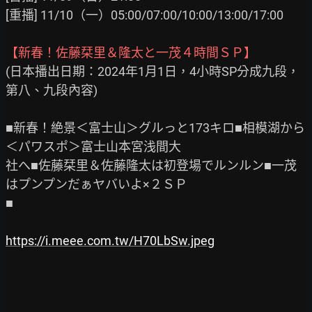
[重播] 11/10（一）05:00/07:00/10:00/13:00/17:00

【新春！佐藤栞里＆隆太と一茂４時間ＳＰ】
(日本播出日期：2024年1月1日，4小時SP分成九段，
第八、九段內容)

■新春！絶景＜富士山＞グルっと173キロ■相模湖から
＜パワスポ＞富士山本宮浅間大

社へ■佐藤栞里＆佐藤隆太は初登場でルンルン■一茂
はプンプンだぁヤバいよ×２ＳＰ

■

https://i.meee.com.tw/H70LbSw.jpeg