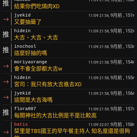
11/09 21:56,
F
推
結果你們吃燒肉XD
9月前
, 151
jyekid
11/09 21:56,
F
→
又要抽籤了
9月前
, 152
hidein
11/09 21:58,
F
推
大吉、大吉、大吉
9月前
, 153
inschool
11/09 21:58,
F
推
這麼好抽的嗎
9月前
, 154
moriyaorange
11/09 21:58,
F
→
會不會全部都大吉w
9月前
, 155
hidein
11/09 21:58,
F
→
宮司：我只有放大吉進去XD
9月前
, 156
jyekid
11/09 21:58,
F
→
這間是大吉海嗎
9月前
, 157
flora807
11/09 21:59,
F
推
每間神社的大吉比例是不是比較高
9月前
, 158
batis
11/09 22:07,
F
→
栞里是TBS國王的早午餐主持人 知名度還是很夠