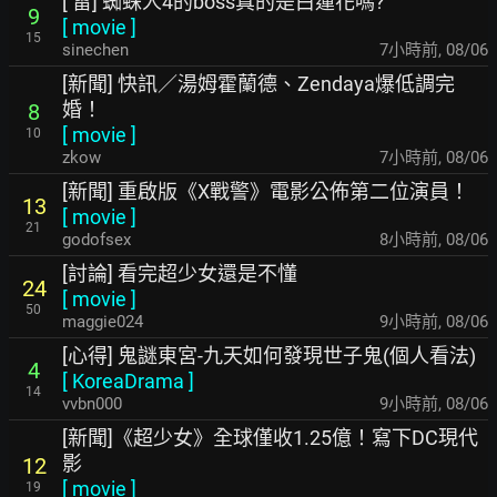
[ 雷] 蜘蛛人4的boss真的是白蓮花嗎?
9
[
movie
]
15
sinechen
7小時前
,
08/06
[新聞] 快訊／湯姆霍蘭德、Zendaya爆低調完
婚！
8
[
movie
]
10
zkow
7小時前
,
08/06
[新聞] 重啟版《X戰警》電影公佈第二位演員！
13
[
movie
]
21
godofsex
8小時前
,
08/06
[討論] 看完超少女還是不懂
24
[
movie
]
50
maggie024
9小時前
,
08/06
[心得] 鬼謎東宮-九天如何發現世子鬼(個人看法)
4
[
KoreaDrama
]
14
vvbn000
9小時前
,
08/06
[新聞]《超少女》全球僅收1.25億！寫下DC現代
影
12
[
movie
]
19