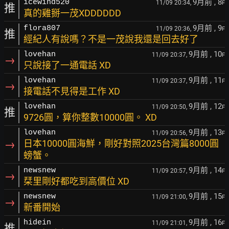
9月前
, 8
icewind520
11/09 20:34,
F
推
真的雞掰一茂XDDDDDD
9月前
, 9
flora807
11/09 20:36,
F
推
經紀人有說嗎？不是一茂說我還是回去好了
9月前
, 10
lovehan
11/09 20:37,
F
→
只說接了一通電話 XD
9月前
, 11
lovehan
11/09 20:37,
F
→
接電話不見得是工作 XD
9月前
, 12
lovehan
11/09 20:50,
F
推
9726圓，算你整數10000圓。 XD
9月前
, 13
lovehan
11/09 20:56,
F
→
日本10000圓海鮮，剛好對照2025台灣篇8000圓
螃蟹。
9月前
, 14
newsnew
11/09 20:57,
F
→
栞里剛好都吃到高價位 XD
9月前
, 15
newsnew
11/09 21:00,
F
→
新番開始
9月前
, 16
hidein
11/09 21:01,
F
推