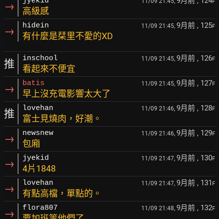
9月前
, 124
jyekid
11/09 21:45,
F
→
高級感
9月前
, 125
hidein
11/09 21:45,
F
→
有什麼是栞里不愛的XD
9月前
, 126
inschool
11/09 21:45,
F
推
看起來不便宜
9月前
, 127
batis
11/09 21:45,
F
→
早上沒充電影響太大了
9月前
, 128
lovehan
11/09 21:46,
F
推
富士見燒肉，好潮。
9月前
, 129
newsnew
11/09 21:46,
F
→
包廂
9月前
, 130
jyekid
11/09 21:47,
F
→
4片1848
9月前
, 131
lovehan
11/09 21:47,
F
→
有點高檔，單點的。
9月前
, 132
flora807
11/09 21:48,
F
→
要加班等他們了