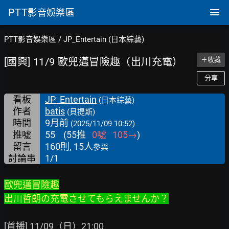
PTT
影音娛樂區
PTT影音娛樂區
/
JP_Entertain (日本綜藝)
[國興] 11/9 歐兜邁冒險趣（出川充電）
＋收藏
分享
看板
JP_Entertain
(日本綜藝)
作者
batis
(貝提斯)
時間
9月前
(2025/11/09 10:52)
推噓
55
(
55
推
0
噓
105
→
)
留言
160則, 15人
參與
討論串
1/1
歐兜邁冒險趣
出川哲朗の充電させてもらえませんか？
[首播] 11/09（日）21:00
