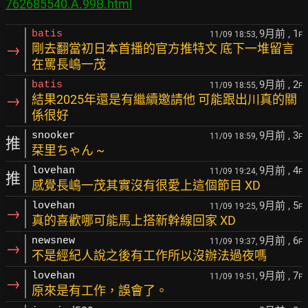
762685540.A.99B.html
9月前
, 1
batis
11/09 18:53,
F
→
剛去翻當初日本首播的官方推特文 底下一堆留言
在罵長嶋一茂
9月前
, 2
batis
11/09 18:55,
F
→
結果2025年還是有繼續邀請他 可能跟出川真的關
係很好
9月前
, 3
snooker
11/09 18:59,
F
推
栞里ちゃん ~
9月前
, 4
lovehan
11/09 19:24,
F
推
感覺長嶋一茂其實沒有很愛上這個節目 XD
9月前
, 5
lovehan
11/09 19:25,
F
→
真的喜歡哪可能馬上搭新幹線回家 XD
9月前
, 6
newsnew
11/09 19:37,
F
→
不是經紀人說之後有工作所以沒辦法過夜嗎
9月前
, 7
lovehan
11/09 19:51,
F
→
原來是有工作，誤會了。