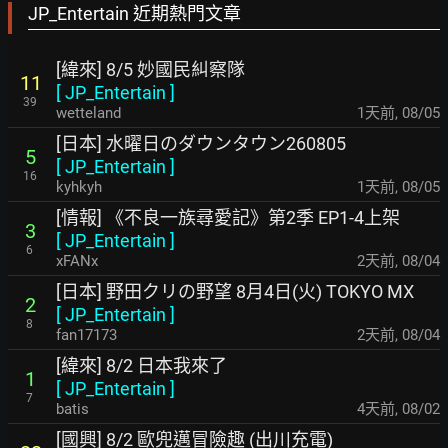
JP_Entertain 近期熱門文章
[緯來] 8/5 妙國民糾察隊
11
[
JP_Entertain
]
39
wetteland
1天前
,
08/05
[日本] 水曜日のダウンタウン260805
5
[
JP_Entertain
]
16
kyhkyh
1天前
,
08/05
[情報] 《不良一族尋愛記》第2季 EP1-4上架
3
[
JP_Entertain
]
6
xFANx
2天前
,
08/04
[日本] 野田クリの野望 8月4日(火) TOKYO MX
2
[
JP_Entertain
]
8
fan17173
2天前
,
08/04
[緯來] 8/2 日本我來了
1
[
JP_Entertain
]
7
batis
4天前
,
08/02
[國興] 8/2 歐兜邁冒險趣 (出川充電)