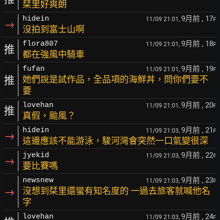
栞里好爽朗
9月前
, 17
hidein
11/09 21:01,
F
→
沒拍到富士山啊
9月前
, 18
flora807
11/09 21:01,
F
推
都在強風中騎車
9月前
, 19
fufan
11/09 21:01,
F
推
她們說是試作品，全品項的海鮮丼，問你們要不
要
9月前
, 20
lovehan
11/09 21:01,
F
推
真假，颱風？
9月前
, 21
hidein
11/09 21:03,
F
→
這邊應該不能游泳，駿河灣會突然一口氣變很深
9月前
, 22
jyekid
11/09 21:03,
F
→
要比賽嗎
9月前
, 23
newsnew
11/09 21:03,
F
→
沒想到栞里還蠻有知名度的 一過去旅客就喊他名
字
9月前
, 24
lovehan
11/09 21:03,
F