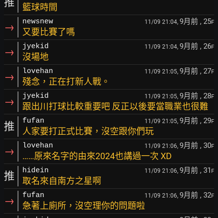
推
籃球時間
9月前
, 25
newsnew
11/09 21:04,
F
→
又要比賽了嗎
9月前
, 26
jyekid
11/09 21:04,
F
→
沒場地
9月前
, 27
lovehan
11/09 21:05,
F
→
殘念，正在打新人戰。
9月前
, 28
jyekid
11/09 21:05,
F
→
跟出川打球比較重要吧 反正以後要當職業也很難
9月前
, 29
fufan
11/09 21:05,
F
推
人家要打正式比賽，沒空跟你們玩
9月前
, 30
lovehan
11/09 21:06,
F
→
……原來名字的由來2024也講過一次 XD
9月前
, 31
hidein
11/09 21:06,
F
推
取名來自南方之星啊
9月前
, 32
fufan
11/09 21:06,
F
→
急著上廁所，沒空理你的問題啦