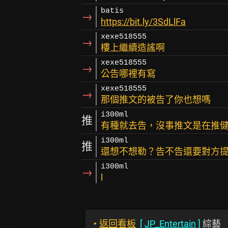
batis
→
https://bit.ly/3SdLlFa
xexe518555
→
樓上繼續造謠啊
xexe518555
→
公告哪裡有寫
xexe518555
→
那個推文的被告了你也想嗎
i300ml
推
有種就去告，沒事推文是在推
i300ml
推
還想不想勒？告不告還要對方提醒
i300ml
→
l
‣
返回看板
[
JP_Entertain
]
綜藝