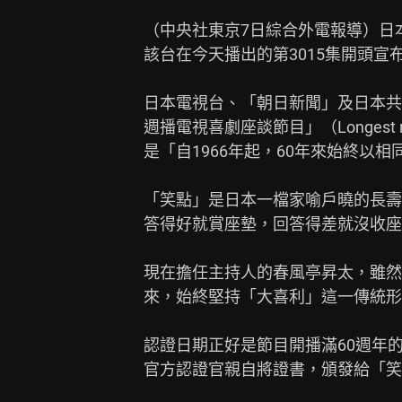
（中央社東京7日綜合外電報導）日
該台在今天播出的第3015集開頭宣
日本電視台、「朝日新聞」及日本共
週播電視喜劇座談節目」（Longest runni
是「自1966年起，60年來始終以
「笑點」是日本一檔家喻戶曉的長壽
答得好就賞座墊，回答得差就沒收座
現在擔任主持人的春風亭昇太，雖然
來，始終堅持「大喜利」這一傳統形
認證日期正好是節目開播滿60週年的
官方認證官親自將證書，頒發給「笑