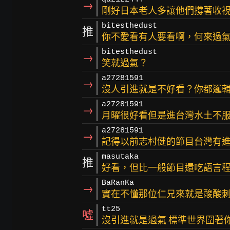
→
剛好日本老人多讓他們撐著收
bitesthedust
推
你不愛看有人要看啊，何來過
bitesthedust
→
笑就過氣？
a27281591
→
沒人引進就是不好看？你都邏
a27281591
→
月曜很好看但是進台灣水土不
a27281591
→
記得以前志村健的節目台灣有
masutaka
推
好看，但比一般節目還吃語言
BaRanKa
→
實在不懂那位仁兄來就是酸酸
tt25
噓
沒引進就是過氣 標準世界圍著