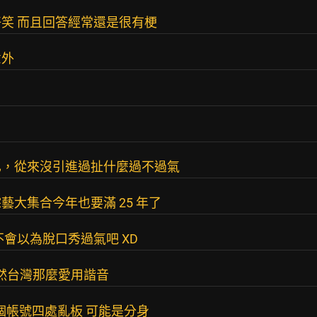
笑 而且回答經常還是很有梗
意外
已，從來沒引進過扯什麼過不過氣
大集合今年也要滿 25 年了
會以為脫口秀過氣吧 XD
不然台灣那麼愛用諧音
44這兩個帳號四處亂板 可能是分身