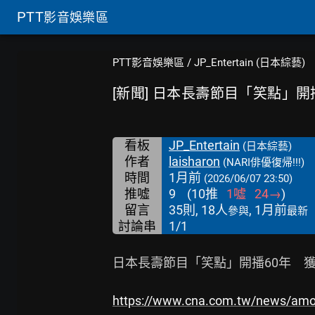
PTT
影音娛樂區
PTT影音娛樂區
/
JP_Entertain (日本綜藝)
[新聞] 日本長壽節目「笑點」開
看板
JP_Entertain
(日本綜藝)
作者
laisharon
(NARI俳優復帰!!!)
時間
1月前
(2026/06/07 23:50)
推噓
9
(
10
推
1
噓
24
→
)
留言
35則, 18人
, 1月前
參與
最新
討論串
1/1
日本長壽節目「笑點」開播60年　獲
https://www.cna.com.tw/news/am