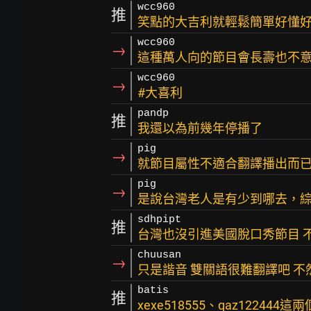
wcc960
推
笑點的大吉利就輕鬆簡單好懂好
wcc960
→
這種萬人向的節目會長壽也不
wcc960
→
#大喜利
pandp
推
我還以為前幾年停播了
pig
→
就節目屬性不適合翻譯播出而
pig
→
是說台灣老人是有少到哪去，綜藝
sdhpipt
推
台灣也沒引進美國脫口秀節目 不
chuusan
→
只是諧音 雙關語很難翻譯吧 
batis
推
xexe518555、qaz1224