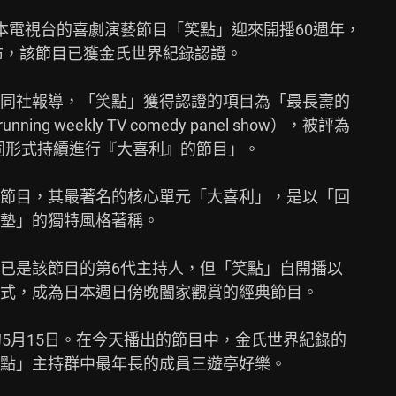
本電視台的喜劇演藝節目「笑點」迎來開播60週年，

布，該節目已獲金氏世界紀錄認證。

同社報導，「笑點」獲得認證的項目為「最長壽的

ng weekly TV comedy panel show），被評為

相同形式持續進行『大喜利』的節目」。

節目，其最著名的核心單元「大喜利」，是以「回

墊」的獨特風格著稱。

已是該節目的第6代主持人，但「笑點」自開播以

式，成為日本週日傍晚闔家觀賞的經典節目。

5月15日。在今天播出的節目中，金氏世界紀錄的

點」主持群中最年長的成員三遊亭好樂。
