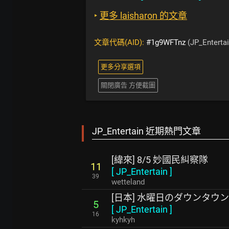
‣
更多 laisharon 的文章
文章代碼(AID):
#1g9WFTnz
(JP_Entertai
更多分享選項
關閉廣告 方便截圖
JP_Entertain 近期熱門文章
[緯來] 8/5 妙國民糾察隊
11
[
JP_Entertain
]
39
wetteland
[日本] 水曜日のダウンタウン2
5
[
JP_Entertain
]
16
kyhkyh