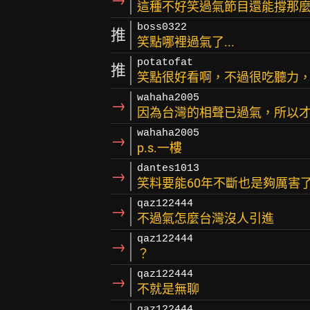
這種不好笑過氣節目還能撐那
boss0322
推
笑點哪裡過氣了...
potatofat
推
笑點很好看啊，不過很吃聽力
wahaha2005
→
因為台灣的相聲已過氣，所以
wahaha2005
→
p.s.一樓
dantes1013
→
笑料要能60年不斷也是夠厲害
qaz122444
→
不過氣怎麼台灣沒人引進
qaz122444
→
？
qaz122444
→
不就是無聊
qaz122444