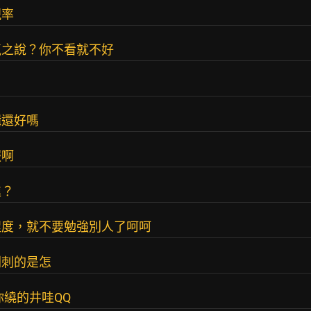
視率
氣之說？你不看就不好
輯還好嗎
服啊
進？
程度，就不要勉強別人了呵呵
刺刺的是怎
你繞的井哇QQ