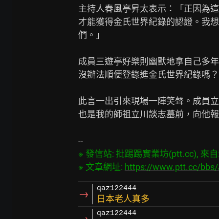
主持人春風亭昇太表示：「正因為這
才能獲得金氏世界紀錄的認證。我想
們。」

成員三遊亭好樂則幽默地拿自己多年
沒辦法順便登錄進金氏世界紀錄嗎？
此言一出引來現場一陣笑聲。成員立
也是我的師祖立川談志墓前，向他報
※ 發信站: 批踢踢實業坊(ptt.cc), 來自: 3
※ 文章網址: 
https://www.ptt.cc/bbs
qaz122444
→
日本老人真多
qaz122444
→