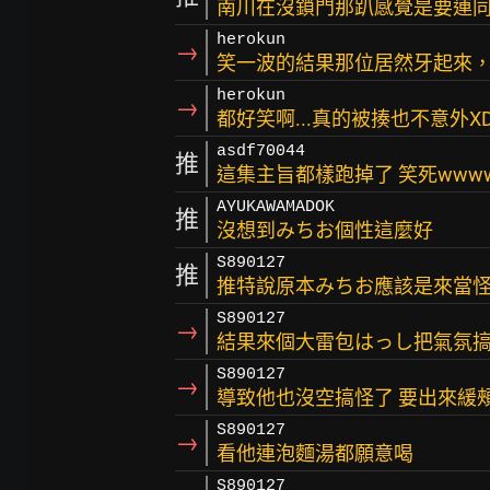
南川在沒鎖門那趴感覺是要連
herokun
→
笑一波的結果那位居然牙起來
herokun
→
都好笑啊...真的被揍也不意外X
asdf70044
推
這集主旨都樣跑掉了 笑死www
AYUKAWAMADOK
推
沒想到みちお個性這麼好
S890127
推
推特說原本みちお應該是來當
S890127
→
結果來個大雷包はっし把氣氛
S890127
→
導致他也沒空搞怪了 要出來緩
S890127
→
看他連泡麵湯都願意喝
S890127