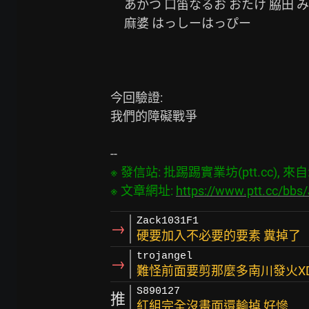
     あかつ 口笛なるお おたけ 脇田 みちお 田渕章裕 しんちゃん 安東尼 千葉恵

     麻婆 はっしーはっぴー

今回驗證:

我們的障礙戰爭

※ 發信站: 批踢踢實業坊(ptt.cc), 來自: 1
※ 文章網址: 
https://www.ptt.cc/bbs
Zack1031F1
→
硬要加入不必要的要素 糞掉了
trojangel
→
難怪前面要剪那麼多南川發火X
S890127
推
紅組完全沒畫面還輸掉 好慘