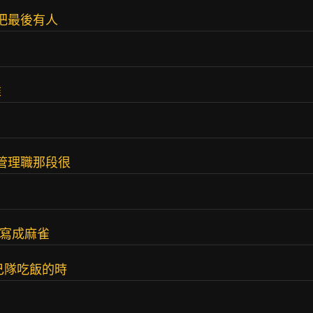
把最後有人
誰
間管理職那段很
婆寫成麻雀
己隊吃飯的時