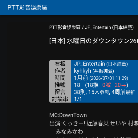
PTT
影音娛樂區
PTT影音娛樂區
/
JP_Entertain (日本綜藝)
[日本] 水曜日のダウンタウン260
看板
JP_Entertain
(日本綜藝)
作者
kyhkyh
(丼振鈍藏)
時間
1月前
(2026/07/01 11:29)
推噓
18
(
18
推
0
噓
20
→
)
留言
38則, 15人
, 4周前
參與
最新
討論串
1/1
MC:DownTown

出演:くっきー! 近藤春菜 せいや 村瀬
     みなみかわ
