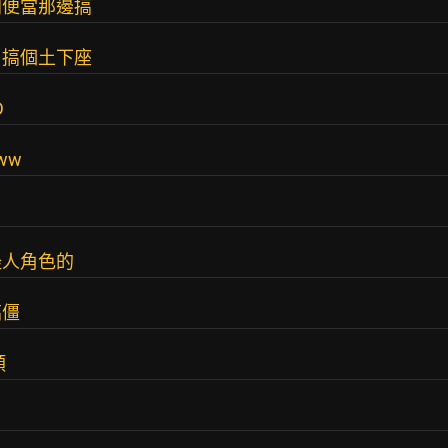
同便當那邊搞
，搞個土下座
D
ww
怪人角色的
搞僵
頰