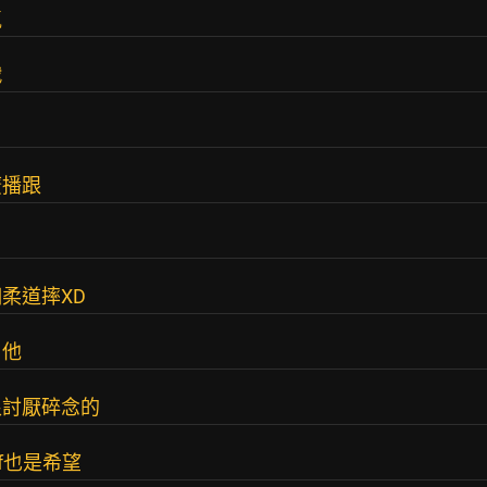
氣
戰
廣播跟
柔道摔XD
了他
很討厭碎念的
f也是希望