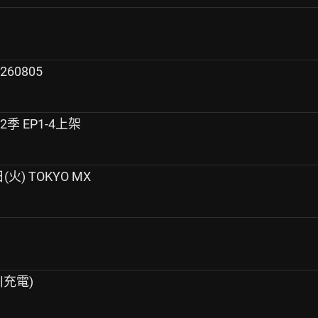
60805
季 EP1-4上架
火) TOKYO MX
川充電)