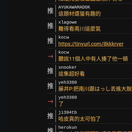
AYUKAWAMADOK
推
這題材還蠻有趣的
xlagowe
推
難得看南川這麼氣
kocw
推
https://tinyurl.com/8kkkrver
kocw
→
聽說11個人中有人揍了他一頓
snooker
推
這集超好看
yeh3360
推
藤井P:把南川跟はっし丟進大
yeh3360
→
了
ji394tb
推
哈皮真的太可怕了
herokun
推