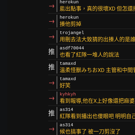
herokun
→
能出點事，真的很壞XD 但怎還
herokun
→
揍他剪掉
trojangel
→
用刪去法大致猜的出揍人的是
asdf70044
推
也看了紅隊一堆人的說法
tamaxd
推
溫柔怪獸みちおXD 主管和中
tamaxd
→
好笑
kyhkyh
→
看到報導,他在X上好像還把麻
as314
推
紅隊看到播出也傻眼吧 明明自
as314
→
候也搞事了 被一刀剪沒了