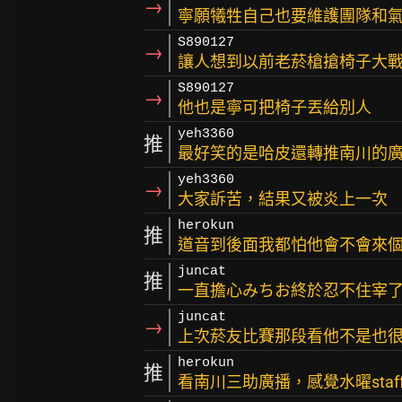
→
寧願犧牲自己也要維護團隊和
S890127
→
讓人想到以前老菸槍搶椅子大
S890127
→
他也是寧可把椅子丟給別人
yeh3360
推
最好笑的是哈皮還轉推南川的
yeh3360
→
大家訴苦，結果又被炎上一次
herokun
推
道音到後面我都怕他會不會來個
juncat
推
一直擔心みちお終於忍不住宰
juncat
→
上次菸友比賽那段看他不是也
herokun
推
看南川三助廣播，感覺水曜staf