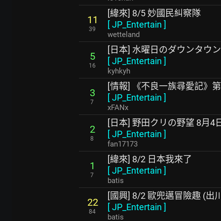
[緯來] 8/5 妙國民糾察隊
11
[
JP_Entertain
]
39
wetteland
[日本] 水曜日のダウンタウン2
5
[
JP_Entertain
]
16
kyhkyh
[情報] 《不良一族尋愛記》第2
3
[
JP_Entertain
]
7
xFANx
[日本] 野田クリの野望 8月4日(
2
[
JP_Entertain
]
8
fan17173
[緯來] 8/2 日本我來了
1
[
JP_Entertain
]
7
batis
[國興] 8/2 歐兜邁冒險趣 (出
22
[
JP_Entertain
]
84
batis