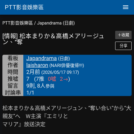
PTT
影音娛樂區
PTT影音娛樂區
/
Japandrama (日劇)
[情報] 松本まりか＆高橋メアリージュ
＋收藏
ン、“奪
分享
看板
Japandrama
(日劇)
作者
laisharon
(NARI俳優復帰!!!)
時間
2月前
(2026/05/17 09:17)
推噓
7
(
7
推
0
噓
2
→
)
留言
9則, 8人
參與
討論串
1/1
松本まりか＆高橋メアリージュン、“奪い合い”から“大
親友”へ　W主演『エミリと

マリア』放送決定
