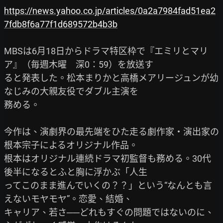
https://news.yahoo.co.jp/articles/0a2a7984fad51ea2
7fdb8f6a77f1d689572b4b3b
MBSは6月18日からドラマ特区枠で『エミリとマリ
ア』（毎週木曜　深0：59）を放送す

ると発表した。松本まりかと高橋メアリージュンが幼
なじみの大親友役でダブル主演を

務める。

今作は、演劇界の最先端をひた走る劇作家・演出家の
根本宗子によるオリジナル作品。

根本はオリジナル連続ドラマ初監督も務める。30代
後半になるとふと胸に浮かぶ「人生

ってこのまま進んでいくの？？」という“なんとも言
えないモヤモヤ”。恋愛、結婚、

キャリア、若さ──どれもすぐの問題ではないのに、