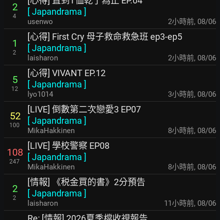
[心得] 直到T恤乾了為止 EP.04
2
[
Japandrama
]
4
usenwo
2小時前
,
08/06
[心得] First Cry 母子救命救急班 ep3-ep5
1
[
Japandrama
]
2
laisharon
2小時前
,
08/06
[心得] VIVANT EP.12
5
[
Japandrama
]
12
lyo1014
3小時前
,
08/06
[LIVE] 倒數第二次戀愛3 EP07
52
[
Japandrama
]
100
MikaHakkinen
8小時前
,
08/06
[LIVE] 學校警察 EP08
108
[
Japandrama
]
247
MikaHakkinen
8小時前
,
08/06
[情報] 《税金買的書》2分預告
2
[
Japandrama
]
2
laisharon
11小時前
,
08/06
Re: [情報] 2026夏季檔收視報告