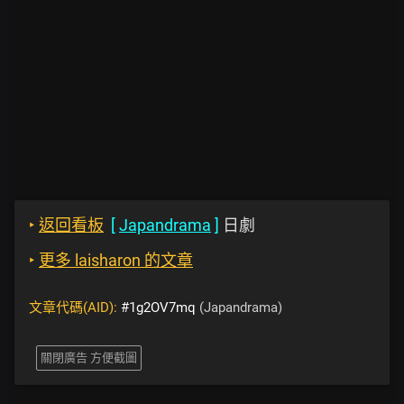
‣
返回看板
[
Japandrama
]
日劇
‣
更多 laisharon 的文章
文章代碼(AID):
#1g2OV7mq
(Japandrama)
關閉廣告 方便截圖