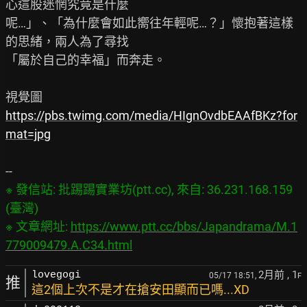
心這股迷惘究竟是什麼

呢…」、「為什麼會如此嚮往年輕呢…？」懷抱著這樣
的思緒，兩人為了尋找

「屬於自己的幸福」而奔走。

https://pbs.twimg.com/media/HIgnOvdbEAAfBKz?for
mat=jpg
※ 發信站: 批踢踢實業坊(ptt.cc), 來自: 36.231.168.159 
(臺灣)

※ 文章網址: 
https://www.ptt.cc/bbs/Japandrama/M.1
779009479.A.C34.html
2月前
, 1
lovegogi
05/17 18:51,
F
推
這2個上次不是才在搶安田顯而已嗎...XD