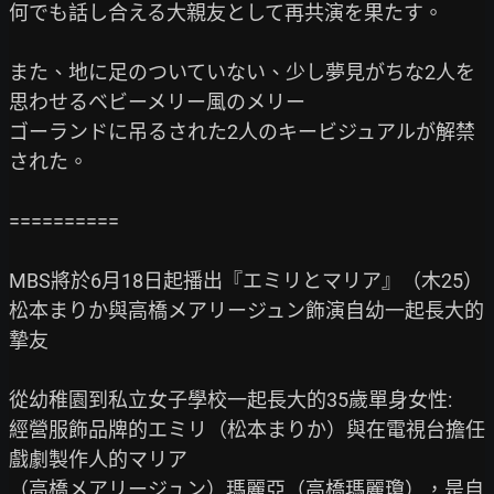
何でも話し合える大親友として再共演を果たす。

また、地に足のついていない、少し夢見がちな2人を
思わせるベビーメリー風のメリー

ゴーランドに吊るされた2人のキービジュアルが解禁
された。

==========

MBS將於6月18日起播出『エミリとマリア』（木25）

松本まりか與高橋メアリージュン飾演自幼一起長大的
摯友

從幼稚園到私立女子學校一起長大的35歲單身女性:

經營服飾品牌的エミリ（松本まりか）與在電視台擔任
戲劇製作人的マリア

（高橋メアリージュン）瑪麗亞（高橋瑪麗瓊），是自