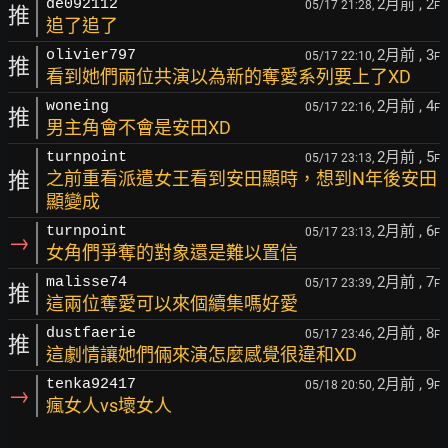
2月前
, 2
de092112
05/17 21:28,
F
推
追了追了
2月前
, 3
olivier797
05/17 22:10,
F
推
看到她們兩位共演以為新的奪愛系列要上了XD
2月前
, 4
woneing
05/17 22:16,
F
推
男主角會不會是安田XD
2月前
, 5
turnpoint
05/17 23:13,
F
推
之前重看派遣女王看到安田顯時，想到N年後安田
顯變成
2月前
, 6
turnpoint
05/17 23:13,
F
→
女角們爭奪的對象還是難以置信
2月前
, 7
malisse74
05/17 23:39,
F
推
這兩位奪愛可以來個續集嗎好愛
2月前
, 8
dustfaerie
05/17 23:46,
F
推
這劇情讓她們倆來演怎麼感覺很違和XD
2月前
, 9
tenka92417
05/18 20:50,
F
→
瘋女人vs壞女人