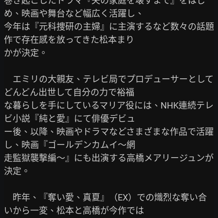
巻き起こしたドラマ『夫の家庭を壊すまで』をはじ
め、映画や舞台など幅広く活躍し、

今年は『元科捜研の主婦』に主演するなど数々の話題
作で存在感を放ってきた松本まり

かが決定。

　エミリの大親友、テレビ局でプロデューサーとして
どんどん出世して自分の力で裕福

な暮らしを手にしているマリア役には、NHK連続テレ
ビ小説『純と愛』にて俳優デビュ

ー後、以降、映画やドラマなどさまざまな作品で活躍
し、映画『ゴールデンカムイ～網

走監獄襲撃編～』にも出演する高橋メアリージュンが
決定。

　昨年、『奪い愛、真夏』（EX）での熾烈な奪い合
いから一変、松本と高橋が今作では
