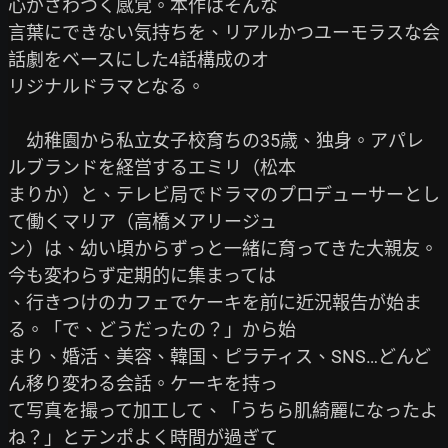
心がざわつく感覚。本作はそんな

言葉にできない気持ちを、リアルかつユーモラスな会
話劇をベースにした4話構成のオ

リジナルドラマとなる。

　幼稚園から私立女子校育ちの35歳、独身。アパレ
ルブランドを経営するエミリ（松本

まりか）と、テレビ局でドラマのプロデューサーとし
て働くマリア（高橋メアリージュ

ン）は、幼い頃からずっと一緒に育ってきた大親友。
今も変わらず定期的に集まっては

、行きつけのカフェでケーキを前に近況報告が始ま
る。「で、どうだったの？」から始

まり、婚活、美容、韓国、ピラティス、SNS…どんど
ん移り変わる会話。ケーキを持っ

て写真を撮って加工して、「うちら肌綺麗になったよ
ね？」とテンポよく時間が過ぎて
