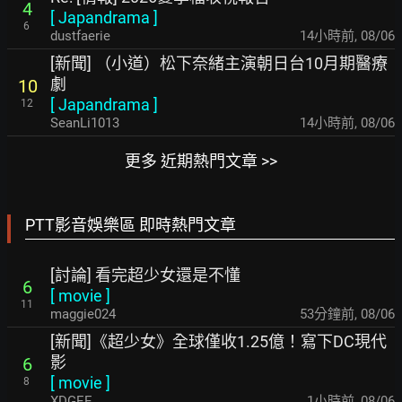
4
[
Japandrama
]
6
dustfaerie
14小時前
,
08/06
[新聞] （小道）松下奈緒主演朝日台10月期醫療
劇
10
[
Japandrama
]
12
SeanLi1013
14小時前
,
08/06
更多 近期熱門文章 >>
PTT影音娛樂區 即時熱門文章
[討論] 看完超少女還是不懂
6
[
movie
]
11
maggie024
53分鐘前
,
08/06
[新聞]《超少女》全球僅收1.25億！寫下DC現代
影
6
[
movie
]
8
XDGEE
1小時前
,
08/06