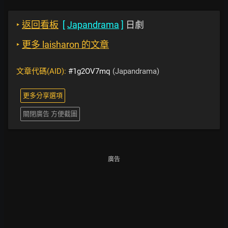
‣
返回看板
[
Japandrama
]
日劇
‣
更多 laisharon 的文章
文章代碼(AID):
#1g2OV7mq
(Japandrama)
更多分享選項
關閉廣告 方便截圖
廣告