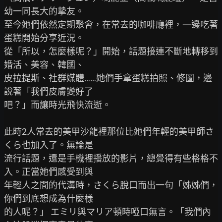
幼一同長大的摯友。

至今她們依然定期聚會，在常去的咖啡廳裡，一邊吃著
蛋糕開始分享近況。

從「所以，怎麼樣呢？」開始，話題接連不斷地轉移到
婚活、美容、韓國、

皮拉提斯、社群媒體……她們手拿蛋糕拍照、修圖，邊
說著「我們皮膚變好了

吧？」而讓時光飛快流逝。

此時2人常去的美甲沙龍裡那位比她們年輕的美甲師さ
くら也加入了。無論是

流行話題，還是手機裡播放的影片，總覺得有些格格不
入。正當她們感受到與

年輕人之間的代溝時，さくら脫口而出一句「姊姊們，
你們到底想成為什麼樣

的人呢？」 エミリ與マリア頓時啞口無言。「我們內