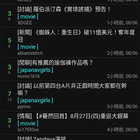
[討論] 羅伯派汀森《實境誘捕》預告！
3
[
movie
]
9
XDGEE
1小時前
,
08/06
[新聞] 《蜘蛛人：重生日》破11億美元！奪年度
冠
5
[
movie
]
8
abianisbitch
2小時前
,
08/06
[閒聊]有推薦的瑜伽褲作品嗎？
3
[
japanavgirls
]
9
nomo1616
2小時前
,
08/06
[討論] 以前第四台A片非正戲時間大家都在幹
嘛？
7
[
japanavgirls
]
15
pprino
3小時前
,
08/06
[情報] 【#驀然回首】8月27日(四)重返大銀幕
3
[
movie
]
5
lo17593ve
4小時前
,
08/06
[討論] Zendaya演技