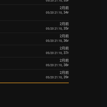
, 33
05/20 21:10
F
2月前
, 34
05/20 21:10
F
2月前
, 35
05/20 21:10
F
2月前
, 36
05/20 21:10
F
2月前
, 37
05/20 21:10
F
2月前
, 38
05/20 21:10
F
2月前
, 39
05/20 21:10
F