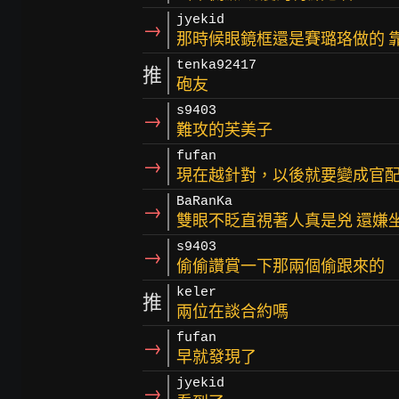
jyekid
→
那時候眼鏡框還是賽璐珞做的 
tenka92417
推
砲友
s9403
→
難攻的芙美子
fufan
→
現在越針對，以後就要變成官
BaRanKa
→
雙眼不眨直視著人真是兇 還嫌
s9403
→
偷偷讚賞一下那兩個偷跟來的
keler
推
兩位在談合約嗎
fufan
→
早就發現了
jyekid
→