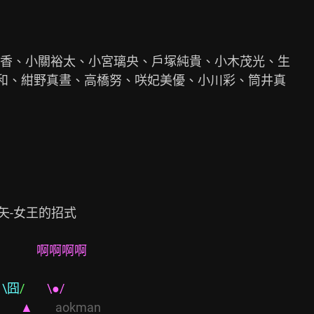
香、小關裕太、小宮璃央、戶塚純貴、小木茂光、生

寬和、紺野真晝、高橋努、咲妃美優、小川彩、筒井真

                             
        
啊啊啊啊         
               
 
\囧
/        
\●/                
       
▲        
aokman   