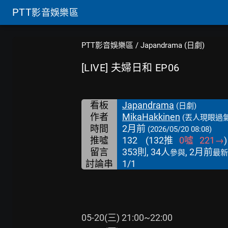
PTT
影音娛樂區
PTT影音娛樂區
/
Japandrama (日劇)
[LIVE] 夫婦日和 EP06
看板
Japandrama
(日劇)
作者
MikaHakkinen
(丟人現眼過氣
時間
2月前
(2026/05/20 08:08)
推噓
132
(
132
推
0
噓
221
→
)
留言
353則, 34人
, 2月前
參與
最新
討論串
1/1
05-20(三) 21:00~22:00
